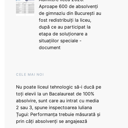
Aproape 600 de absolvenți
de gimnaziu din București au
fost redistribuiți la liceu,
după ce au participat la
etapa de soluționare a
situațiilor speciale -
document
CELE MAI NOI
Nu poate liceul tehnologic să-i ducă pe
toți elevii la un Bacalaureat de 100%
absolvire, sunt care au intrat cu media
2 sau 3, spune inspectoarea Iuliana
Țugui: Performanța trebuie măsurată și
prin câți absolvenți se angajează