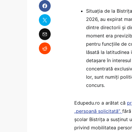
Situația de la Bistri
2026, au expirat ma
dintre directorii și 
moment era previzibi
pentru funcțiile de c
lăsată la latitudinea
detașare în interesu
concentrată exclusiv 
lor, sunt numiți polit
concurs.
Edupedu.ro a arătat că
pr
„persoană solicitată”,
fără
școlar Bistrița a susținut 
privind mobilitatea person