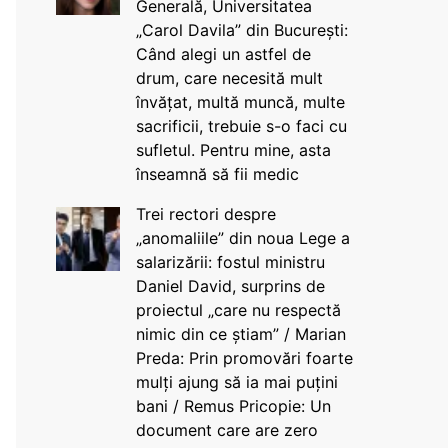
Generală, Universitatea
„Carol Davila” din București:
Când alegi un astfel de
drum, care necesită mult
învățat, multă muncă, multe
sacrificii, trebuie s-o faci cu
sufletul. Pentru mine, asta
înseamnă să fii medic
Trei rectori despre
„anomaliile” din noua Lege a
salarizării: fostul ministru
Daniel David, surprins de
proiectul „care nu respectă
nimic din ce știam” / Marian
Preda: Prin promovări foarte
mulți ajung să ia mai puțini
bani / Remus Pricopie: Un
document care are zero