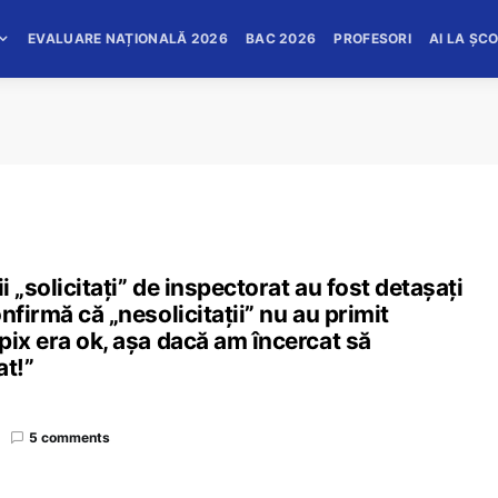
EVALUARE NAȚIONALĂ 2026
BAC 2026
PROFESORI
AI LA ȘC
i „solicitați” de inspectorat au fost detașați
nfirmă că „nesolicitații” nu au primit
pix era ok, așa dacă am încercat să
at!”
5 comments