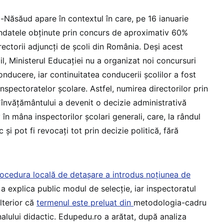
ța-Năsăud apare în contextul în care, pe 16 ianuarie
ndatele obținute prin concurs de aproximativ 60%
directorii adjuncți de școli din România. Deși acest
l, Ministerul Educației nu a organizat noi concursuri
onducere, iar continuitatea conducerii școlilor a fost
 inspectoratelor școlare. Astfel, numirea directorilor prin
l învățământului a devenit o decizie administrativă
în mâna inspectorilor școlari generali, care, la rândul
ic și pot fi revocați tot prin decizie politică, fără
ocedura locală de detașare a introdus noțiunea de
 a explica public modul de selecție, iar inspectoratul
ulterior că
termenul este preluat din
metodologia-cadru
alului didactic. Edupedu.ro a arătat, după analiza