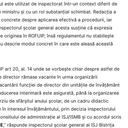
l este utilizat de inspectorat într-un context diferit de
 ministru și cu un rol substanțial schimbat. Redacția a
 concrete despre aplicarea efectivă a procedurii, iar
inspectorul școlar general acesta susține că expresia
are originea în ROFUIP, însă regulamentul nu stabilește
ci nu descrie modul concret în care este aleasă această
IP art 20, al. 14 unde se vorbește chiar despre astfel de
e de director rămase vacante în urma organizării
acantării funcţiei de director din unităţile de învăţământ
onducerea interimară este asigurată, până la organizarea
rziu de sfârşitul anului şcolar, de un cadru didactic
e în interesul învăţământului, prin decizia inspectorului
onsiliului de administraţie al ISJ/ISMB şi cu acordul scris
TE
,” răspunde inspectorul școlar general al ISJ Bistrița