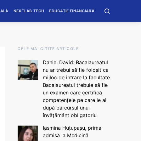
OALĂ
NEXTLAB.TECH
EDUCAȚIE FINANCIARĂ
CELE MAI CITITE ARTICOLE
Daniel David: Bacalaureatul
nu ar trebui să fie folosit ca
mijloc de intrare la facultate.
Bacalaureatul trebuie să fie
un examen care certifică
competențele pe care le ai
după parcursul unui
învățământ obligatoriu
Iasmina Huțupașu, prima
admisă la Medicină