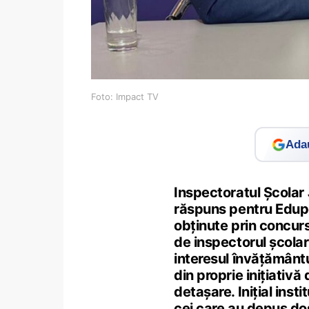
Foto: Impact TV
Adau
Inspectoratul Școlar
răspuns pentru Edup
obținute prin concurs 
de inspectorul școlar
interesul învățământu
din proprie inițiativ
detașare. Inițial insti
cei care au depus dos