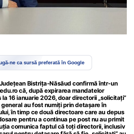
gă-ne ca sursă preferată în Google
 Județean Bistrița-Năsăud confirmă într-un
edu.ro că, după expirarea mandatelor
la 16 ianuarie 2026, doar directorii „solicitați”
 general au fost numiți prin detașare în
lui, în timp ce două directoare care au depus
ă dosare pentru a continua pe post nu au primit
tuția comunica faptul că toți directorii, inclusiv
arul pentru detașare fără să fie „solicitați” au