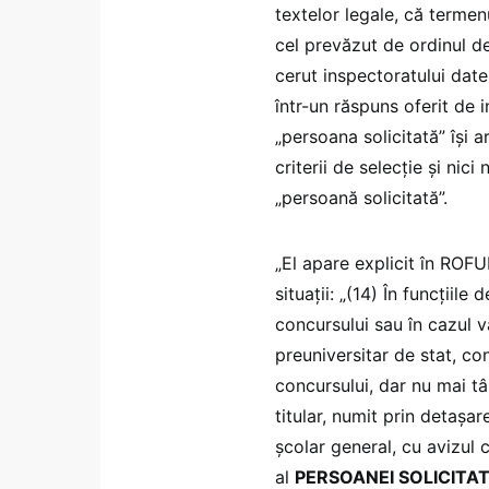
textelor legale, că termenu
cel prevăzut de ordinul de
cerut inspectoratului date
într-un răspuns oferit de 
„persoana solicitată” își 
criterii de selecție și ni
„persoană solicitată”.
„El apare explicit în ROFU
situații: „(14) În funcţiil
concursului sau în cazul v
preuniversitar de stat, c
concursului, dar nu mai tâ
titular, numit prin detaşar
școlar general, cu avizul c
al
PERSOANEI SOLICITA