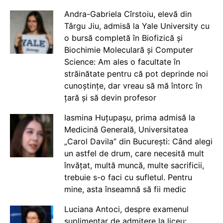
Andra-Gabriela Cîrstoiu, elevă din
Târgu Jiu, admisă la Yale University cu
o bursă completă în Biofizică și
Biochimie Moleculară și Computer
Science: Am ales o facultate în
străinătate pentru că pot deprinde noi
cunoștințe, dar vreau să mă întorc în
țară și să devin profesor
Iasmina Huțupașu, prima admisă la
Medicină Generală, Universitatea
„Carol Davila” din București: Când alegi
un astfel de drum, care necesită mult
învățat, multă muncă, multe sacrificii,
trebuie s-o faci cu sufletul. Pentru
mine, asta înseamnă să fii medic
Luciana Antoci, despre examenul
suplimentar de admitere la liceu: