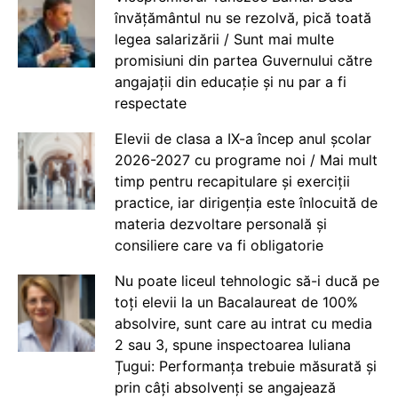
învățământul nu se rezolvă, pică toată
legea salarizării / Sunt mai multe
promisiuni din partea Guvernului către
angajații din educație și nu par a fi
respectate
Elevii de clasa a IX-a încep anul școlar
2026-2027 cu programe noi / Mai mult
timp pentru recapitulare și exerciții
practice, iar dirigenția este înlocuită de
materia dezvoltare personală și
consiliere care va fi obligatorie
Nu poate liceul tehnologic să-i ducă pe
toți elevii la un Bacalaureat de 100%
absolvire, sunt care au intrat cu media
2 sau 3, spune inspectoarea Iuliana
Țugui: Performanța trebuie măsurată și
prin câți absolvenți se angajează