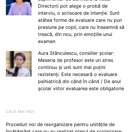
Directorii pot alege o probă de
interviu, o scrisoare de intenție. Sunt
atâtea forme de evaluare care nu pun
presiune pe copii, care nu înseamnă să
treacă, din nou, prin emoțiile unui
examen
Aura Stănculescu, consilier școlar:
Meseria de profesor este un stres
continuu și unii sunt mai puțini
rezistenți. Este necesară o evaluare
psihiatrică din când în când / De anul
școlar viitor evaluarea este obligatorie
CELE MAI NOI
Proceduri noi de reorganizare pentru unitățile de
învățământ care nu au realizat planul de școlarizare: