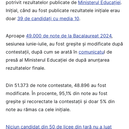
potrivit rezultatelor publicate de
Ministerul Educației
.
Inițial, când au fost publicate rezultatele inițiale erau
doar
39 de candidați cu media 10
.
Aproape
49.000 de note de la Bacalaureat 2024
,
sesiunea iunie-iulie, au fost greșite și modificate după
contestații, după cum se arată în
comunicatu
l de
presă al Ministerul Educației de după anunțarea
rezultatelor finale.
Din 51.373 de note contestate, 48.896 au fost
modificate. În procente, 95,1% din note au fost
greșite și recorectate la contestații și doar 5% din
note au rămas ca cele inițiale.
Niciun candidat din 50 de licee din țară nu a luat