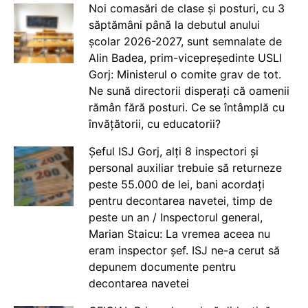
Noi comasări de clase și posturi, cu 3
săptămâni până la debutul anului
școlar 2026-2027, sunt semnalate de
Alin Badea, prim-vicepreședinte USLI
Gorj: Ministerul o comite grav de tot.
Ne sună directorii disperați că oamenii
rămân fără posturi. Ce se întâmplă cu
învățătorii, cu educatorii?
Șeful ISJ Gorj, alți 8 inspectori și
personal auxiliar trebuie să returneze
peste 55.000 de lei, bani acordați
pentru decontarea navetei, timp de
peste un an / Inspectorul general,
Marian Staicu: La vremea aceea nu
eram inspector șef. ISJ ne-a cerut să
depunem documente pentru
decontarea navetei