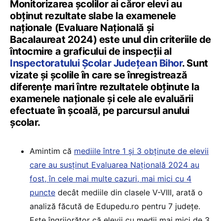
Monitorizarea școlilor ai căror elevi au
obţinut rezultate slabe la examenele
naționale (Evaluare Națională și
Bacalaureat 2024) este unul din criteriile de
întocmire a graficului de inspecții al
Inspectoratului Școlar Județean Bihor
. Sunt
vizate și școlile în care se înregistrează
diferențe mari între rezultatele obţinute la
examenele naționale și cele ale evaluării
efectuate în școală, pe parcursul anului
şcolar.
Amintim că
mediile între 1 și 3 obținute de elevii
care au susținut Evaluarea Națională 2024 au
fost, în cele mai multe cazuri, mai mici cu 4
puncte
decât mediile din clasele V-VIII, arată o
analiză făcută de Edupedu.ro pentru 7 județe.
Este îngrijorător că elevii cu medii mai mici de 3