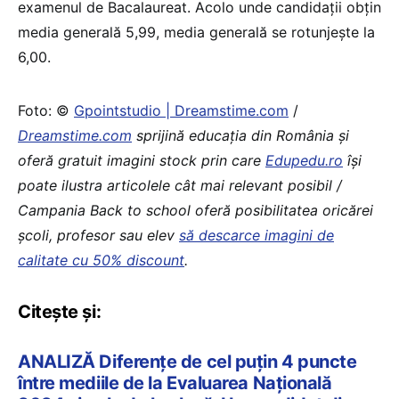
examenul de Bacalaureat. Acolo unde candidaţii obţin
media generală 5,99, media generală se rotunjeşte la
6,00.
Foto: ©
Gpointstudio | Dreamstime.com
/
Dreamstime.com
sprijină educaţia din România şi
oferă gratuit imagini stock prin care
Edupedu.ro
îşi
poate ilustra articolele cât mai relevant posibil /
Campania Back to school oferă posibilitatea oricărei
școli, profesor sau elev
să descarce imagini de
calitate cu 50% discount
.
Citește și:
ANALIZĂ Diferențe de cel puțin 4 puncte
între mediile de la Evaluarea Națională