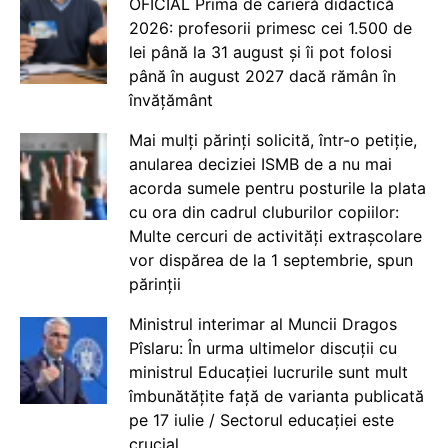
OFICIAL Prima de carieră didactică
2026: profesorii primesc cei 1.500 de
lei până la 31 august și îi pot folosi
până în august 2027 dacă rămân în
învățământ
Mai mulți părinți solicită, într-o petiție,
anularea deciziei ISMB de a nu mai
acorda sumele pentru posturile la plata
cu ora din cadrul cluburilor copiilor:
Multe cercuri de activități extrașcolare
vor dispărea de la 1 septembrie, spun
părinții
Ministrul interimar al Muncii Dragos
Pîslaru: În urma ultimelor discuții cu
ministrul Educației lucrurile sunt mult
îmbunătățite față de varianta publicată
pe 17 iulie / Sectorul educației este
crucial