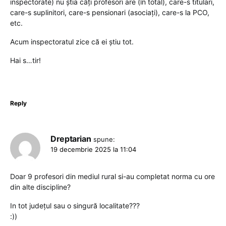
inspectorate) nu știa câți profesori are (în total), care-s titulari,
care-s suplinitori, care-s pensionari (asociați), care-s la PCO,
etc.
Acum inspectoratul zice că ei știu tot.
Hai s…tir!
Reply
Dreptarian
spune:
19 decembrie 2025 la 11:04
Doar 9 profesori din mediul rural si-au completat norma cu ore
din alte discipline?
In tot județul sau o singură localitate???
:))