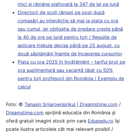
mici și rămâne plafonată la 347 de lei pe lună
Directorii de școli rămași pe post după
comasări au interdicție să mai ia plata cu ora
sau cumul, iar obligația de predare crește până
la 40 de ore pe lună pentru toți / Regulile de
aplicare trebuie decise până pe 25 august, cu
două săptămâni înainte de începerea cursurilor
Plata cu ora 2025 în învățământ – tariful brut pe
ora suplimentară sau vacantă tăiat cu 50%
pentru toți profesorii din România / Exemplu de
calcul
Foto: ©
Tanasin Srijaroensirikul | Dreamstime.com
/
Dreamstime.com
sprijină educaţia din România şi
oferă gratuit imagini stock prin care
Edupedu.ro
îşi
poate ilustra articolele cât mai relevant posibil /