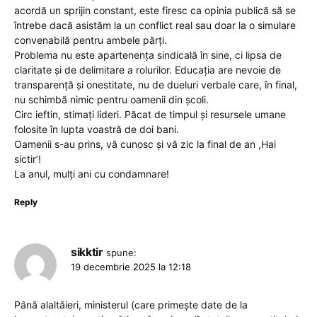
acordă un sprijin constant, este firesc ca opinia publică să se
întrebe dacă asistăm la un conflict real sau doar la o simulare
convenabilă pentru ambele părți.
Problema nu este apartenența sindicală în sine, ci lipsa de
claritate și de delimitare a rolurilor. Educația are nevoie de
transparență și onestitate, nu de dueluri verbale care, în final,
nu schimbă nimic pentru oamenii din școli.
Circ ieftin, stimați lideri. Păcat de timpul și resursele umane
folosite în lupta voastră de doi bani.
Oamenii s-au prins, vă cunosc și vă zic la final de an ,Hai
sictir’!
La anul, mulți ani cu condamnare!
Reply
sikktir
spune:
19 decembrie 2025 la 12:18
Până alaltăieri, ministerul (care primește date de la