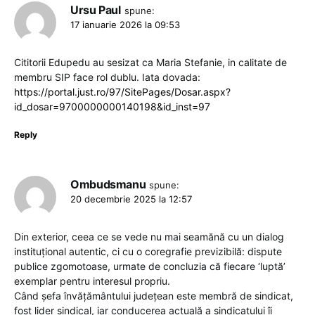
Ursu Paul
spune:
17 ianuarie 2026 la 09:53
Cititorii Edupedu au sesizat ca Maria Stefanie, in calitate de
membru SIP face rol dublu. Iata dovada:
https://portal.just.ro/97/SitePages/Dosar.aspx?
id_dosar=9700000000140198&id_inst=97
Reply
Ombudsmanu
spune:
20 decembrie 2025 la 12:57
Din exterior, ceea ce se vede nu mai seamănă cu un dialog
instituțional autentic, ci cu o coregrafie previzibilă: dispute
publice zgomotoase, urmate de concluzia că fiecare ‘luptă’
exemplar pentru interesul propriu.
Când șefa învățământului județean este membră de sindicat,
fost lider sindical, iar conducerea actuală a sindicatului îi