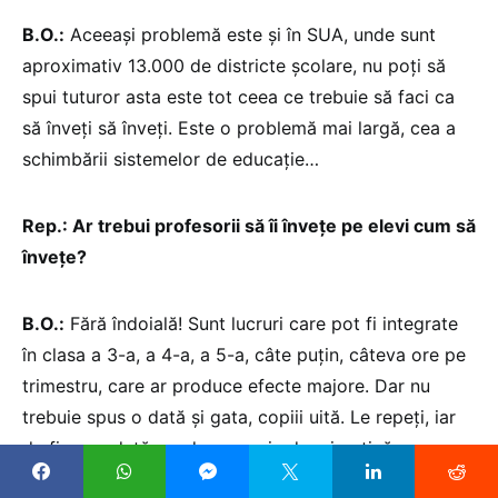
B.O.:
Aceeași problemă este și în SUA, unde sunt
aproximativ 13.000 de districte școlare, nu poți să
spui tuturor asta este tot ceea ce trebuie să faci ca
să înveți să înveți. Este o problemă mai largă, cea a
schimbării sistemelor de educație…
Rep.: Ar trebui profesorii să îi învețe pe elevi cum să
învețe?
B.O.:
Fără îndoială! Sunt lucruri care pot fi integrate
în clasa a 3-a, a 4-a, a 5-a, câte puțin, câteva ore pe
trimestru, care ar produce efecte majore. Dar nu
trebuie spus o dată și gata, copiii uită. Le repeți, iar
de fiecare dată, an de an, mai adaugi puțină
informație.