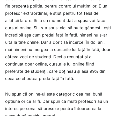
fie prezentă poliția, pentru controlul mulțimilor. E un
profesor extraordinar, e știut pentru tot felul de
artificii la ore. Și la un moment dat a spus: voi face
cursuri online. Și I s-a spus: nici să nu te gândești, ești
incredibil așa cum predai față în față, nimeni nu s-ar
uita la tine online. Dar a dorit să încerce. În doi ani,
mai nimeni nu mergea la cursurile lui față în față, doar
câteva zeci de studenți. Deci a renunțat și a
continuat doar online, cursurile lui online fiind
preferate de studenți, care obțineau și așa 99% din
ceea ce el putea preda față în față.
Nu spun că online-ul este categoric cea mai bună
opțiune orice ar fi. Dar spun că mulți profesori au un
interes personal să preseze pentru întoarcerea la
clase după vechiul model.