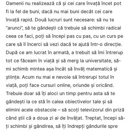
Oamenii nu realizează că și cei care învață încet pot
fi la fel de buni, dacă nu mai buni decât cei care
învață rapid. Două lucruri sunt necesare: să nu te
“arunci”, să te gândești că trebuie să schimbi radical
ceea ce faci, poți să începi pas cu pas, cu un curs pe
care să îl încerci să vezi dacă te ajută într-o direcție.
După ce am lucrat în armată, a trebuit să îmi întrerup
tot ce făceam în viață și să merg la universitate, să-
mi schimb mintea așa încât să învăț matematică și
științe. Acum nu mai e nevoie să întrerupi totul în
viață, poți face cursuri online, oriunde și oricând.
Trebuie doar să îți aloci un timp pentru asta să te
gândești la ce stă în calea obiectivelor tale și să
elimini acele obstacole – să scoți televizorul din priză
când știi că a doua zi ai de învățat. Treptat, începi să-
ți schimbi și gândirea, să îți îndrepți gândurile spre