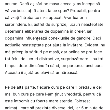
anume. Dacă aș sări pe masa aceea și aș începe să
vă vorbesc, ați fi atent la ce spun? Probabil, pentru
că v-ați întreba ce m-a apucat. V-ar lua prin
surprindere. Ei, astfel de surprize, lucruri neașteptate
determină eliberarea de dopamină în creier, iar
dopamina influențează conexiunile de gândire. Deci
acțiunile neașteptate pot ajuta la învățare. Evident, nu
mă pricep la sărituri pe masă, dar online se pot face
tot felul de lucruri distractive, surprinzătoare – nu tot
timpul, doar din când în când, pe parcursul unui curs.
Aceasta îi ajută pe elevi să urmărească.
Pe de altă parte, fiecare curs pe care îl predau e cel
mai bun curs pe care l-am ținut vreodată, pentru că
este întocmit cu foarte mare atenție. Folosesc
animații care să prezinte diverse idei, iar 5 minute de