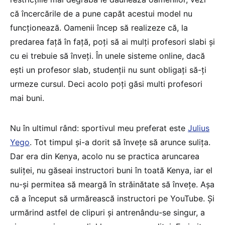
că încercările de a pune capăt acestui model nu
funcționează. Oamenii încep să realizeze că, la
predarea față în față, poți să ai mulți profesori slabi și
cu ei trebuie să înveți. În unele sisteme online, dacă
ești un profesor slab, studenții nu sunt obligați să-ți
urmeze cursul. Deci acolo poți găsi multi profesori
mai buni.
Nu în ultimul rând: sportivul meu preferat este
Julius
Yego
. Tot timpul și-a dorit să învețe să arunce sulița.
Dar era din Kenya, acolo nu se practica aruncarea
suliței, nu găseai instructori buni în toată Kenya, iar el
nu-și permitea să meargă în străinătate să învețe. Așa
că a început să urmărească instructori pe YouTube. Și
urmărind astfel de clipuri și antrenându-se singur, a