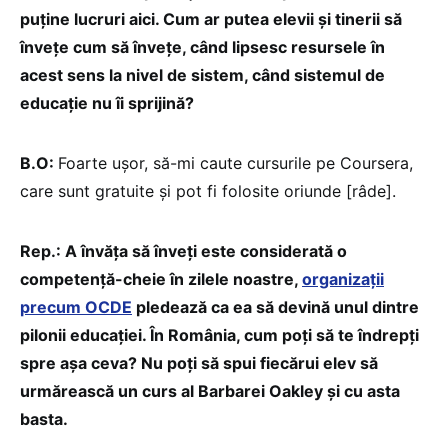
puține lucruri aici. Cum ar putea elevii și tinerii să
învețe cum să învețe, când lipsesc resursele în
acest sens la nivel de sistem, când sistemul de
educație nu îi sprijină?
B.O:
Foarte ușor, să-mi caute cursurile pe Coursera,
care sunt gratuite și pot fi folosite oriunde [râde].
Rep.: A învăța să înveți este considerată o
competență-cheie în zilele noastre,
organizații
precum OCDE
pledează ca ea să devină unul dintre
pilonii educației. În România, cum poți să te îndrepți
spre așa ceva? Nu poți să spui fiecărui elev să
urmărească un curs al Barbarei Oakley și cu asta
basta.