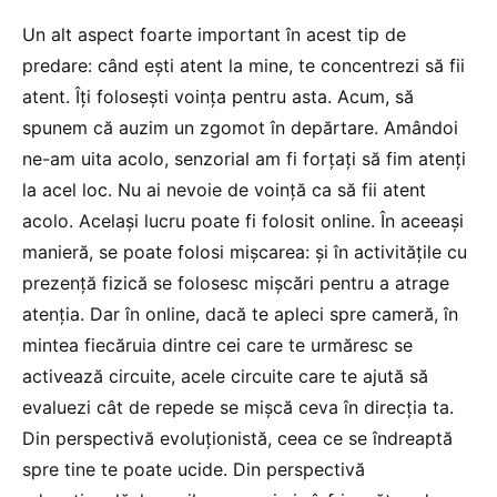
Un alt aspect foarte important în acest tip de
predare: când ești atent la mine, te concentrezi să fii
atent. Îți folosești voința pentru asta. Acum, să
spunem că auzim un zgomot în depărtare. Amândoi
ne-am uita acolo, senzorial am fi forțați să fim atenți
la acel loc. Nu ai nevoie de voință ca să fii atent
acolo. Același lucru poate fi folosit online. În aceeași
manieră, se poate folosi mișcarea: și în activitățile cu
prezență fizică se folosesc mișcări pentru a atrage
atenția. Dar în online, dacă te apleci spre cameră, în
mintea fiecăruia dintre cei care te urmăresc se
activează circuite, acele circuite care te ajută să
evaluezi cât de repede se mișcă ceva în direcția ta.
Din perspectivă evoluționistă, ceea ce se îndreaptă
spre tine te poate ucide. Din perspectivă