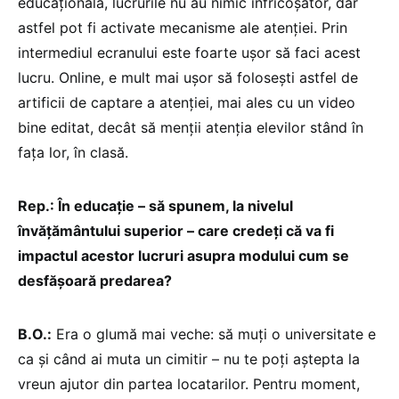
educațională, lucrurile nu au nimic înfricoșător, dar
astfel pot fi activate mecanisme ale atenției. Prin
intermediul ecranului este foarte ușor să faci acest
lucru. Online, e mult mai ușor să folosești astfel de
artificii de captare a atenției, mai ales cu un video
bine editat, decât să menții atenția elevilor stând în
fața lor, în clasă.
Rep.: În educație – să spunem, la nivelul
învățământului superior – care credeți că va fi
impactul acestor lucruri asupra modului cum se
desfășoară predarea?
B.O.:
Era o glumă mai veche: să muți o universitate e
ca și când ai muta un cimitir – nu te poți aștepta la
vreun ajutor din partea locatarilor. Pentru moment,