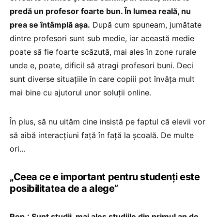
predă un profesor foarte bun. În lumea reală, nu
prea se întâmplă așa.
După cum spuneam, jumătate
dintre profesori sunt sub medie, iar această medie
poate să fie foarte scăzută, mai ales în zone rurale
unde e, poate, dificil să atragi profesori buni. Deci
sunt diverse situațiile în care copiii pot învăța mult
mai bine cu ajutorul unor soluții online.
În plus, să nu uităm cine insistă pe faptul că elevii vor
să aibă interacțiuni față în față la școală. De multe
ori…
„Ceea ce e important pentru studenți este
posibilitatea de a alege”
Rep.: Sunt studii, mai ales studiile din primul an de