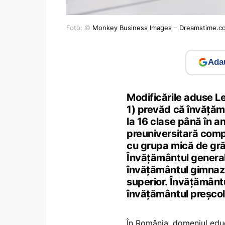
Foto: ©
Monkey Business Images
–
Dreamstime.c
Adau
Modificările aduse Leg
1) prevăd că învățămâ
la 16 clase până în a
preuniversitară compl
cu grupa mică de gră
Învățământul general
învățământul gimnazia
superior. Învățământ
învățământul preșcola
În România, domeniul educ