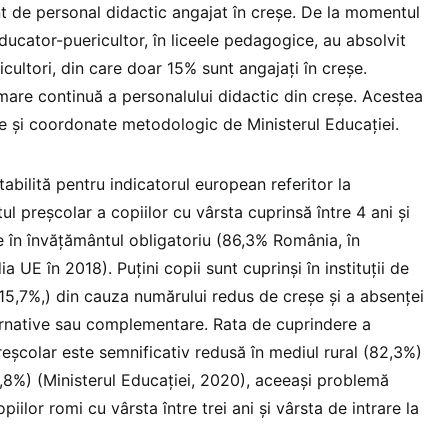
nt de personal didactic angajat în creșe. De la momentul
educator-puericultor, în liceele pedagogice, au absolvit
ultori, din care doar 15% sunt angajați în creșe.
mare continuă a personalului didactic din creșe. Acestea
te și coordonate metodologic de Ministerul Educației.
tabilită pentru indicatorul european referitor la
ul preșcolar a copiilor cu vârsta cuprinsă între 4 ani și
re în învățământul obligatoriu (86,3% România, în
UE în 2018). Puțini copii sunt cuprinși în instituții de
15,7%,) din cauza numărului redus de creșe și a absenței
lternative sau complementare. Rata de cuprindere a
reșcolar este semnificativ redusă în mediul rural (82,3%)
,8%) (Ministerul Educației, 2020), aceeași problemă
copiilor romi cu vârsta între trei ani și vârsta de intrare la