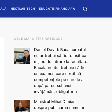
OALĂ
NEXTLAB.TECH
EDUCAȚIE FINANCIARĂ
CELE MAI CITITE ARTICOLE
Daniel David: Bacalaureatul
nu ar trebui să fie folosit ca
mijloc de intrare la facultate.
Bacalaureatul trebuie să fie
un examen care certifică
competențele pe care le ai
după parcursul unui
învățământ obligatoriu
Ministrul Mihai Dimian,
despre publicarea numelor