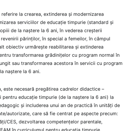
 referire la crearea, extinderea și modernizarea
anizarea serviciilor de educație timpurie (standard și
iii de la naștere la 6 ani, în vederea creșterii
i revenirii părinților, în special a femeilor, în câmpul
t obiectiv urmărește reabilitarea și extinderea
 pentru transformarea grădinițelor cu program normal în
ungit sau transformarea acestora în servicii cu program
la naștere la 6 ani.
a, este necesară pregătirea cadrelor didactice –
 pentru educație timpurie (de la naștere la 6 ani) la
pedagogic și includerea unui an de practică în unități de
ate/autorizate, care să fie centrat pe aspecte precum:
ități/CES, dezvoltarea competențelor parentale,
EAM în curriculumul pentru educația timpurie,