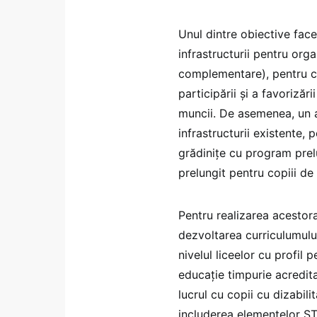
Unul dintre obiective face
infrastructurii pentru org
complementare), pentru cop
participării și a favorizări
muncii. De asemenea, un al
infrastructurii existente,
grădinițe cu program prel
prelungit pentru copiii de 
Pentru realizarea acestor
dezvoltarea curriculumului
nivelul liceelor cu profil 
educație timpurie acredit
lucrul cu copii cu dizabil
includerea elementelor ST