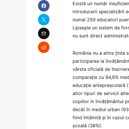
Există un număr insuficie
introducerii specializării 
numai 250 educatori pueric
Lipsește un sistem de for
nu sunt direct administra
România nu a atins ținta s
participarea la învățământ
vârsta oficială de înscrie
comparație cu 94,8% media 
educație antepreșcolară (
altor tipuri de servicii a
copiilor în învățământul p
decât în mediul urban (93
fiind întâlnită și în cazul 
școală (38%).