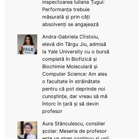
inspectoarea Iuliana Țugui:
Performanța trebuie
măsurată și prin câți
absolvenți se angajează
Andra-Gabriela Cîrstoiu,
elevă din Târgu Jiu, admisă
la Yale University cu o bursă
completă în Biofizică și
Biochimie Moleculară și
Computer Science: Am ales
o facultate în străinătate
pentru că pot deprinde noi
cunoștințe, dar vreau să mă
întorc în țară și să devin
profesor
Aura Stănculescu, consilier
școlar: Meseria de profesor
este un stres continuu și unii