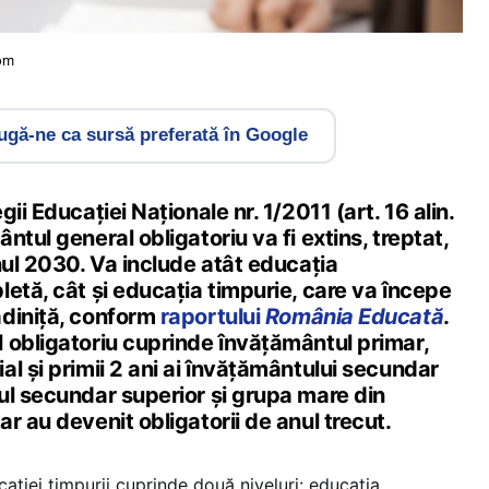
om
gă-ne ca sursă preferată în Google
ii Educației Naționale nr. 1/2011 (art. 16 alin.
ntul general obligatoriu va fi extins, treptat,
nul 2030. Va include atât educația
etă, cât și educația timpurie, care va începe
diniță, conform
raportului
România Educată
.
 obligatoriu cuprinde învățământul primar,
l și primii 2 ani ai învățământului secundar
ul secundar superior și grupa mare din
r au devenit obligatorii de anul trecut.
ației timpurii cuprinde două niveluri: educația