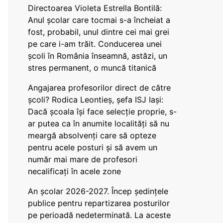
Directoarea Violeta Estrella Bontilă:
Anul școlar care tocmai s-a încheiat a
fost, probabil, unul dintre cei mai grei
pe care i-am trăit. Conducerea unei
școli în România înseamnă, astăzi, un
stres permanent, o muncă titanică
Angajarea profesorilor direct de către
școli? Rodica Leontieș, șefa ISJ Iași:
Dacă școala își face selecție proprie, s-
ar putea ca în anumite localități să nu
meargă absolvenți care să opteze
pentru acele posturi și să avem un
număr mai mare de profesori
necalificați în acele zone
An școlar 2026-2027. Încep ședințele
publice pentru repartizarea posturilor
pe perioadă nedeterminată. La aceste