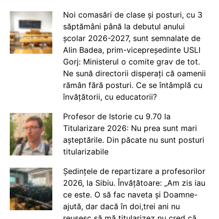
Noi comasări de clase și posturi, cu 3
săptămâni până la debutul anului
școlar 2026-2027, sunt semnalate de
Alin Badea, prim-vicepreședinte USLI
Gorj: Ministerul o comite grav de tot.
Ne sună directorii disperați că oamenii
rămân fără posturi. Ce se întâmplă cu
învățătorii, cu educatorii?
Profesor de Istorie cu 9.70 la
Titularizare 2026: Nu prea sunt mari
așteptările. Din păcate nu sunt posturi
titularizabile
Ședințele de repartizare a profesorilor
2026, la Sibiu. Învățătoare: „Am zis iau
ce este. O să fac naveta și Doamne-
ajută, dar dacă în doi,trei ani nu
reușesc să mă titularizez nu cred că