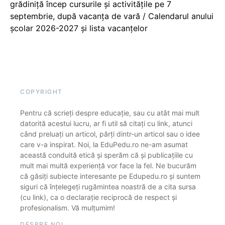
grădiniță încep cursurile și activitățile pe 7
septembrie, după vacanța de vară / Calendarul anului
școlar 2026-2027 și lista vacanțelor
COPYRIGHT
Pentru că scrieți despre educație, sau cu atât mai mult
datorită acestui lucru, ar fi util să citați cu link, atunci
când preluați un articol, părți dintr-un articol sau o idee
care v-a inspirat. Noi, la EduPedu.ro ne-am asumat
această conduită etică și sperăm că și publicațiile cu
mult mai multă experiență vor face la fel. Ne bucurăm
că găsiți subiecte interesante pe Edupedu.ro și suntem
siguri că înțelegeți rugămintea noastră de a cita sursa
(cu link), ca o declarație reciprocă de respect și
profesionalism. Vă mulțumim!
DESPRE NOI