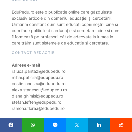
EduPedu.ro este o publicație online care găzduiește
exclusiv articole din domeniul educației și cercetării.
Urmărim constant cum sunt educați copiii noștri, cine și
cum face politicile din educație și cercetare, cine și cum
îi formează pe profesori, cât de adecvate la lumea în
care trăim sunt sistemele de educație și cercetare.
CONTACT REDACȚIE
Adrese e-mail
raluca.pantazi@edupedu.ro
mihai.peticila@edupedu.ro
costin.ionescu@edupedu.ro
alexa.stanescu@edupedu.ro
diana.ghimisi@edupedu.ro
stefan.lefter@edupedu.ro
ramona.florea@edupedu.ro
Notă de informare cu privire la prelucrarea de date
personale prin intermediul site-ului