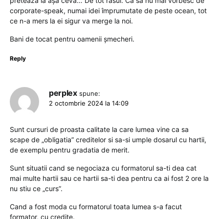
pretează la așa ceva… De tot râsul. Ca să nu mai vorbesc de
corporate-speak, numai idei împrumutate de peste ocean, tot
ce n-a mers la ei sigur va merge la noi.
Bani de tocat pentru oamenii șmecheri.
Reply
perplex
spune:
2 octombrie 2024 la 14:09
Sunt cursuri de proasta calitate la care lumea vine ca sa
scape de „obligatia” creditelor si sa-si umple dosarul cu hartii,
de exemplu pentru gradatia de merit.
Sunt situatii cand se negociaza cu formatorul sa-ti dea cat
mai multe hartii sau ce hartii sa-ti dea pentru ca ai fost 2 ore la
nu stiu ce „curs”.
Cand a fost moda cu formatorul toata lumea s-a facut
formator, cu credite.