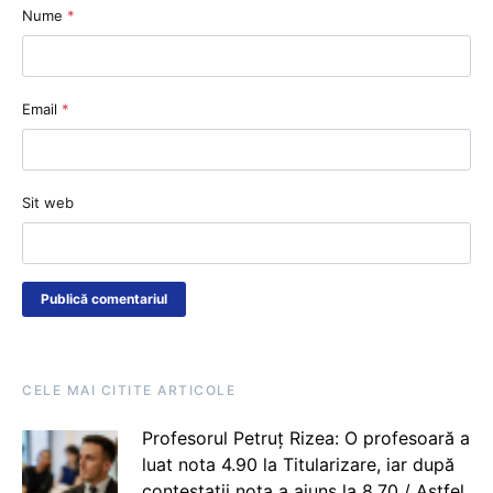
Nume
*
Email
*
Sit web
CELE MAI CITITE ARTICOLE
Profesorul Petruț Rizea: O profesoară a
luat nota 4.90 la Titularizare, iar după
contestații nota a ajuns la 8.70 / Astfel