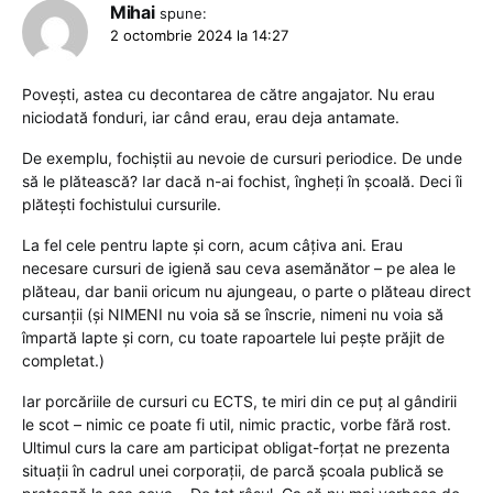
Mihai
spune:
2 octombrie 2024 la 14:27
Povești, astea cu decontarea de către angajator. Nu erau
niciodată fonduri, iar când erau, erau deja antamate.
De exemplu, fochiștii au nevoie de cursuri periodice. De unde
să le plătească? Iar dacă n-ai fochist, îngheți în școală. Deci îi
plătești fochistului cursurile.
La fel cele pentru lapte și corn, acum câțiva ani. Erau
necesare cursuri de igienă sau ceva asemănător – pe alea le
plăteau, dar banii oricum nu ajungeau, o parte o plăteau direct
cursanții (și NIMENI nu voia să se înscrie, nimeni nu voia să
împartă lapte și corn, cu toate rapoartele lui pește prăjit de
completat.)
Iar porcăriile de cursuri cu ECTS, te miri din ce puț al gândirii
le scot – nimic ce poate fi util, nimic practic, vorbe fără rost.
Ultimul curs la care am participat obligat-forțat ne prezenta
situații în cadrul unei corporații, de parcă școala publică se