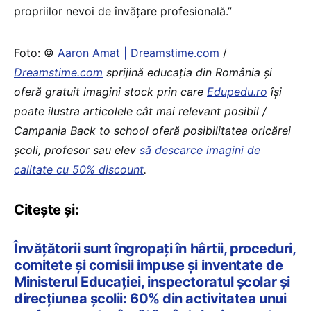
propriilor nevoi de învățare profesională.”
Foto: ©
Aaron Amat | Dreamstime.com
/
Dreamstime.com
sprijină educaţia din România şi
oferă gratuit imagini stock prin care
Edupedu.ro
îşi
poate ilustra articolele cât mai relevant posibil /
Campania Back to school oferă posibilitatea oricărei
școli, profesor sau elev
să descarce imagini de
calitate cu 50% discount
.
Citește și:
Învățătorii sunt îngropați în hârtii, proceduri,
comitete și comisii impuse și inventate de
Ministerul Educației, inspectoratul școlar și
direcțiunea școlii: 60% din activitatea unui