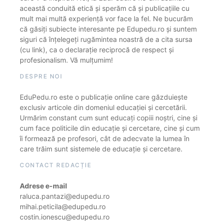
această conduită etică și sperăm că și publicațiile cu
mult mai multă experiență vor face la fel. Ne bucurăm
că găsiți subiecte interesante pe Edupedu.ro și suntem
siguri că înțelegeți rugămintea noastră de a cita sursa
(cu link), ca o declarație reciprocă de respect și
profesionalism. Vă mulțumim!
DESPRE NOI
EduPedu.ro este o publicație online care găzduiește
exclusiv articole din domeniul educației și cercetării.
Urmărim constant cum sunt educați copiii noștri, cine și
cum face politicile din educație și cercetare, cine și cum
îi formează pe profesori, cât de adecvate la lumea în
care trăim sunt sistemele de educație și cercetare.
CONTACT REDACȚIE
Adrese e-mail
raluca.pantazi@edupedu.ro
mihai.peticila@edupedu.ro
costin.ionescu@edupedu.ro