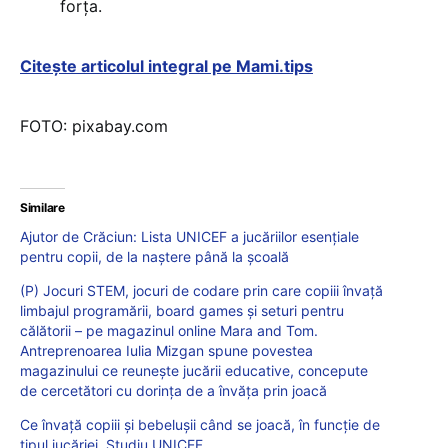
forţa.
Citește articolul integral pe Mami.tips
FOTO: pixabay.com
Similare
Ajutor de Crăciun: Lista UNICEF a jucăriilor esențiale
pentru copii, de la naștere până la școală
(P) Jocuri STEM, jocuri de codare prin care copiii învață
limbajul programării, board games și seturi pentru
călătorii – pe magazinul online Mara and Tom.
Antreprenoarea Iulia Mizgan spune povestea
magazinului ce reunește jucării educative, concepute
de cercetători cu dorința de a învăța prin joacă
Ce învață copiii și bebelușii când se joacă, în funcție de
tipul jucăriei. Studiu UNICEF