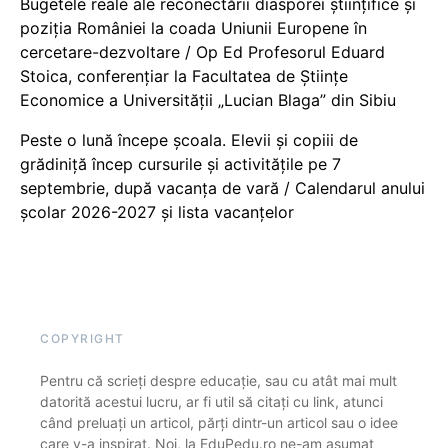
Bugetele reale ale reconectării diasporei științifice și
poziția României la coada Uniunii Europene în
cercetare-dezvoltare / Op Ed Profesorul Eduard
Stoica, conferențiar la Facultatea de Științe
Economice a Universității „Lucian Blaga” din Sibiu
Peste o lună începe școala. Elevii și copiii de
grădiniță încep cursurile și activitățile pe 7
septembrie, după vacanța de vară / Calendarul anului
școlar 2026-2027 și lista vacanțelor
COPYRIGHT
Pentru că scrieți despre educație, sau cu atât mai mult
datorită acestui lucru, ar fi util să citați cu link, atunci
când preluați un articol, părți dintr-un articol sau o idee
care v-a inspirat. Noi, la EduPedu.ro ne-am asumat