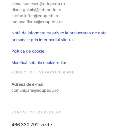
alexa.stanescu@edupedu.ro
diana.ghimisi@edupedu.ro
stefan.lefter@edupedu.ro
ramona.florea@edupedu.ro
Notă de informare cu privire la prelucrarea de date
personale prin intermediul site-ului
Politica de cookie
Modifică setarile cookie-urilor
PUBLICITATE ȘI PARTENERIATE
Adresă de e-mail
comunicare@edupedu.ro
STATISTICI EDUPEDU.RO
466.330.792 vizite