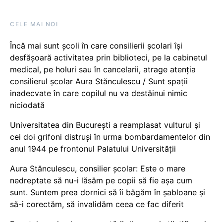
CELE MAI NOI
Încă mai sunt școli în care consilierii școlari își
desfășoară activitatea prin biblioteci, pe la cabinetul
medical, pe holuri sau în cancelarii, atrage atenția
consilierul școlar Aura Stănculescu / Sunt spații
inadecvate în care copilul nu va destăinui nimic
niciodată
Universitatea din București a reamplasat vulturul și
cei doi grifoni distruși în urma bombardamentelor din
anul 1944 pe frontonul Palatului Universității
Aura Stănculescu, consilier școlar: Este o mare
nedreptate să nu-i lăsăm pe copii să fie așa cum
sunt. Suntem prea dornici să îi băgăm în șabloane și
să-i corectăm, să invalidăm ceea ce fac diferit