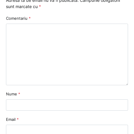
Adresa ta de email nu va fi publicată.
Câmpurile obligatorii
sunt marcate cu
*
Comentariu
*
Nume
*
Email
*