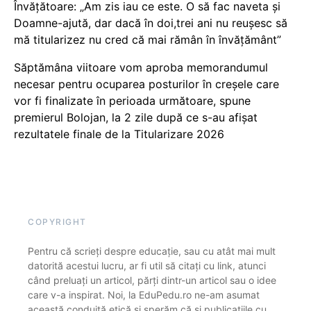
Învățătoare: „Am zis iau ce este. O să fac naveta și
Doamne-ajută, dar dacă în doi,trei ani nu reușesc să
mă titularizez nu cred că mai rămân în învățământ”
Săptămâna viitoare vom aproba memorandumul
necesar pentru ocuparea posturilor în creșele care
vor fi finalizate în perioada următoare, spune
premierul Bolojan, la 2 zile după ce s-au afișat
rezultatele finale de la Titularizare 2026
COPYRIGHT
Pentru că scrieți despre educație, sau cu atât mai mult
datorită acestui lucru, ar fi util să citați cu link, atunci
când preluați un articol, părți dintr-un articol sau o idee
care v-a inspirat. Noi, la EduPedu.ro ne-am asumat
această conduită etică și sperăm că și publicațiile cu