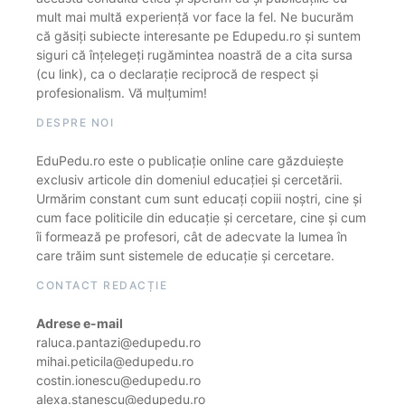
mult mai multă experiență vor face la fel. Ne bucurăm
că găsiți subiecte interesante pe Edupedu.ro și suntem
siguri că înțelegeți rugămintea noastră de a cita sursa
(cu link), ca o declarație reciprocă de respect și
profesionalism. Vă mulțumim!
DESPRE NOI
EduPedu.ro este o publicație online care găzduiește
exclusiv articole din domeniul educației și cercetării.
Urmărim constant cum sunt educați copiii noștri, cine și
cum face politicile din educație și cercetare, cine și cum
îi formează pe profesori, cât de adecvate la lumea în
care trăim sunt sistemele de educație și cercetare.
CONTACT REDACȚIE
Adrese e-mail
raluca.pantazi@edupedu.ro
mihai.peticila@edupedu.ro
costin.ionescu@edupedu.ro
alexa.stanescu@edupedu.ro