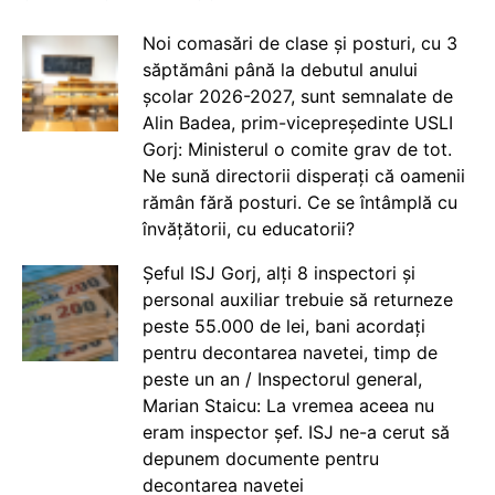
Noi comasări de clase și posturi, cu 3
săptămâni până la debutul anului
școlar 2026-2027, sunt semnalate de
Alin Badea, prim-vicepreședinte USLI
Gorj: Ministerul o comite grav de tot.
Ne sună directorii disperați că oamenii
rămân fără posturi. Ce se întâmplă cu
învățătorii, cu educatorii?
Șeful ISJ Gorj, alți 8 inspectori și
personal auxiliar trebuie să returneze
peste 55.000 de lei, bani acordați
pentru decontarea navetei, timp de
peste un an / Inspectorul general,
Marian Staicu: La vremea aceea nu
eram inspector șef. ISJ ne-a cerut să
depunem documente pentru
decontarea navetei