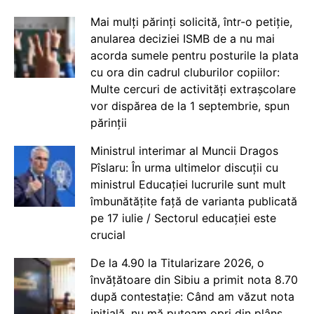
Mai mulți părinți solicită, într-o petiție,
anularea deciziei ISMB de a nu mai
acorda sumele pentru posturile la plata
cu ora din cadrul cluburilor copiilor:
Multe cercuri de activități extrașcolare
vor dispărea de la 1 septembrie, spun
părinții
Ministrul interimar al Muncii Dragos
Pîslaru: În urma ultimelor discuții cu
ministrul Educației lucrurile sunt mult
îmbunătățite față de varianta publicată
pe 17 iulie / Sectorul educației este
crucial
De la 4.90 la Titularizare 2026, o
învățătoare din Sibiu a primit nota 8.70
după contestație: Când am văzut nota
inițială, nu mă puteam opri din plâns.