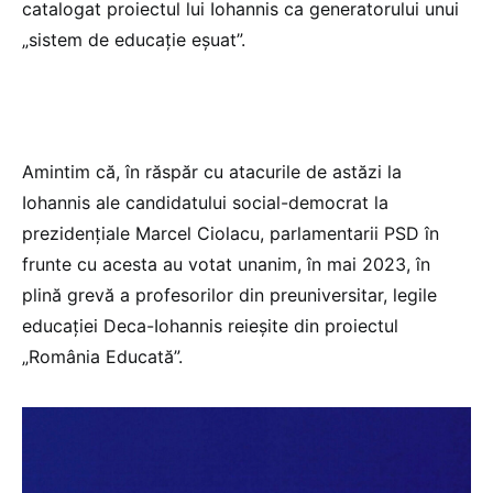
catalogat proiectul lui Iohannis ca generatorului unui
„sistem de educație eșuat”.
Amintim că, în răspăr cu atacurile de astăzi la
Iohannis ale candidatului social-democrat la
prezidențiale Marcel Ciolacu, parlamentarii PSD în
frunte cu acesta au votat unanim, în mai 2023, în
plină grevă a profesorilor din preuniversitar, legile
educației Deca-Iohannis reieșite din proiectul
„România Educată”.