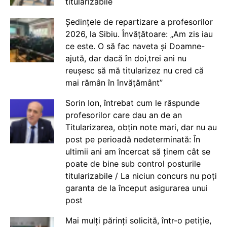
titularizabile
Ședințele de repartizare a profesorilor
2026, la Sibiu. Învățătoare: „Am zis iau
ce este. O să fac naveta și Doamne-
ajută, dar dacă în doi,trei ani nu
reușesc să mă titularizez nu cred că
mai rămân în învățământ”
Sorin Ion, întrebat cum le răspunde
profesorilor care dau an de an
Titularizarea, obțin note mari, dar nu au
post pe perioadă nedeterminată: În
ultimii ani am încercat să ținem cât se
poate de bine sub control posturile
titularizabile / La niciun concurs nu poți
garanta de la început asigurarea unui
post
Mai mulți părinți solicită, într-o petiție,