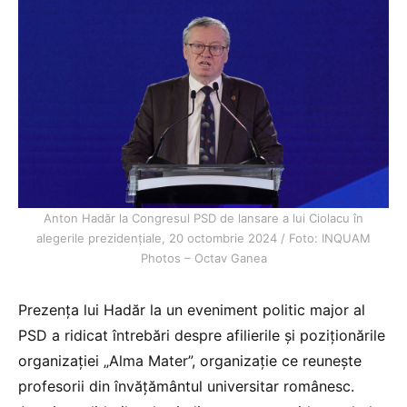
Anton Hadăr la Congresul PSD de lansare a lui Ciolacu în
alegerile prezidențiale, 20 octombrie 2024 / Foto: INQUAM
Photos – Octav Ganea
Prezența lui Hadăr la un eveniment politic major al
PSD a ridicat întrebări despre afilierile și poziționările
organizației „Alma Mater”, organizație ce reunește
profesorii din învățământul universitar românesc.