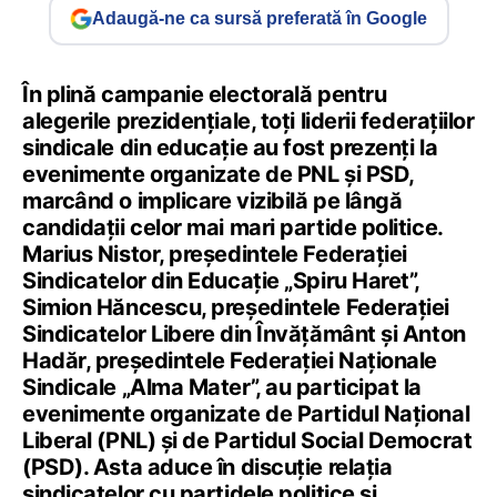
Adaugă-ne ca sursă preferată în Google
În plină campanie electorală pentru
alegerile prezidențiale, toți liderii federațiilor
sindicale din educație au fost prezenți la
evenimente organizate de PNL și PSD,
marcând o implicare vizibilă pe lângă
candidații celor mai mari partide politice.
Marius Nistor, președintele Federației
Sindicatelor din Educație „Spiru Haret”,
Simion Hăncescu, președintele Federației
Sindicatelor Libere din Învățământ și Anton
Hadăr, președintele Federației Naționale
Sindicale „Alma Mater”, au participat la
evenimente organizate de Partidul Național
Liberal (PNL) și de Partidul Social Democrat
(PSD). Asta aduce în discuție relația
sindicatelor cu partidele politice și