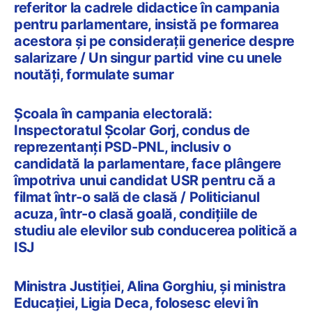
referitor la cadrele didactice în campania
pentru parlamentare, insistă pe formarea
acestora și pe considerații generice despre
salarizare / Un singur partid vine cu unele
noutăți, formulate sumar
Școala în campania electorală:
Inspectoratul Școlar Gorj, condus de
reprezentanți PSD-PNL, inclusiv o
candidată la parlamentare, face plângere
împotriva unui candidat USR pentru că a
filmat într-o sală de clasă / Politicianul
acuza, într-o clasă goală, condițiile de
studiu ale elevilor sub conducerea politică a
ISJ
Ministra Justiției, Alina Gorghiu, și ministra
Educației, Ligia Deca, folosesc elevi în