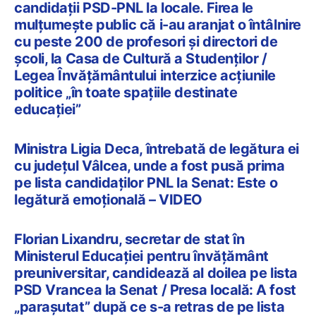
candidații PSD-PNL la locale. Firea le
mulțumește public că i-au aranjat o întâlnire
cu peste 200 de profesori și directori de
școli, la Casa de Cultură a Studenților /
Legea Învățământului interzice acțiunile
politice „în toate spațiile destinate
educației”
Ministra Ligia Deca, întrebată de legătura ei
cu județul Vâlcea, unde a fost pusă prima
pe lista candidaților PNL la Senat: Este o
legătură emoțională – VIDEO
Florian Lixandru, secretar de stat în
Ministerul Educației pentru învățământ
preuniversitar, candidează al doilea pe lista
PSD Vrancea la Senat / Presa locală: A fost
„parașutat” după ce s-a retras de pe lista