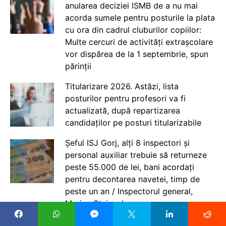
anularea deciziei ISMB de a nu mai
acorda sumele pentru posturile la plata
cu ora din cadrul cluburilor copiilor:
Multe cercuri de activități extrașcolare
vor dispărea de la 1 septembrie, spun
părinții
Titularizare 2026. Astăzi, lista
posturilor pentru profesori va fi
actualizată, după repartizarea
candidaților pe posturi titularizabile
Șeful ISJ Gorj, alți 8 inspectori și
personal auxiliar trebuie să returneze
peste 55.000 de lei, bani acordați
pentru decontarea navetei, timp de
peste un an / Inspectorul general,
Marian Staicu: La vremea aceea nu
eram inspector șef. ISJ ne-a cerut să