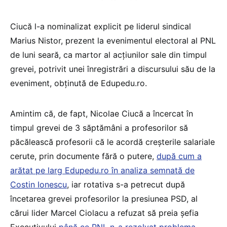
Ciucă l-a nominalizat explicit pe liderul sindical
Marius Nistor, prezent la evenimentul electoral al PNL
de luni seară, ca martor al acțiunilor sale din timpul
grevei, potrivit unei înregistrări a discursului său de la
eveniment, obținută de Edupedu.ro.
Amintim că, de fapt, Nicolae Ciucă a încercat în
timpul grevei de 3 săptămâni a profesorilor să
păcălească profesorii că le acordă creșterile salariale
cerute, prin documente fără o putere,
după cum a
arătat pe larg Edupedu.ro în analiza semnată de
Costin Ionescu
, iar rotativa s-a petrecut după
încetarea grevei profesorilor la presiunea PSD, al
cărui lider Marcel Ciolacu a refuzat să preia șefia
Executivului
până ce PNL n-a rezolvat problema