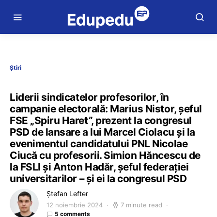
Știri
Liderii sindicatelor profesorilor, în
campanie electorală: Marius Nistor, șeful
FSE „Spiru Haret”, prezent la congresul
PSD de lansare a lui Marcel Ciolacu și la
evenimentul candidatului PNL Nicolae
Ciucă cu profesorii. Simion Hăncescu de
la FSLI și Anton Hadăr, șeful federației
universitarilor – și ei la congresul PSD
Ștefan Lefter
12 noiembrie 2024
7 minute read
5 comments