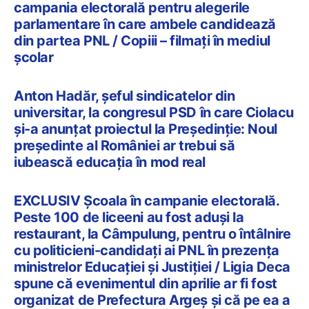
campania electorală pentru alegerile
parlamentare în care ambele candidează
din partea PNL / Copiii – filmați în mediul
școlar
Anton Hadăr, șeful sindicatelor din
universitar, la congresul PSD în care Ciolacu
și-a anunțat proiectul la Președinție: Noul
președinte al României ar trebui să
iubească educația în mod real
EXCLUSIV Școala în campanie electorală.
Peste 100 de liceeni au fost aduși la
restaurant, la Câmpulung, pentru o întâlnire
cu politicieni-candidați ai PNL în prezența
ministrelor Educației și Justiției / Ligia Deca
spune că evenimentul din aprilie ar fi fost
organizat de Prefectura Argeș și că pe ea a