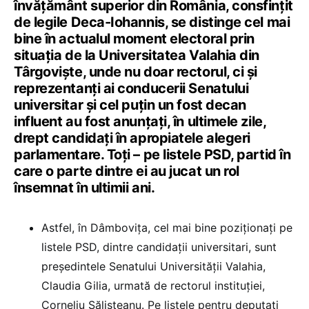
învățământ superior din România, consfințit
de legile Deca-Iohannis, se distinge cel mai
bine în actualul moment electoral prin
situația de la Universitatea Valahia din
Târgoviște, unde nu doar rectorul, ci și
reprezentanți ai conducerii Senatului
universitar și cel puțin un fost decan
influent au fost anunțați, în ultimele zile,
drept candidați în apropiatele alegeri
parlamentare. Toți – pe listele PSD, partid în
care o parte dintre ei au jucat un rol
însemnat în ultimii ani.
Astfel, în Dâmbovița, cel mai bine poziționați pe
listele PSD, dintre candidații universitari, sunt
președintele Senatului Universității Valahia,
Claudia Gilia, urmată de rectorul instituției,
Corneliu Sălișteanu. Pe listele pentru deputați