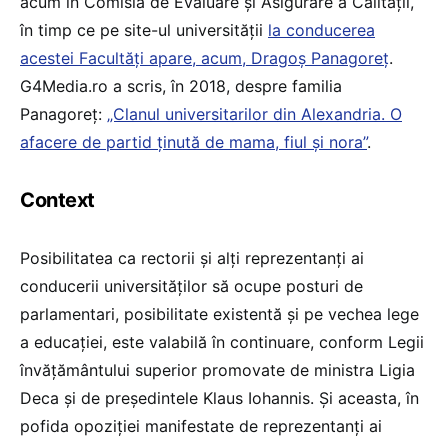
acum în Comisia de Evaluare și Asigurare a Calității,
în timp ce pe site-ul universității
la conducerea
acestei Facultăți apare, acum, Dragoș Panagoreț
.
G4Media.ro a scris, în 2018, despre familia
Panagoreț:
„Clanul universitarilor din Alexandria. O
afacere de partid ținută de mama, fiul și nora”
.
Context
Posibilitatea ca rectorii și alți reprezentanți ai
conducerii universităților să ocupe posturi de
parlamentari, posibilitate existentă și pe vechea lege
a educației, este valabilă în continuare, conform Legii
învățământului superior promovate de ministra Ligia
Deca și de președintele Klaus Iohannis. Și aceasta, în
pofida opoziției manifestate de reprezentanți ai