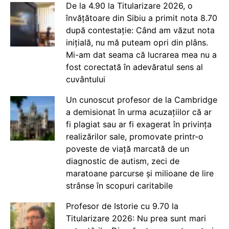
De la 4.90 la Titularizare 2026, o
învățătoare din Sibiu a primit nota 8.70
după contestație: Când am văzut nota
inițială, nu mă puteam opri din plâns.
Mi-am dat seama că lucrarea mea nu a
fost corectată în adevăratul sens al
cuvântului
Un cunoscut profesor de la Cambridge
a demisionat în urma acuzațiilor că ar
fi plagiat sau ar fi exagerat în privința
realizărilor sale, promovate printr-o
poveste de viață marcată de un
diagnostic de autism, zeci de
maratoane parcurse și milioane de lire
strânse în scopuri caritabile
Profesor de Istorie cu 9.70 la
Titularizare 2026: Nu prea sunt mari