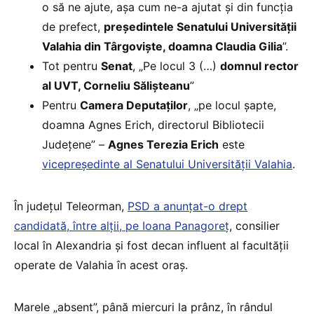
o să ne ajute, așa cum ne-a ajutat și din funcția
de prefect,
președintele Senatului Universității
Valahia din Târgoviște, doamna Claudia Gilia
”.
Tot pentru
Senat
, „Pe locul 3 (…)
domnul rector
al UVT, Corneliu Sălișteanu
”
Pentru
Camera Deputaților
, „pe locul șapte,
doamna Agnes Erich, directorul Bibliotecii
Județene” –
Agnes Terezia Erich
este
vicepreședinte al Senatului Universității Valahia
.
În județul Teleorman,
PSD a anunțat-o drept
candidată, între alții, pe Ioana Panagoreț
, consilier
local în Alexandria și fost decan influent al facultății
operate de Valahia în acest oraș.
Marele „absent”, până miercuri la prânz, în rândul