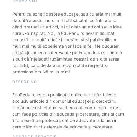
COPYRIGHT
Pentru că scrieți despre educație, sau cu atât mai mult
datorită acestui lucru, ar fi util să citați cu link, atunci
când preluați un articol, părți dintr-un articol sau o idee
care v-a inspirat. Noi, la EduPedu.ro ne-am asumat
această conduită etică și sperăm că și publicațiile cu
mult mai multă experiență vor face la fel. Ne bucurăm
că găsiți subiecte interesante pe Edupedu.ro și suntem
siguri că înțelegeți rugămintea noastră de a cita sursa
(cu link), ca o declarație reciprocă de respect și
profesionalism. Vă mulțumim!
DESPRE NOI
EduPedu.ro este o publicație online care găzduiește
exclusiv articole din domeniul educației și cercetării.
Urmărim constant cum sunt educați copiii noștri, cine și
cum face politicile din educație și cercetare, cine și cum
îi formează pe profesori, cât de adecvate la lumea în
care trăim sunt sistemele de educație și cercetare.
CONTACT REDACȚIE