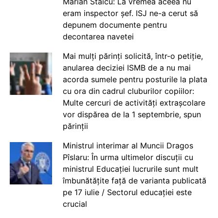
Marian Staicu: La vremea aceea nu
eram inspector șef. ISJ ne-a cerut să
depunem documente pentru
decontarea navetei
Mai mulți părinți solicită, într-o petiție,
anularea deciziei ISMB de a nu mai
acorda sumele pentru posturile la plata
cu ora din cadrul cluburilor copiilor:
Multe cercuri de activități extrașcolare
vor dispărea de la 1 septembrie, spun
părinții
Ministrul interimar al Muncii Dragos
Pîslaru: În urma ultimelor discuții cu
ministrul Educației lucrurile sunt mult
îmbunătățite față de varianta publicată
pe 17 iulie / Sectorul educației este
crucial