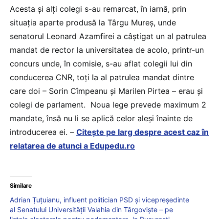
Acesta și alți colegi s-au remarcat, în iarnă, prin
situația aparte produsă la Târgu Mureș, unde
senatorul Leonard Azamfirei a câștigat un al patrulea
mandat de rector la universitatea de acolo, printr-un
concurs unde, în comisie, s-au aflat colegii lui din
conducerea CNR, toți la al patrulea mandat dintre
care doi – Sorin Cîmpeanu și Marilen Pirtea – erau și
colegi de parlament. Noua lege prevede maximum 2
mandate, însă nu li se aplică celor aleși înainte de
introducerea ei. –
Citește pe larg despre acest caz în
relatarea de atunci a Edupedu.ro
Similare
Adrian Țuțuianu, influent politician PSD și vicepreședinte
al Senatului Universității Valahia din Târgoviște – pe