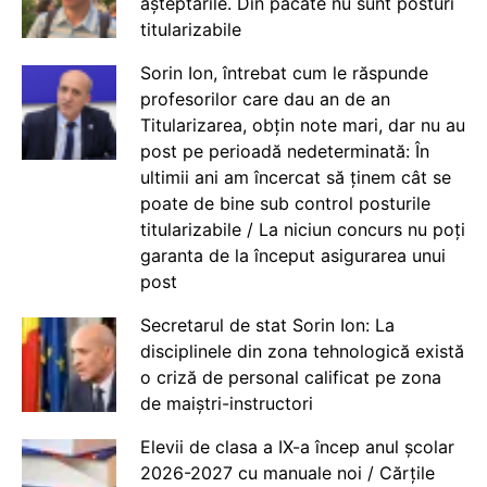
așteptările. Din păcate nu sunt posturi
titularizabile
Sorin Ion, întrebat cum le răspunde
profesorilor care dau an de an
Titularizarea, obțin note mari, dar nu au
post pe perioadă nedeterminată: În
ultimii ani am încercat să ținem cât se
poate de bine sub control posturile
titularizabile / La niciun concurs nu poți
garanta de la început asigurarea unui
post
Secretarul de stat Sorin Ion: La
disciplinele din zona tehnologică există
o criză de personal calificat pe zona
de maiștri-instructori
Elevii de clasa a IX-a încep anul școlar
2026-2027 cu manuale noi / Cărțile