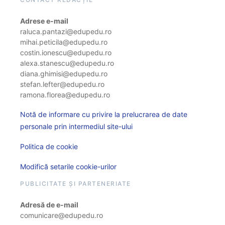
Adrese e-mail
raluca.pantazi@edupedu.ro
mihai.peticila@edupedu.ro
costin.ionescu@edupedu.ro
alexa.stanescu@edupedu.ro
diana.ghimisi@edupedu.ro
stefan.lefter@edupedu.ro
ramona.florea@edupedu.ro
Notă de informare cu privire la prelucrarea de date
personale prin intermediul site-ului
Politica de cookie
Modifică setarile cookie-urilor
PUBLICITATE ȘI PARTENERIATE
Adresă de e-mail
comunicare@edupedu.ro