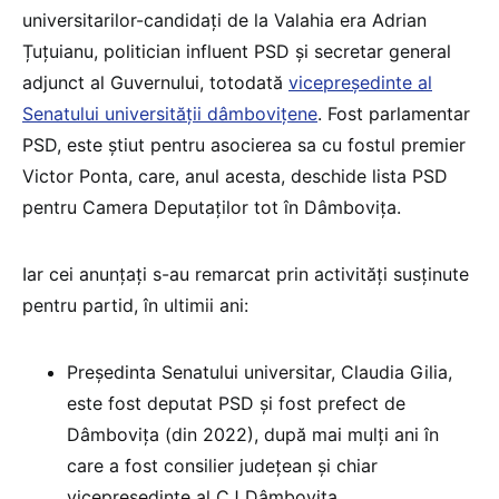
universitarilor-candidați de la Valahia era Adrian
Țuțuianu, politician influent PSD și secretar general
adjunct al Guvernului, totodată
vicepreședinte al
Senatului universității dâmbovițene
. Fost parlamentar
PSD, este știut pentru asocierea sa cu fostul premier
Victor Ponta, care, anul acesta, deschide lista PSD
pentru Camera Deputaților tot în Dâmbovița.
Iar cei anunțați s-au remarcat prin activități susținute
pentru partid, în ultimii ani:
Președinta Senatului universitar, Claudia Gilia,
este fost deputat PSD și fost prefect de
Dâmbovița (din 2022), după mai mulți ani în
care a fost consilier județean și chiar
vicepreședinte al CJ Dâmbovița.