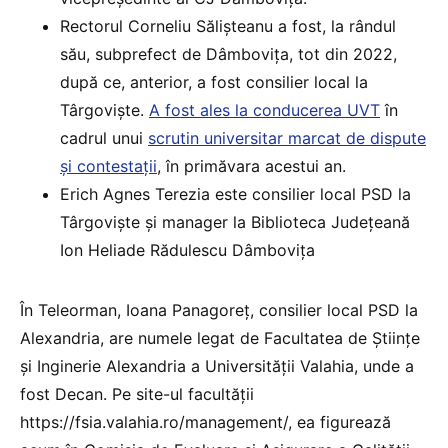
Rectorul Corneliu Sălișteanu a fost, la rândul
său, subprefect de Dâmbovița, tot din 2022,
după ce, anterior, a fost consilier local la
Târgoviște.
A fost ales la conducerea UVT
în
cadrul unui
scrutin universitar marcat de dispute
și contestații
, în primăvara acestui an.
Erich Agnes Terezia este consilier local PSD la
Târgoviște și manager la Biblioteca Județeană
Ion Heliade Rădulescu Dâmbovița
În Teleorman, Ioana Panagoreț, consilier local PSD la
Alexandria, are numele legat de Facultatea de Științe
și Inginerie Alexandria a Universității Valahia, unde a
fost Decan. Pe site-ul facultății
https://fsia.valahia.ro/management/, ea figurează