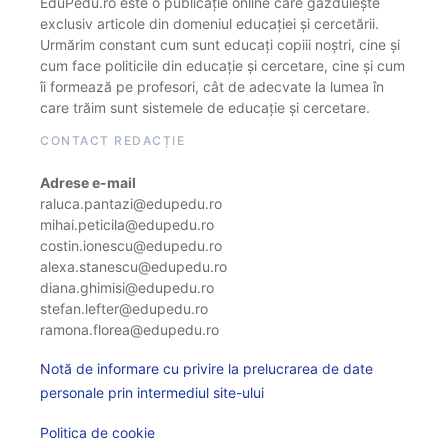
EduPedu.ro este o publicație online care găzduiește
exclusiv articole din domeniul educației și cercetării.
Urmărim constant cum sunt educați copiii noștri, cine și
cum face politicile din educație și cercetare, cine și cum
îi formează pe profesori, cât de adecvate la lumea în
care trăim sunt sistemele de educație și cercetare.
CONTACT REDACȚIE
Adrese e-mail
raluca.pantazi@edupedu.ro
mihai.peticila@edupedu.ro
costin.ionescu@edupedu.ro
alexa.stanescu@edupedu.ro
diana.ghimisi@edupedu.ro
stefan.lefter@edupedu.ro
ramona.florea@edupedu.ro
Notă de informare cu privire la prelucrarea de date
personale prin intermediul site-ului
Politica de cookie