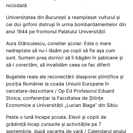
niciodată
Universitatea din București a reamplasat vulturul și
cei doi grifoni distruși în urma bombardamentelor din
anul 1944 pe frontonul Palatului Universității
Aura Stănculescu, consilier școlar: Este o mare
nedreptate să nu-i lăsăm pe copii să fie așa cum
sunt. Suntem prea dornici să îi băgăm în șabloane și
să-i corectăm, să invalidăm ceea ce fac diferit
Bugetele reale ale reconectării diasporei științifice și
poziția României la coada Uniunii Europene în
cercetare-dezvoltare / Op Ed Profesorul Eduard
Stoica, conferențiar la Facultatea de Științe
Economice a Universității „Lucian Blaga” din Sibiu
Peste o lună începe școala. Elevii și copiii de
grădiniță încep cursurile și activitățile pe 7
septembrie, după vacanța de vară / Calendarul anului