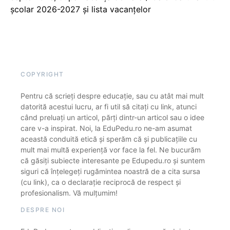
școlar 2026-2027 și lista vacanțelor
COPYRIGHT
Pentru că scrieți despre educație, sau cu atât mai mult
datorită acestui lucru, ar fi util să citați cu link, atunci
când preluați un articol, părți dintr-un articol sau o idee
care v-a inspirat. Noi, la EduPedu.ro ne-am asumat
această conduită etică și sperăm că și publicațiile cu
mult mai multă experiență vor face la fel. Ne bucurăm
că găsiți subiecte interesante pe Edupedu.ro și suntem
siguri că înțelegeți rugămintea noastră de a cita sursa
(cu link), ca o declarație reciprocă de respect și
profesionalism. Vă mulțumim!
DESPRE NOI