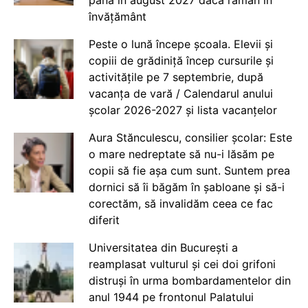
până în august 2027 dacă rămân în
învățământ
Peste o lună începe școala. Elevii și
copiii de grădiniță încep cursurile și
activitățile pe 7 septembrie, după
vacanța de vară / Calendarul anului
școlar 2026-2027 și lista vacanțelor
Aura Stănculescu, consilier școlar: Este
o mare nedreptate să nu-i lăsăm pe
copii să fie așa cum sunt. Suntem prea
dornici să îi băgăm în șabloane și să-i
corectăm, să invalidăm ceea ce fac
diferit
Universitatea din București a
reamplasat vulturul și cei doi grifoni
distruși în urma bombardamentelor din
anul 1944 pe frontonul Palatului