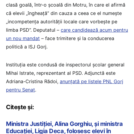
clasă goală, într-o școală din Motru, în care el afirmă
că elevii „îngheață” din cauza a ceea ce el numește
„incompetența autorității locale care vorbește pe
limba PSD”. Deputatul –
care candidează acum pentru
un nou mandat
– face trimitere și la conducerea
politică a ISJ Gorj.
Instituția este condusă de inspectorul școlar general
Mihai Istrate, reprezentant al PSD. Adjunctă este
Adriana-Cristina Rădoi,
anunțată pe listele PNL Gorj
pentru Senat
.
Citește și:
Ministra Justiției, Alina Gorghiu, și ministra
Educației, Ligia Deca, folosesc elevi în