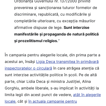
Ordonanța Guvernului nr. 137/2000 privind
prevenirea și sancționarea tuturor formelor de
discriminare, republicată, cu modificările și
completările ulterioare, cu excepția măsurilor
afirmative dispuse de lege.
Sunt interzise
manifestările și propaganda de natură politică
și prozelitismul religios.
”
În campania pentru alegerile locale, din prima parte a
acestui an, însăși
Ligia Deca transmitea în primăvară
inspectoratelor o circulară
în care atrăgea atenția că
sunt interzise activitățile politice în școli. Pe de altă
parte, chiar Lidia Deca și ministra Justiției, Alina
Gorghiu, ambele liberale, s-au implicat în activități la
limita legii din acest punct de vedere,
atât în alegerile
locale
, cât și
în actuala campanie pentru