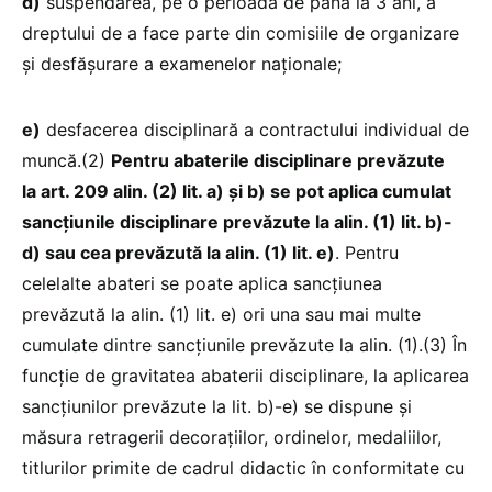
d)
suspendarea, pe o perioadă de până la 3 ani, a
dreptului de a face parte din comisiile de organizare
și desfășurare a examenelor naționale;
e)
desfacerea disciplinară a contractului individual de
muncă.(2)
Pentru abaterile disciplinare prevăzute
la art. 209 alin. (2) lit. a) și b) se pot aplica cumulat
sancțiunile disciplinare prevăzute la alin. (1) lit. b)-
d) sau cea prevăzută la alin. (1) lit. e)
. Pentru
celelalte abateri se poate aplica sancțiunea
prevăzută la alin. (1) lit. e) ori una sau mai multe
cumulate dintre sancțiunile prevăzute la alin. (1).(3) În
funcție de gravitatea abaterii disciplinare, la aplicarea
sancțiunilor prevăzute la lit. b)-e) se dispune și
măsura retragerii decorațiilor, ordinelor, medaliilor,
titlurilor primite de cadrul didactic în conformitate cu