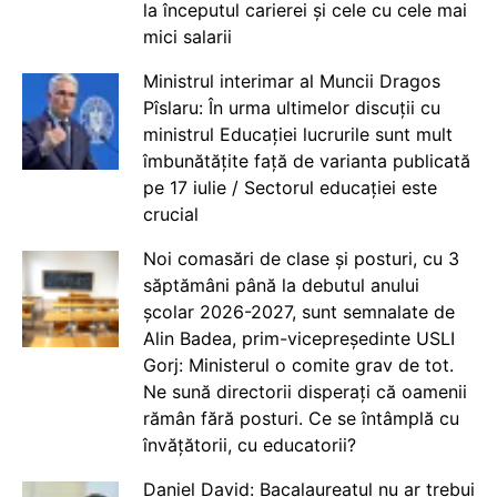
la începutul carierei și cele cu cele mai
mici salarii
Ministrul interimar al Muncii Dragos
Pîslaru: În urma ultimelor discuții cu
ministrul Educației lucrurile sunt mult
îmbunătățite față de varianta publicată
pe 17 iulie / Sectorul educației este
crucial
Noi comasări de clase și posturi, cu 3
săptămâni până la debutul anului
școlar 2026-2027, sunt semnalate de
Alin Badea, prim-vicepreședinte USLI
Gorj: Ministerul o comite grav de tot.
Ne sună directorii disperați că oamenii
rămân fără posturi. Ce se întâmplă cu
învățătorii, cu educatorii?
Daniel David: Bacalaureatul nu ar trebui