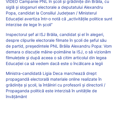
VIDEO Campanie PNL în școli și grădinițe din Brăila, cu
siglă și sloganuri electorale a deputatului Alexandru
Popa, candidat la Consiliul Județean / Ministerul
Educației avertiza într-o notă că „activitățile politice sunt
interzise de lege în școli”
Inspectorul șef al ISJ Brăila, candidat și el în alegeri,
despre clipurile electorale filmate în școli de șeful său
de partid, președintele PNL Brăila Alexandru Popa: Vom
demara o discuție mâine-poimâine la ISJ, o să vizionăm
filmulețele și după aceea o să citim articolul din legea
Educației ca să vedem dacă este o încălcare a legii
Ministra-candidată Ligia Deca marchează drept
propagandă electorală materiale online realizate în
grădinițe și școli, la întâlniri cu profesorii și directorii /
Propaganda politică este interzisă în unitățile de
învățământ