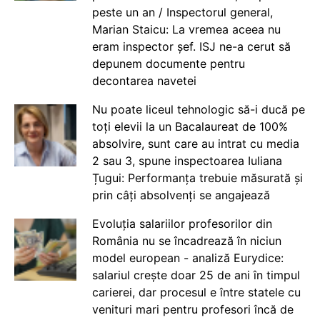
peste un an / Inspectorul general,
Marian Staicu: La vremea aceea nu
eram inspector șef. ISJ ne-a cerut să
depunem documente pentru
decontarea navetei
Nu poate liceul tehnologic să-i ducă pe
toți elevii la un Bacalaureat de 100%
absolvire, sunt care au intrat cu media
2 sau 3, spune inspectoarea Iuliana
Țugui: Performanța trebuie măsurată și
prin câți absolvenți se angajează
Evoluția salariilor profesorilor din
România nu se încadrează în niciun
model european - analiză Eurydice:
salariul crește doar 25 de ani în timpul
carierei, dar procesul e între statele cu
venituri mari pentru profesori încă de