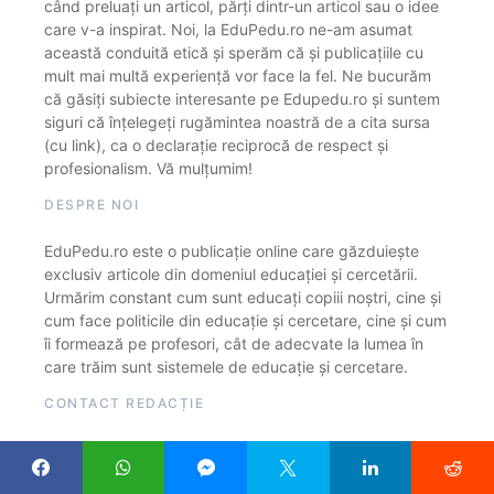
când preluați un articol, părți dintr-un articol sau o idee
care v-a inspirat. Noi, la EduPedu.ro ne-am asumat
această conduită etică și sperăm că și publicațiile cu
mult mai multă experiență vor face la fel. Ne bucurăm
că găsiți subiecte interesante pe Edupedu.ro și suntem
siguri că înțelegeți rugămintea noastră de a cita sursa
(cu link), ca o declarație reciprocă de respect și
profesionalism. Vă mulțumim!
DESPRE NOI
EduPedu.ro este o publicație online care găzduiește
exclusiv articole din domeniul educației și cercetării.
Urmărim constant cum sunt educați copiii noștri, cine și
cum face politicile din educație și cercetare, cine și cum
îi formează pe profesori, cât de adecvate la lumea în
care trăim sunt sistemele de educație și cercetare.
CONTACT REDACȚIE
Adrese e-mail
raluca.pantazi@edupedu.ro