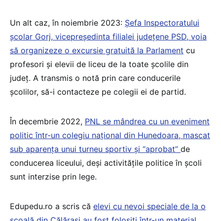
Un alt caz, în noiembrie 2023:
Șefa Inspectoratului
școlar Gorj, vicepreședinta filialei județene PSD, voia
să organizeze o excursie gratuită la Parlament
cu
profesori și elevii de liceu de la toate școlile din
județ. A transmis o notă prin care conducerile
școlilor, să-i contacteze pe colegii ei de partid.
În decembrie 2022,
PNL se mândrea cu un eveniment
politic într-un colegiu național din Hunedoara, mascat
sub aparența unui turneu sportiv și “aprobat”
de
conducerea liceului, deși activitățile politice în școli
sunt interzise prin lege.
Edupedu.ro a scris că
elevi cu nevoi speciale de la o
școală din Călărași au fost folosiți într-un material