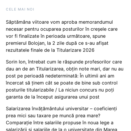
CELE MAI NOI
Săptămâna viitoare vom aproba memorandumul
necesar pentru ocuparea posturilor în creșele care
vor fi finalizate în perioada următoare, spune
premierul Bolojan, la 2 zile după ce s-au afișat
rezultatele finale de la Titularizare 2026
Sorin Ion, întrebat cum le răspunde profesorilor care
dau an de an Titularizarea, obțin note mari, dar nu au
post pe perioadă nedeterminată: În ultimii ani am
încercat să ținem cât se poate de bine sub control
posturile titularizabile / La niciun concurs nu poți
garanta de la început asigurarea unui post
Salarizarea învățământului universitar – coeficienți
prea mici sau taxare pe muncă prea mare?
Comparație între salariile propuse în noua lege a
salarizării și salariile de la o universitate din Marea