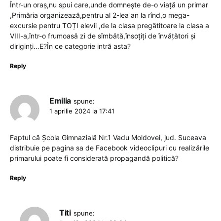
Într-un oraș,nu spui care,unde domnește de-o viață un primar
,Primăria organizează,pentru al 2-lea an la rînd,o mega-
excursie pentru TOȚI elevii ,de la clasa pregătitoare la clasa a
VIII-a,într-o frumoasă zi de sîmbătă,însoțiți de învățători și
diriginți…E?În ce categorie intră asta?
Reply
Emilia
spune:
1 aprilie 2024 la 17:41
Faptul că Școla Gimnazială Nr.1 Vadu Moldovei, jud. Suceava
distribuie pe pagina sa de Facebook videoclipuri cu realizările
primarului poate fi considerată propagandă politică?
Reply
Titi
spune: