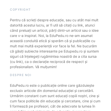
COPYRIGHT
Pentru că scrieți despre educație, sau cu atât mai mult
datorită acestui lucru, ar fi util să citați cu link, atunci
când preluați un articol, părți dintr-un articol sau o idee
care v-a inspirat. Noi, la EduPedu.ro ne-am asumat
această conduită etică și sperăm că și publicațiile cu
mult mai multă experiență vor face la fel. Ne bucurăm
că găsiți subiecte interesante pe Edupedu.ro și suntem
siguri că înțelegeți rugămintea noastră de a cita sursa
(cu link), ca o declarație reciprocă de respect și
profesionalism. Vă mulțumim!
DESPRE NOI
EduPedu.ro este o publicație online care găzduiește
exclusiv articole din domeniul educației și cercetării.
Urmărim constant cum sunt educați copiii noștri, cine și
cum face politicile din educație și cercetare, cine și cum
îi formează pe profesori, cât de adecvate la lumea în