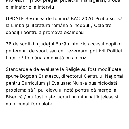
Profesorii își pot pregăti proiectul managerial, probă
eliminatorie la interviu
UPDATE Sesiunea de toamnă BAC 2026. Proba scrisă
la Limba și literatura română a început / Cele trei
condiții pentru a promova examenul
28 de școli din județul Buzău interzic accesul copiilor
pe terenul de sport sau cer rezervare, potrivit Poliției
Locale / Primăria amenință cu amenzi
Standardele de evaluare la Religie au fost modificate,
spune Bogdan Cristescu, directorul Centrului Național
pentru Curriculum și Evaluare: Nu s-a pus niciodată
problema să îi pui elevului notă pentru că merge la
Biserică / Au fost niște lucruri nu minunat înțelese și
nu minunat formulate