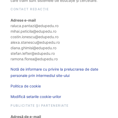
care trăim sunt sistemele de educație și cercetare.
CONTACT REDACȚIE
Adrese e-mail
raluca.pantazi@edupedu.ro
mihai.peticila@edupedu.ro
costin.ionescu@edupedu.ro
alexa.stanescu@edupedu.ro
diana.ghimisi@edupedu.ro
stefan.lefter@edupedu.ro
ramona.florea@edupedu.ro
Notă de informare cu privire la prelucrarea de date
personale prin intermediul site-ului
Politica de cookie
Modifică setarile cookie-urilor
PUBLICITATE ȘI PARTENERIATE
Adresă de e-mail