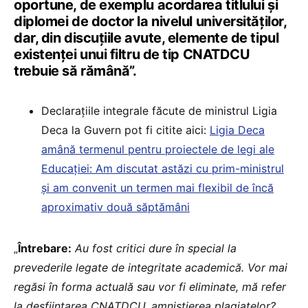
oportune, de exemplu acordarea titlului și
diplomei de doctor la nivelul universităților,
dar, din discuțiile avute, elemente de tipul
existenței unui filtru de tip CNATDCU
trebuie să rămână”.
Declarațiile integrale făcute de ministrul Ligia
Deca la Guvern pot fi citite aici:
Ligia Deca
amână termenul pentru proiectele de legi ale
Educației: Am discutat astăzi cu prim-ministrul
și am convenit un termen mai flexibil de încă
aproximativ două săptămâni
„
Întrebare:
Au fost critici dure în special la
prevederile legate de integritate academică. Vor mai
regăsi în forma actuală sau vor fi eliminate, mă refer
la desființarea CNATDCU, amnistierea plagiatelor?