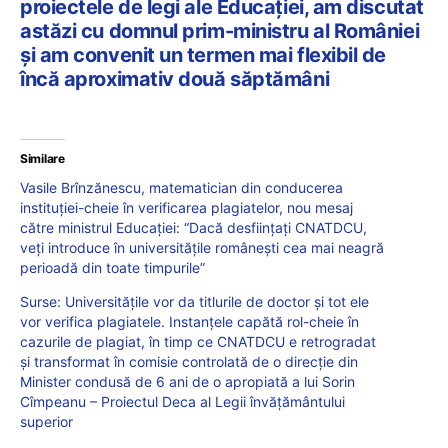
proiectele de legi ale Educației, am discutat
astăzi cu domnul prim-ministru al României
și am convenit un termen mai flexibil de
încă aproximativ două săptămâni
Similare
Vasile Brînzănescu, matematician din conducerea
instituției-cheie în verificarea plagiatelor, nou mesaj
către ministrul Educației: “Dacă desființați CNATDCU,
veți introduce în universitățile românești cea mai neagră
perioadă din toate timpurile”
Surse: Universitățile vor da titlurile de doctor și tot ele
vor verifica plagiatele. Instanțele capătă rol-cheie în
cazurile de plagiat, în timp ce CNATDCU e retrogradat
și transformat în comisie controlată de o direcție din
Minister condusă de 6 ani de o apropiată a lui Sorin
Cîmpeanu – Proiectul Deca al Legii învățământului
superior