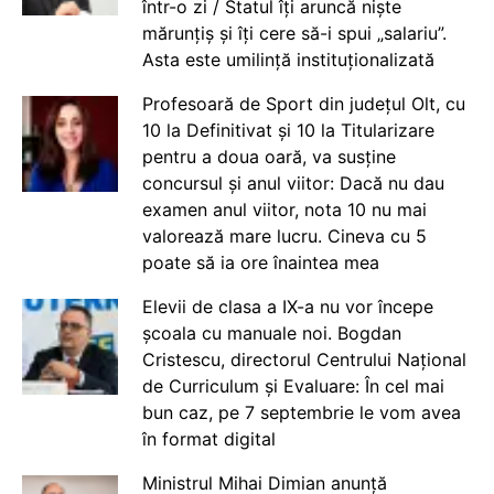
într-o zi / Statul îți aruncă niște
mărunțiș și îți cere să-i spui „salariu”.
Asta este umilință instituționalizată
Profesoară de Sport din județul Olt, cu
10 la Definitivat și 10 la Titularizare
pentru a doua oară, va susține
concursul și anul viitor: Dacă nu dau
examen anul viitor, nota 10 nu mai
valorează mare lucru. Cineva cu 5
poate să ia ore înaintea mea
Elevii de clasa a IX-a nu vor începe
școala cu manuale noi. Bogdan
Cristescu, directorul Centrului Național
de Curriculum și Evaluare: În cel mai
bun caz, pe 7 septembrie le vom avea
în format digital
Ministrul Mihai Dimian anunță