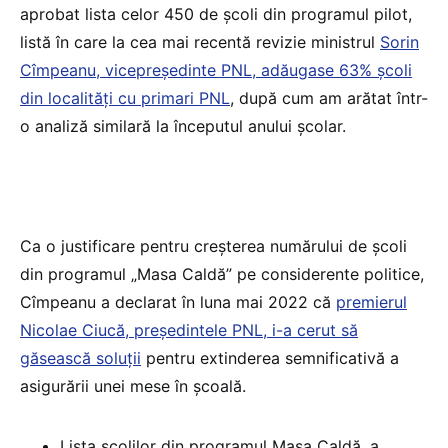
aprobat lista celor 450 de școli din programul pilot,
listă în care la cea mai recentă revizie ministrul
Sorin
Cîmpeanu, vicepreședinte PNL, adăugase 63% școli
din localități cu primari PNL
, după cum am arătat într-
o analiză similară la începutul anului școlar.
Ca o justificare pentru creșterea numărului de școli
din programul „Masa Caldă” pe considerente politice,
Cîmpeanu a declarat în luna mai 2022 că
premierul
Nicolae Ciucă, președintele PNL, i-a cerut să
găsească soluții
pentru extinderea semnificativă a
asigurării unei mese în școală.
Lista școlilor din programul Masa Caldă, a