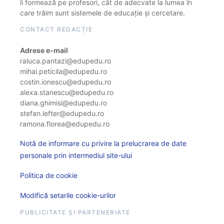
îi formează pe profesori, cât de adecvate la lumea în
care trăim sunt sistemele de educație și cercetare.
CONTACT REDACȚIE
Adrese e-mail
raluca.pantazi@edupedu.ro
mihai.peticila@edupedu.ro
costin.ionescu@edupedu.ro
alexa.stanescu@edupedu.ro
diana.ghimisi@edupedu.ro
stefan.lefter@edupedu.ro
ramona.florea@edupedu.ro
Notă de informare cu privire la prelucrarea de date
personale prin intermediul site-ului
Politica de cookie
Modifică setarile cookie-urilor
PUBLICITATE ȘI PARTENERIATE