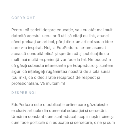
COPYRIGHT
Pentru că scrieți despre educație, sau cu atât mai mult
datorită acestui lucru, ar fi util să citați cu link, atunci
când preluați un articol, părți dintr-un articol sau o idee
care v-a inspirat. Noi, la EduPedu.ro ne-am asumat
această conduită etică și sperăm că și publicațiile cu
mult mai multă experiență vor face la fel. Ne bucurăm
că găsiți subiecte interesante pe Edupedu.ro și suntem
siguri că înțelegeți rugămintea noastră de a cita sursa
(cu link), ca o declarație reciprocă de respect și
profesionalism. Vă mulțumim!
DESPRE NOI
EduPedu.ro este o publicație online care găzduiește
exclusiv articole din domeniul educației și cercetării.
Urmărim constant cum sunt educați copiii noștri, cine și
cum face politicile din educație și cercetare, cine și cum