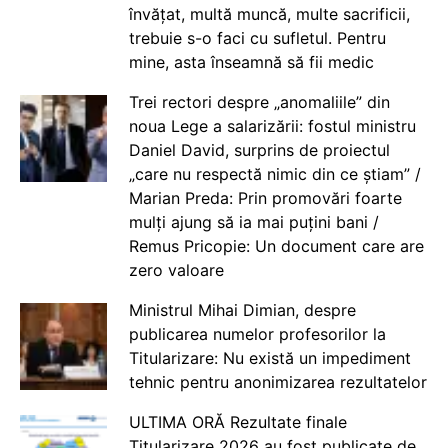
învățat, multă muncă, multe sacrificii,
trebuie s-o faci cu sufletul. Pentru
mine, asta înseamnă să fii medic
Trei rectori despre „anomaliile” din
noua Lege a salarizării: fostul ministru
Daniel David, surprins de proiectul
„care nu respectă nimic din ce știam” /
Marian Preda: Prin promovări foarte
mulți ajung să ia mai puțini bani /
Remus Pricopie: Un document care are
zero valoare
Ministrul Mihai Dimian, despre
publicarea numelor profesorilor la
Titularizare: Nu există un impediment
tehnic pentru anonimizarea rezultatelor
ULTIMA ORĂ Rezultate finale
Titularizare 2026 au fost publicate de