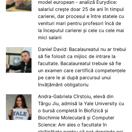
model european - analiză Eurydice:
salariul crește doar 25 de ani în timpul
carierei, dar procesul e între statele cu
venituri mari pentru profesori încă de
la începutul carierei și cele cu cele mai
mici salarii
Daniel David: Bacalaureatul nu ar trebui
să fie folosit ca mijloc de intrare la
facultate. Bacalaureatul trebuie să fie
un examen care certifică competențele
pe care le ai după parcursul unui
învățământ obligatoriu
Andra-Gabriela Cîrstoiu, elevă din
Târgu Jiu, admisă la Yale University cu
o bursă completă în Biofizică și
Biochimie Moleculară și Computer
Science: Am ales o facultate în
străinătate pentru că pot deprinde noi