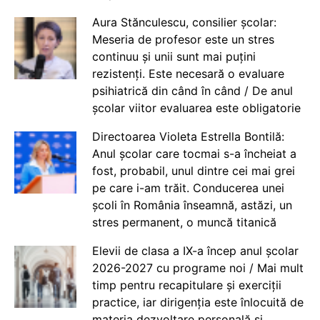
Aura Stănculescu, consilier școlar:
Meseria de profesor este un stres
continuu și unii sunt mai puțini
rezistenți. Este necesară o evaluare
psihiatrică din când în când / De anul
școlar viitor evaluarea este obligatorie
Directoarea Violeta Estrella Bontilă:
Anul școlar care tocmai s-a încheiat a
fost, probabil, unul dintre cei mai grei
pe care i-am trăit. Conducerea unei
școli în România înseamnă, astăzi, un
stres permanent, o muncă titanică
Elevii de clasa a IX-a încep anul școlar
2026-2027 cu programe noi / Mai mult
timp pentru recapitulare și exerciții
practice, iar dirigenția este înlocuită de
materia dezvoltare personală și