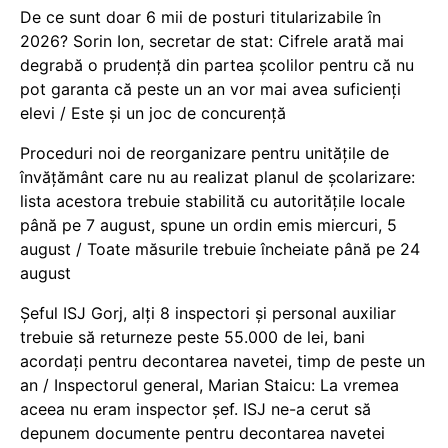
De ce sunt doar 6 mii de posturi titularizabile în
2026? Sorin Ion, secretar de stat: Cifrele arată mai
degrabă o prudență din partea școlilor pentru că nu
pot garanta că peste un an vor mai avea suficienți
elevi / Este și un joc de concurență
Proceduri noi de reorganizare pentru unitățile de
învățământ care nu au realizat planul de școlarizare:
lista acestora trebuie stabilită cu autoritățile locale
până pe 7 august, spune un ordin emis miercuri, 5
august / Toate măsurile trebuie încheiate până pe 24
august
Șeful ISJ Gorj, alți 8 inspectori și personal auxiliar
trebuie să returneze peste 55.000 de lei, bani
acordați pentru decontarea navetei, timp de peste un
an / Inspectorul general, Marian Staicu: La vremea
aceea nu eram inspector șef. ISJ ne-a cerut să
depunem documente pentru decontarea navetei