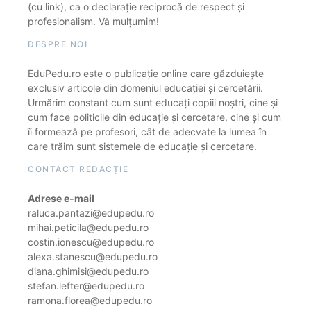
(cu link), ca o declarație reciprocă de respect și
profesionalism. Vă mulțumim!
DESPRE NOI
EduPedu.ro este o publicație online care găzduiește
exclusiv articole din domeniul educației și cercetării.
Urmărim constant cum sunt educați copiii noștri, cine și
cum face politicile din educație și cercetare, cine și cum
îi formează pe profesori, cât de adecvate la lumea în
care trăim sunt sistemele de educație și cercetare.
CONTACT REDACȚIE
Adrese e-mail
raluca.pantazi@edupedu.ro
mihai.peticila@edupedu.ro
costin.ionescu@edupedu.ro
alexa.stanescu@edupedu.ro
diana.ghimisi@edupedu.ro
stefan.lefter@edupedu.ro
ramona.florea@edupedu.ro