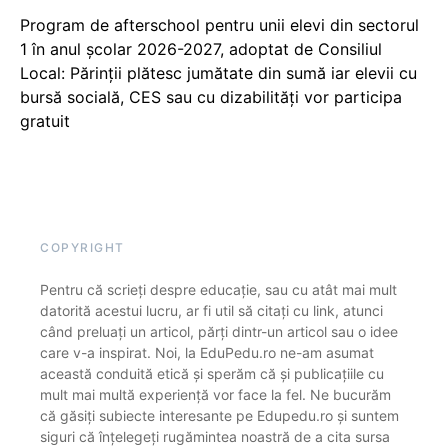
Program de afterschool pentru unii elevi din sectorul
1 în anul școlar 2026-2027, adoptat de Consiliul
Local: Părinții plătesc jumătate din sumă iar elevii cu
bursă socială, CES sau cu dizabilităţi vor participa
gratuit
COPYRIGHT
Pentru că scrieți despre educație, sau cu atât mai mult
datorită acestui lucru, ar fi util să citați cu link, atunci
când preluați un articol, părți dintr-un articol sau o idee
care v-a inspirat. Noi, la EduPedu.ro ne-am asumat
această conduită etică și sperăm că și publicațiile cu
mult mai multă experiență vor face la fel. Ne bucurăm
că găsiți subiecte interesante pe Edupedu.ro și suntem
siguri că înțelegeți rugămintea noastră de a cita sursa