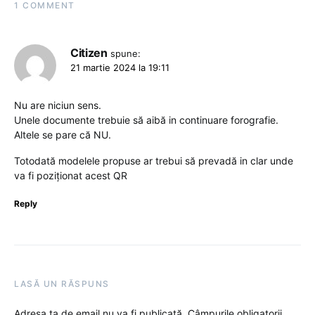
1 COMMENT
Citizen
spune:
21 martie 2024 la 19:11
Nu are niciun sens.
Unele documente trebuie să aibă in continuare forografie.
Altele se pare că NU.
Totodată modelele propuse ar trebui să prevadă in clar unde
va fi poziționat acest QR
Reply
LASĂ UN RĂSPUNS
Adresa ta de email nu va fi publicată.
Câmpurile obligatorii