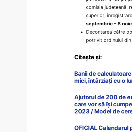
comisia județeană, re
superior; înregistra
septembrie – 8 noi
Decontarea către op
potrivit ordinului din
Citește și:
Banii de calculatoare, 
mici, întârziați cu o l
Ajutorul de 200 de eu
care vor să își cumpe
2023 / Model de cer
OFICIAL Calendarul p