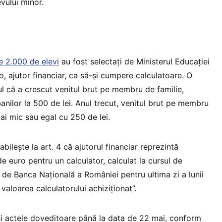
vului minor.
 2.000 de elevi
au fost selectați de Ministerul Educației
, ajutor financiar, ca să-și cumpere calculatoare. O
ul că a crescut venitul brut pe membru de familie,
banilor la 500 de lei. Anul trecut, venitul brut pe membru
mai mic sau egal cu 250 de lei.
abilește la art. 4 că ajutorul financiar reprezintă
de euro pentru un calculator, calculat la cursul de
de Banca Națională a României pentru ultima zi a lunii
valoarea calculatorului achiziționat”.
și actele doveditoare până la data de 22 mai, conform