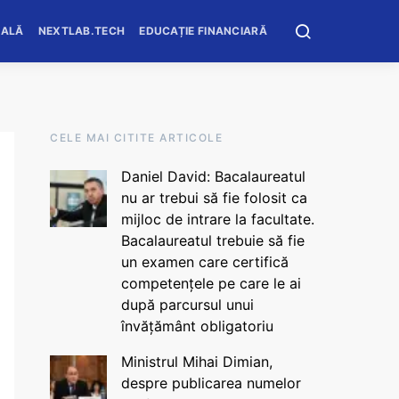
OALĂ
NEXTLAB.TECH
EDUCAȚIE FINANCIARĂ
CELE MAI CITITE ARTICOLE
Daniel David: Bacalaureatul
nu ar trebui să fie folosit ca
mijloc de intrare la facultate.
Bacalaureatul trebuie să fie
un examen care certifică
competențele pe care le ai
după parcursul unui
învățământ obligatoriu
Ministrul Mihai Dimian,
despre publicarea numelor