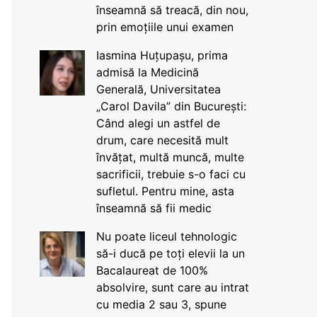
înseamnă să treacă, din nou,
prin emoțiile unui examen
Iasmina Huțupașu, prima
admisă la Medicină
Generală, Universitatea
„Carol Davila” din București:
Când alegi un astfel de
drum, care necesită mult
învățat, multă muncă, multe
sacrificii, trebuie s-o faci cu
sufletul. Pentru mine, asta
înseamnă să fii medic
Nu poate liceul tehnologic
să-i ducă pe toți elevii la un
Bacalaureat de 100%
absolvire, sunt care au intrat
cu media 2 sau 3, spune