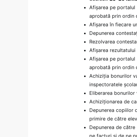
Afișarea pe portalul 
aprobată prin ordin 
Afișarea în fiecare u
Depunerea contestaț
Rezolvarea contestaț
Afișarea rezultatului
Afișarea pe portalul M
aprobată prin ordin 
Achiziția bonurilor v
inspectoratele școlar
Eliberarea bonurilor 
Achiziționarea de ca
Depunerea copiilor d
primire de către elev
Depunerea de către o
pe facturi și de pe 