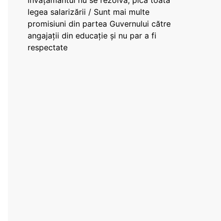
învățământul nu se rezolvă, pică toată
legea salarizării / Sunt mai multe
promisiuni din partea Guvernului către
angajații din educație și nu par a fi
respectate