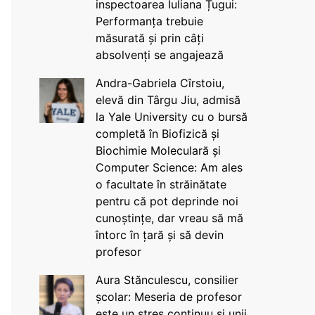
inspectoarea Iuliana Țugui:
Performanța trebuie
măsurată și prin câți
absolvenți se angajează
Andra-Gabriela Cîrstoiu,
elevă din Târgu Jiu, admisă
la Yale University cu o bursă
completă în Biofizică și
Biochimie Moleculară și
Computer Science: Am ales
o facultate în străinătate
pentru că pot deprinde noi
cunoștințe, dar vreau să mă
întorc în țară și să devin
profesor
Aura Stănculescu, consilier
școlar: Meseria de profesor
este un stres continuu și unii