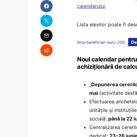
calendarului
.
Lista elevilor poate fi des
De
lista-beneficiari-euro-200
Noul calendar pentru 
achiziționării de cal
„
Depunerea cererilor
mai
(activitate desfă
Efectuarea anchetelor
unitățile și instituț
socială:
până la 22 i
Centralizarea cereril
dedicat:
23-26 iuni