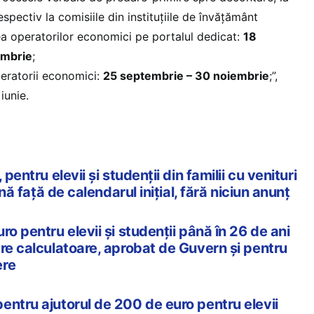
spectiv la comisiile din instituțiile de învățământ
rea operatorilor economici pe portalul dedicat:
18
embrie
;
eratorii economici:
25 septembrie – 30 noiembrie
;”,
 iunie.
pentru elevii și studenții din familii cu venituri
ună față de calendarul inițial, fără niciun anunț
ro pentru elevii și studenții până în 26 de ani
re calculatoare, aprobat de Guvern și pentru
ere
entru ajutorul de 200 de euro pentru elevii