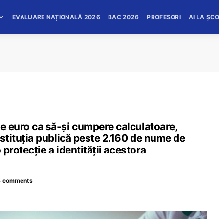
EVALUARE NAȚIONALĂ 2026
BAC 2026
PROFESORI
AI LA ȘC
de euro ca să-și cumpere calculatoare,
Instituția publică peste 2.160 de nume de
o protecție a identității acestora
3 comments