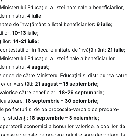
Ministerului Educației a listei nominale a beneficiarilor,
de ministru:
4 iulie
;
nitate de învățământ a listei beneficiarilor:
6 iulie
;
iilor:
10-13 iulie
;
iilor:
14-21 iulie;
 contestațiilor în fiecare unitate de învățământ:
21 iulie
;
inisterului Educației a listei finale a beneficiarilor,
de ministru:
4 august
;
alorice de către Ministerul Educației și distribuirea către
e/ universități:
21 august – 15 septembrie
;
valorice către beneficiari:
18-29 septembrie
;
lculatoare:
18 septembrie – 30 octombrie
;
e pe facturi și de pe procesele-verbale de predare-
i și studenți:
18 septembrie – 3 noiembrie
;
peratorii economici a bonurilor valorice, a copiilor de
procesele verbale de predare-primire spre decontare, la