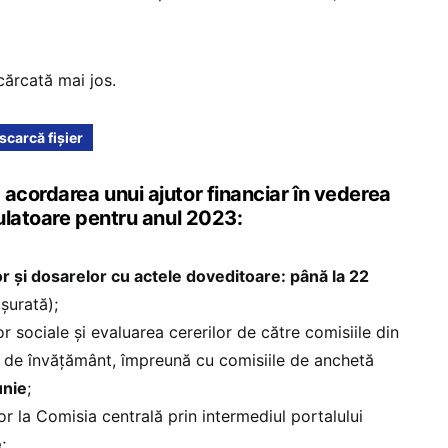
cărcată mai jos.
scarcă fișier
acordarea unui ajutor financiar în vederea
culatoare pentru anul 2023:
 și dosarelor cu actele doveditoare: până la 22
șurată);
 sociale și evaluarea cererilor de către comisiile din
iile de învățământ, împreună cu comisiile de anchetă
unie
;
or la Comisia centrală prin intermediul portalului
e
;