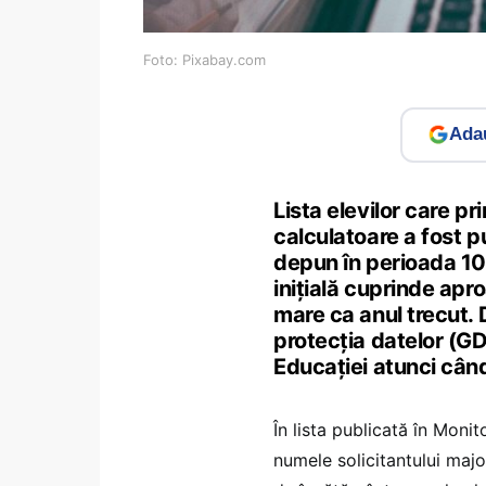
Foto: Pixabay.com
Adau
Lista elevilor care p
calculatoare a fost pu
depun în perioada 10-
inițială cuprinde apr
mare ca anul trecut.
protecția datelor (GD
Educației atunci când
În lista publicată în Monit
numele solicitantului majo