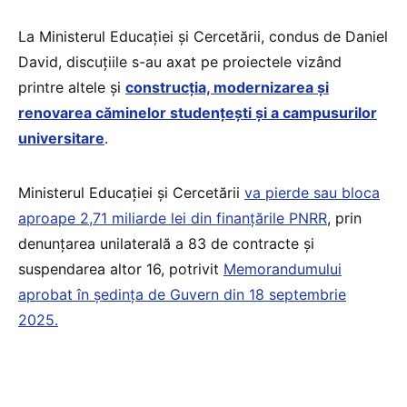
La Ministerul Educației și Cercetării, condus de Daniel
David, discuțiile s-au axat pe proiectele vizând
printre altele și
construcția, modernizarea și
renovarea căminelor studențești și a campusurilor
universitare
.
Ministerul Educației și Cercetării
va pierde sau bloca
aproape 2,71 miliarde lei din finanțările PNRR
, prin
denunțarea unilaterală a 83 de contracte și
suspendarea altor 16, potrivit
Memorandumului
aprobat în ședința de Guvern din 18 septembrie
2025.