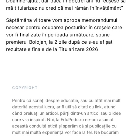
Doamne-ajută, dar dacă în doi,trei ani nu reușesc să
mă titularizez nu cred că mai rămân în învățământ”
Săptămâna viitoare vom aproba memorandumul
necesar pentru ocuparea posturilor în creșele care
vor fi finalizate în perioada următoare, spune
premierul Bolojan, la 2 zile după ce s-au afișat
rezultatele finale de la Titularizare 2026
COPYRIGHT
Pentru că scrieți despre educație, sau cu atât mai mult
datorită acestui lucru, ar fi util să citați cu link, atunci
când preluați un articol, părți dintr-un articol sau o idee
care v-a inspirat. Noi, la EduPedu.ro ne-am asumat
această conduită etică și sperăm că și publicațiile cu
mult mai multă experiență vor face la fel. Ne bucurăm