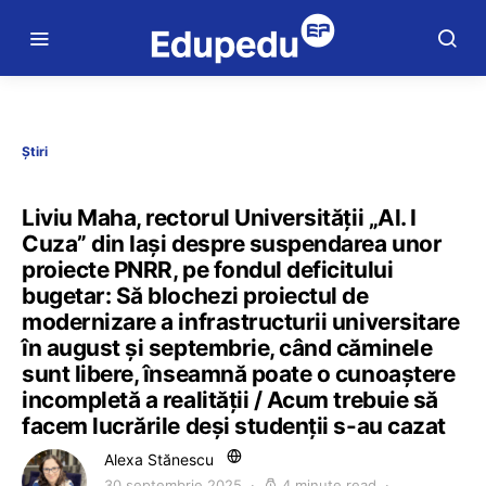
Știri
Liviu Maha, rectorul Universității „Al. I
Cuza” din Iași despre suspendarea unor
proiecte PNRR, pe fondul deficitului
bugetar: Să blochezi proiectul de
modernizare a infrastructurii universitare
în august și septembrie, când căminele
sunt libere, înseamnă poate o cunoaștere
incompletă a realității / Acum trebuie să
facem lucrările deși studenții s-au cazat
Alexa Stănescu
30 septembrie 2025
4 minute read