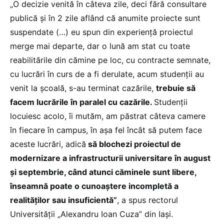
„O decizie venită în câteva zile, deci fără consultare
publică și în 2 zile aflând că anumite proiecte sunt
suspendate (…) eu spun din experiență proiectul
merge mai departe, dar o lună am stat cu toate
reabilitările din cămine pe loc, cu contracte semnate,
cu lucrări în curs de a fi derulate, acum studenții au
venit la școală, s-au terminat cazările,
trebuie să
facem lucrările în paralel cu cazările.
Studenții
locuiesc acolo, îi mutăm, am păstrat câteva camere
în fiecare în campus, în așa fel încât să putem face
aceste lucrări, adică
să blochezi proiectul de
modernizare a infrastructurii universitare în august
și septembrie, când atunci căminele sunt libere,
înseamnă poate o cunoaștere incompletă a
realităților sau insuficientă”
, a spus rectorul
Universității „Alexandru Ioan Cuza” din Iași.