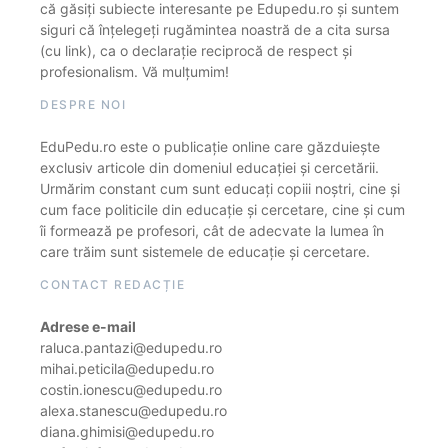
că găsiți subiecte interesante pe Edupedu.ro și suntem
siguri că înțelegeți rugămintea noastră de a cita sursa
(cu link), ca o declarație reciprocă de respect și
profesionalism. Vă mulțumim!
DESPRE NOI
EduPedu.ro este o publicație online care găzduiește
exclusiv articole din domeniul educației și cercetării.
Urmărim constant cum sunt educați copiii noștri, cine și
cum face politicile din educație și cercetare, cine și cum
îi formează pe profesori, cât de adecvate la lumea în
care trăim sunt sistemele de educație și cercetare.
CONTACT REDACȚIE
Adrese e-mail
raluca.pantazi@edupedu.ro
mihai.peticila@edupedu.ro
costin.ionescu@edupedu.ro
alexa.stanescu@edupedu.ro
diana.ghimisi@edupedu.ro