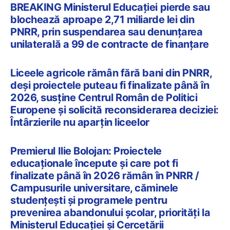
BREAKING Ministerul Educației pierde sau
blochează aproape 2,71 miliarde lei din
PNRR, prin suspendarea sau denunțarea
unilaterală a 99 de contracte de finanțare
Liceele agricole rămân fără bani din PNRR,
deși proiectele puteau fi finalizate până în
2026, susține Centrul Român de Politici
Europene și solicită reconsiderarea deciziei:
Întârzierile nu aparțin liceelor
Premierul Ilie Bolojan: Proiectele
educaționale începute și care pot fi
finalizate până în 2026 rămân în PNRR /
Campusurile universitare, căminele
studențești și programele pentru
prevenirea abandonului școlar, priorități la
Ministerul Educației și Cercetării