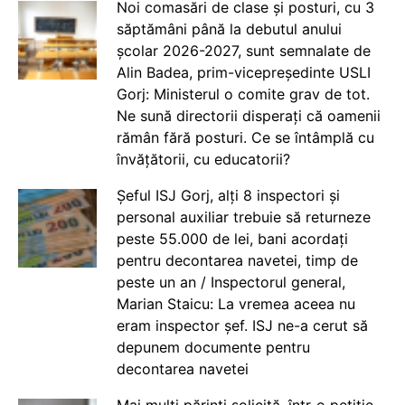
Noi comasări de clase și posturi, cu 3
săptămâni până la debutul anului
școlar 2026-2027, sunt semnalate de
Alin Badea, prim-vicepreședinte USLI
Gorj: Ministerul o comite grav de tot.
Ne sună directorii disperați că oamenii
rămân fără posturi. Ce se întâmplă cu
învățătorii, cu educatorii?
Șeful ISJ Gorj, alți 8 inspectori și
personal auxiliar trebuie să returneze
peste 55.000 de lei, bani acordați
pentru decontarea navetei, timp de
peste un an / Inspectorul general,
Marian Staicu: La vremea aceea nu
eram inspector șef. ISJ ne-a cerut să
depunem documente pentru
decontarea navetei
Mai mulți părinți solicită, într-o petiție,