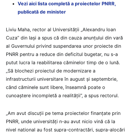
Vezi aici lista completă a proiectelor PNRR,
publicată de minister
Liviu Maha, rector al Universității „Alexandru Ioan
Cuza” din Iași a spus că din cauza anunțului din vară
al Guvernului privind suspendarea unor proiecte din
PNRR pentru a reduce din deficitul bugetar, nu s-a
putut lucra la reabilitarea căminelor timp de o lună.
„Să blochezi proiectul de modernizare a
infrastructurii universitare în august și septembrie,
când căminele sunt libere, înseamnă poate o
cunoaștere incompletă a realității”, a spus rectorul.
„Am avut discuții pe tema proiectelor finanțate prin
PNRR, unde universități n-au avut nicio vină că la
nivel național au fost supra-contractări, supra-alocări