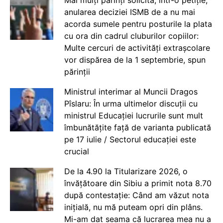
anularea deciziei ISMB de a nu mai
acorda sumele pentru posturile la plata
cu ora din cadrul cluburilor copiilor:
Multe cercuri de activități extrașcolare
vor dispărea de la 1 septembrie, spun
părinții
Ministrul interimar al Muncii Dragos
Pîslaru: În urma ultimelor discuții cu
ministrul Educației lucrurile sunt mult
îmbunătățite față de varianta publicată
pe 17 iulie / Sectorul educației este
crucial
De la 4.90 la Titularizare 2026, o
învățătoare din Sibiu a primit nota 8.70
după contestație: Când am văzut nota
inițială, nu mă puteam opri din plâns.
Mi-am dat seama că lucrarea mea nu a