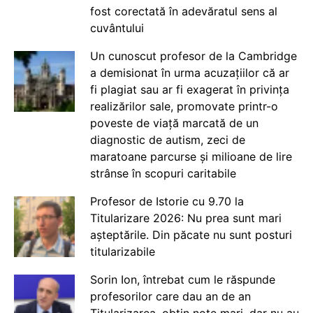
fost corectată în adevăratul sens al
cuvântului
Un cunoscut profesor de la Cambridge
a demisionat în urma acuzațiilor că ar
fi plagiat sau ar fi exagerat în privința
realizărilor sale, promovate printr-o
poveste de viață marcată de un
diagnostic de autism, zeci de
maratoane parcurse și milioane de lire
strânse în scopuri caritabile
Profesor de Istorie cu 9.70 la
Titularizare 2026: Nu prea sunt mari
așteptările. Din păcate nu sunt posturi
titularizabile
Sorin Ion, întrebat cum le răspunde
profesorilor care dau an de an
Titularizarea, obțin note mari, dar nu au