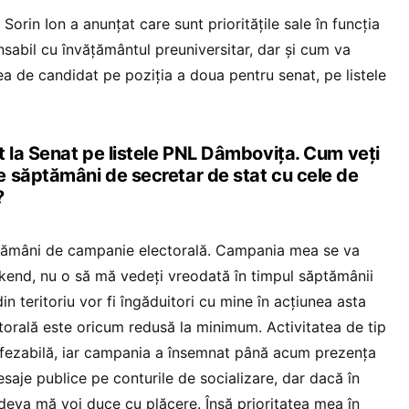
orin Ion a anunțat care sunt prioritățile sale în funcția
sabil cu învățământul preuniversitar, dar și cum va
a de candidat pe poziția a doua pentru senat, pe listele
t la Senat pe listele PNL Dâmbovița. Cum veți
 săptămâni de secretar de stat cu cele de
?
tămâni de campanie electorală. Campania mea se va
kend, nu o să mă vedeți vreodată în timpul săptămânii
in teritoriu vor fi îngăduitori cu mine în acțiunea asta
ectorală este oricum redusă la minimum. Activitatea de tip
 fezabilă, iar campania a însemnat până acum prezența
esaje publice pe conturile de socializare, dar dacă în
deva mă voi duce cu plăcere. Însă prioritatea mea în