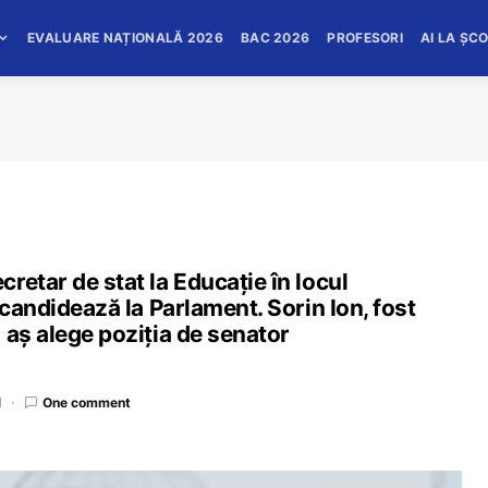
EVALUARE NAȚIONALĂ 2026
BAC 2026
PROFESORI
AI LA ȘC
retar de stat la Educație în locul
 candidează la Parlament. Sorin Ion, fost
 aș alege poziția de senator
d
One comment