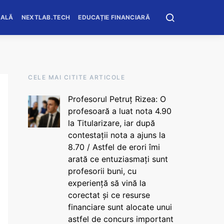
OALĂ
NEXTLAB.TECH
EDUCAȚIE FINANCIARĂ
CELE MAI CITITE ARTICOLE
Profesorul Petruț Rizea: O
profesoară a luat nota 4.90
la Titularizare, iar după
contestații nota a ajuns la
8.70 / Astfel de erori îmi
arată ce entuziasmați sunt
profesorii buni, cu
experiență să vină la
corectat și ce resurse
financiare sunt alocate unui
astfel de concurs important