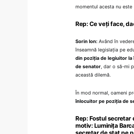
momentul acesta nu este 
Rep: Ce veți face, dac
Sorin Ion:
Având în vedere
înseamnă legislația pe ed
din poziția de legiuitor l
de senator
, dar o să-mi 
această dilemă.
În mod normal, oameni pre
înlocuitor pe poziția de s
Rep: Fostul secretar 
motiv: Luminița Barcar
secretar de stat pe p