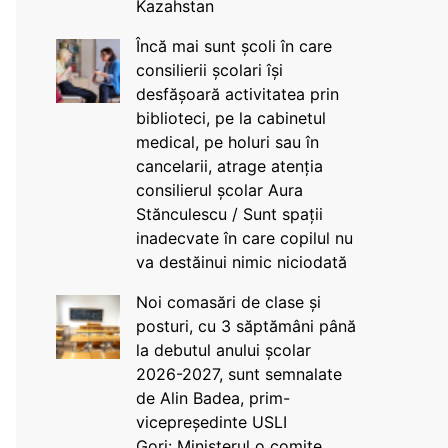
Kazahstan
Încă mai sunt școli în care
consilierii școlari își
desfășoară activitatea prin
biblioteci, pe la cabinetul
medical, pe holuri sau în
cancelarii, atrage atenția
consilierul școlar Aura
Stănculescu / Sunt spații
inadecvate în care copilul nu
va destăinui nimic niciodată
Noi comasări de clase și
posturi, cu 3 săptămâni până
la debutul anului școlar
2026-2027, sunt semnalate
de Alin Badea, prim-
vicepreședinte USLI
Gorj: Ministerul o comite