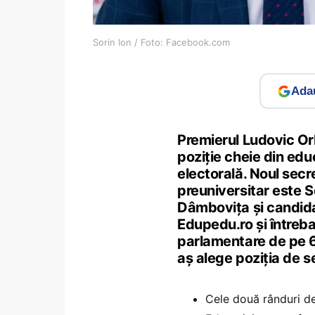
Sorin Ion / Foto: Facebook.com
Adau
Premierul Ludovic Or
poziție cheie din edu
electorală. Noul secr
preuniversitar este S
Dâmbovița și candida
Edupedu.ro și întreba
parlamentare de pe 6
aș alege poziția de s
Cele două rânduri de