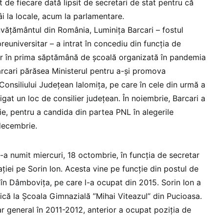
t de fiecare dată lipsit de secretari de stat pentru că
âi la locale, acum la parlamentare.
nvățământul din România, Luminița Barcari – fostul
reuniversitar – a intrat în concediu din funcția de
ar în prima săptămână de școală organizată în pandemia
rcari părăsea Ministerul pentru a-și promova
Consiliului Județean Ialomița, pe care în cele din urmă a
igat un loc de consilier județean. În noiembrie, Barcari a
ie, pentru a candida din partea PNL în alegerile
decembrie.
-a numit miercuri, 18 octombrie, în funcția de secretar
ației pe Sorin Ion. Acesta vine pe funcție din postul de
 în Dâmbovița, pe care l-a ocupat din 2015. Sorin Ion a
că la Școala Gimnazială ”Mihai Viteazul” din Pucioasa.
r general în 2011-2012, anterior a ocupat poziția de