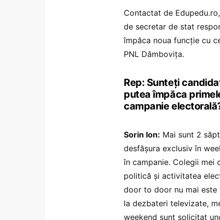
Contactat de Edupedu.ro, S
de secretar de stat respon
împăca noua funcție cu ce
PNL Dâmbovița.
Rep: Sunteți candida
putea împăca primele
campanie electorală
Sorin Ion:
Mai sunt 2 săp
desfășura exclusiv în wee
în campanie. Colegii mei d
politică și activitatea el
door to door nu mai este
la dezbateri televizate, m
weekend sunt solicitat un