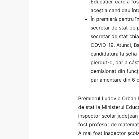
Educației, care a fos
aceștia candidau înt
În premieră pentru î
secretar de stat pe p
secretar de stat chi
COVID-19. Atunci, Ba
candidatura la șefia 
pierdut-o, dar a câșt
demisionat din funcț
parlamentare din 6 
Premierul Ludovic Orban l
de stat la Ministerul Educ
inspector școlar județean
fost profesor de matemati
A mai fost inspector școla