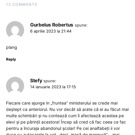
12 COMMENTS
Gurbelus Robertus
spune:
6 aprilie 2023 la 21:44
plang
Reply
Stefy
spune:
14 ianuarie 2023 la 17:15
Fiecare care ajunge in „fruntea” ministerului se crede mai
deștept ca anteriorul. Nu vor decât să arate că ei au făcut mai
multe schimbări și nu contează cum îi afectează acestea pe
elevi și pe părinții acestora! Încep să cred că fac ceea ce fac
pentru a încuraja abandonul școlar! Pe cei analfabeți ii vor
duce cu autocarele la vot…deci „masă de manevră” …mai