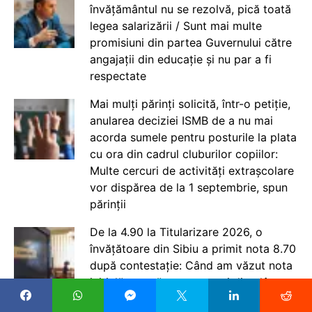
învățământul nu se rezolvă, pică toată
legea salarizării / Sunt mai multe
promisiuni din partea Guvernului către
angajații din educație și nu par a fi
respectate
Mai mulți părinți solicită, într-o petiție,
anularea deciziei ISMB de a nu mai
acorda sumele pentru posturile la plata
cu ora din cadrul cluburilor copiilor:
Multe cercuri de activități extrașcolare
vor dispărea de la 1 septembrie, spun
părinții
De la 4.90 la Titularizare 2026, o
învățătoare din Sibiu a primit nota 8.70
după contestație: Când am văzut nota
inițială, nu mă puteam opri din plâns.
Mi-am dat seama că lucrarea mea nu a