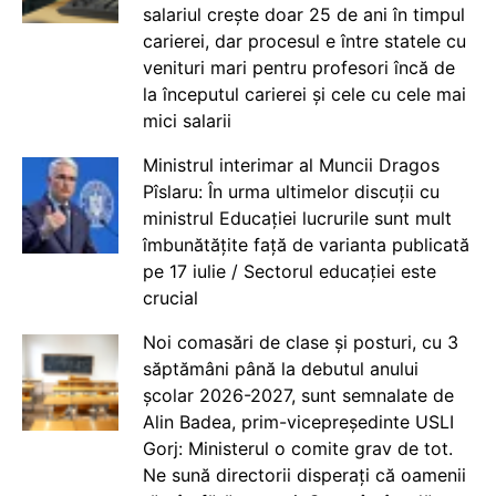
salariul crește doar 25 de ani în timpul
carierei, dar procesul e între statele cu
venituri mari pentru profesori încă de
la începutul carierei și cele cu cele mai
mici salarii
Ministrul interimar al Muncii Dragos
Pîslaru: În urma ultimelor discuții cu
ministrul Educației lucrurile sunt mult
îmbunătățite față de varianta publicată
pe 17 iulie / Sectorul educației este
crucial
Noi comasări de clase și posturi, cu 3
săptămâni până la debutul anului
școlar 2026-2027, sunt semnalate de
Alin Badea, prim-vicepreședinte USLI
Gorj: Ministerul o comite grav de tot.
Ne sună directorii disperați că oamenii