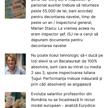
personal auxiliar trebuie să returneze
peste 55.000 de lei, bani acordați
pentru decontarea navetei, timp de
peste un an / Inspectorul general,
Marian Staicu: La vremea aceea nu
eram inspector șef. ISJ ne-a cerut să
depunem documente pentru
decontarea navetei
Nu poate liceul tehnologic să-i ducă pe
toți elevii la un Bacalaureat de 100%
absolvire, sunt care au intrat cu media
2 sau 3, spune inspectoarea Iuliana
Țugui: Performanța trebuie măsurată și
prin câți absolvenți se angajează
Evoluția salariilor profesorilor din
România nu se încadrează în niciun
model european - analiză Eurydice: