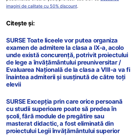
imagini de calitate cu 50% discount
.
Citește și:
SURSE Toate liceele vor putea organiza
examen de admitere la clasa a IX-a, acolo
unde există concurență, potrivit proiectului
de lege a învățământului preuniversitar /
Evaluarea Națională de la clasa a VIII-a va fi
înaintea admiterii și susținută de către toți
elevii
SURSE Excepția prin care orice persoană
cu studii superioare poate să predea în
școli, fără module de pregătire sau
masterat didactic, a fost eliminată din
proiectului Legii învățământului superior