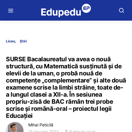
Liceu
Știri
SURSE Bacalaureatul va avea o nouă
structură, cu Matematică susținută și de
elevii de la uman, o probă nouă de
competențe „complementare” și alte două
examene scrise la limbi străine, toate de-
a lungul clasei a XII-a. În sesiunea
propriu-zisă de BAC rămân trei probe
scrise și română-oral – proiectul legii
Educației
Mihai Peticilă
13 ianuarie 2023
6 minute read