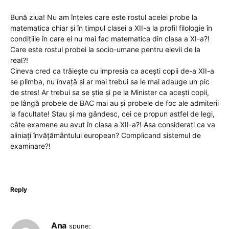
Bună ziua! Nu am înțeles care este rostul acelei probe la
matematica chiar și în timpul clasei a XII-a la profil filologie în
condițiile în care ei nu mai fac matematica din clasa a XI-a?!
Care este rostul probei la socio-umane pentru elevii de la
real?!
Cineva cred ca trăiește cu impresia ca acești copii de-a XII-a
se plimba, nu învață și ar mai trebui sa le mai adauge un pic
de stres! Ar trebui sa se știe și pe la Minister ca acești copii,
pe lângă probele de BAC mai au și probele de foc ale admiterii
la facultate! Stau și ma gândesc, cei ce propun astfel de legi,
câte examene au avut în clasa a XII-a?! Asa considerați ca va
aliniați învățământului european? Complicand sistemul de
examinare?!
Reply
Ana
spune: