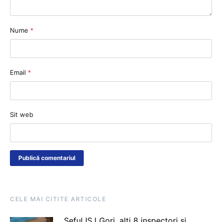
Nume
*
Email
*
Sit web
CELE MAI CITITE ARTICOLE
Șeful ISJ Gorj, alți 8 inspectori și