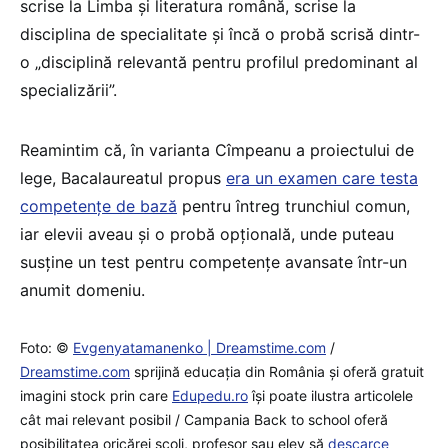
scrise la Limba și literatura română, scrise la
disciplina de specialitate și încă o probă scrisă dintr-
o „disciplină relevantă pentru profilul predominant al
specializării”.
Reamintim că, în varianta Cîmpeanu a proiectului de
lege, Bacalaureatul propus
era un examen care testa
competențe de bază
pentru întreg trunchiul comun,
iar elevii aveau și o probă opțională, unde puteau
susține un test pentru competențe avansate într-un
anumit domeniu.
Foto: ©
Evgenyatamanenko | Dreamstime.com
/
Dreamstime.com
sprijină educaţia din România şi oferă gratuit
imagini stock prin care
Edupedu.ro
îşi poate ilustra articolele
cât mai relevant posibil / Campania Back to school oferă
posibilitatea oricărei școli, profesor sau elev să
descarce