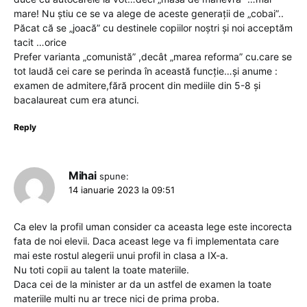
mare! Nu știu ce se va alege de aceste generații de „cobai”..
Păcat că se „joacă” cu destinele copiilor noștri și noi acceptăm
tacit …orice
Prefer varianta „comunistă” ,decât „marea reforma” cu.care se
tot laudă cei care se perinda în această funcție…și anume :
examen de admitere,fără procent din mediile din 5-8 și
bacalaureat cum era atunci.
Reply
Mihai
spune:
14 ianuarie 2023 la 09:51
Ca elev la profil uman consider ca aceasta lege este incorecta
fata de noi elevii. Daca aceast lege va fi implementata care
mai este rostul alegerii unui profil in clasa a IX-a.
Nu toti copii au talent la toate materiile.
Daca cei de la minister ar da un astfel de examen la toate
materiile multi nu ar trece nici de prima proba.