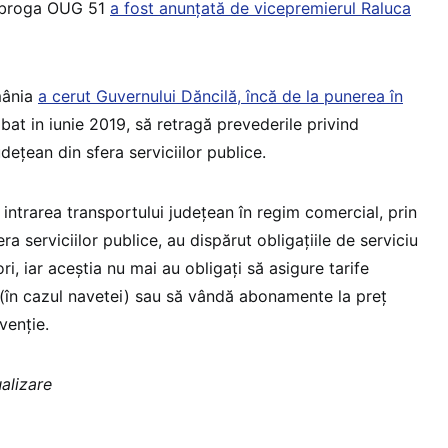
 abroga OUG 51
a fost anunțată de vicepremierul Raluca
mânia
a cerut Guvernului Dăncilă, încă de la punerea în
at in iunie 2019, să retragă prevederile privind
dețean din sfera serviciilor publice.
u intrarea transportului județean în regim comercial, prin
ra serviciilor publice, au dispărut obligațiile de serviciu
i, iar aceștia nu mai au obligați să asigure tarife
i (în cazul navetei) sau să vândă abonamente la preț
venție.
ualizare