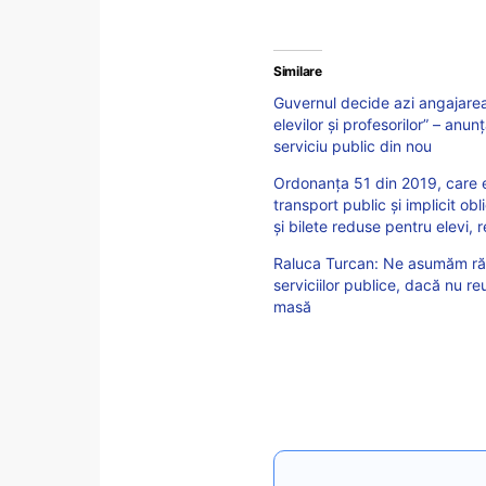
Similare
Guvernul decide azi angajare
elevilor și profesorilor” – an
serviciu public din nou
Ordonanţa 51 din 2019, care el
transport public şi implicit o
şi bilete reduse pentru elevi,
Raluca Turcan: Ne asumăm răsp
serviciilor publice, dacă nu
masă