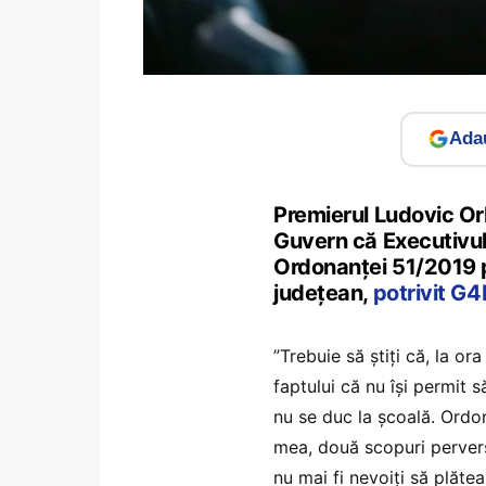
Adau
Premierul Ludovic Orb
Guvern că Executivul
Ordonanței 51/2019 p
județean,
potrivit G
”Trebuie să știți că, la ora
faptului că nu își permit s
nu se duc la școală. Ordo
mea, două scopuri pervers
nu mai fi nevoiţi să plăte