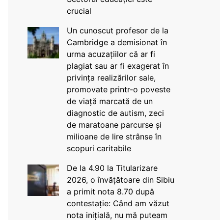
crucial
Un cunoscut profesor de la
Cambridge a demisionat în
urma acuzațiilor că ar fi
plagiat sau ar fi exagerat în
privința realizărilor sale,
promovate printr-o poveste
de viață marcată de un
diagnostic de autism, zeci
de maratoane parcurse și
milioane de lire strânse în
scopuri caritabile
De la 4.90 la Titularizare
2026, o învățătoare din Sibiu
a primit nota 8.70 după
contestație: Când am văzut
nota inițială, nu mă puteam