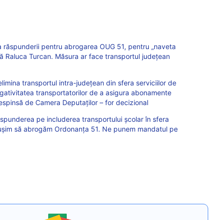
a răspunderii pentru abrogarea OUG 51, pentru „naveta
unță Raluca Turcan. Măsura ar face transportul județean
imina transportul intra-judeţean din sfera serviciilor de
bligativitatea transportatorilor de a asigura abonamente
 respinsă de Camera Deputaţilor – for decizional
underea pe includerea transportului școlar în sfera
 reușim să abrogăm Ordonanța 51. Ne punem mandatul pe