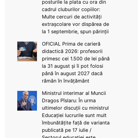
posturile la plata cu ora din
cadrul cluburilor copiilor:
Multe cercuri de activități
extrașcolare vor dispărea de
la 1 septembrie, spun părinții
OFICIAL Prima de carieră
didactică 2026: profesorii
primesc cei 1.500 de lei până
la 31 august și îi pot folosi
până în august 2027 dacă
rămân în învățământ
Ministrul interimar al Muncii
Dragos Pîslaru: În urma
ultimelor discuții cu ministrul
Educației lucrurile sunt mult
îmbunătățite față de varianta
publicată pe 17 iulie /
Sectorul educației este