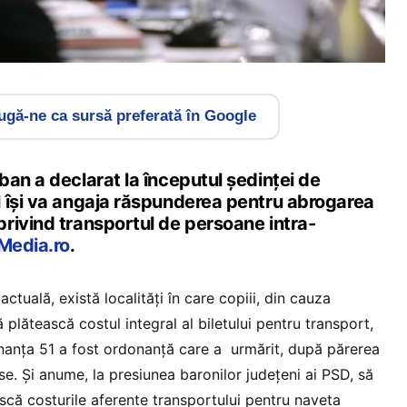
gă-ne ca sursă preferată în Google
an a declarat la începutul ședinței de
 își va angaja răspunderea pentru abrogarea
rivind transportul de persoane intra-
4Media.ro
.
 actuală, există localități în care copiii, din cauza
ă plătească costul integral al biletului pentru transport,
nanța 51 a fost ordonanță care a urmărit, după părerea
e. Și anume, la presiunea baronilor județeni ai PSD, să
ască costurile aferente transportului pentru naveta