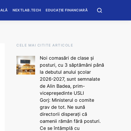
OALĂ
NEXTLAB.TECH
EDUCAȚIE FINANCIARĂ
CELE MAI CITITE ARTICOLE
Noi comasări de clase și
posturi, cu 3 săptămâni până
la debutul anului școlar
2026-2027, sunt semnalate
de Alin Badea, prim-
vicepreședinte USLI
Gorj: Ministerul o comite
grav de tot. Ne sună
directorii disperați că
oamenii rămân fără posturi.
Ce se întâmplă cu