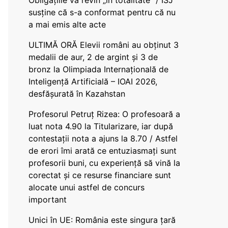
Obligațiile vă revin „în totalitate” / ISJ
susține că s-a conformat pentru că nu
a mai emis alte acte
ULTIMĂ ORĂ Elevii români au obținut 3
medalii de aur, 2 de argint și 3 de
bronz la Olimpiada Internațională de
Inteligență Artificială – IOAI 2026,
desfășurată în Kazahstan
Profesorul Petruț Rizea: O profesoară a
luat nota 4.90 la Titularizare, iar după
contestații nota a ajuns la 8.70 / Astfel
de erori îmi arată ce entuziasmați sunt
profesorii buni, cu experiență să vină la
corectat și ce resurse financiare sunt
alocate unui astfel de concurs
important
Unici în UE: România este singura țară