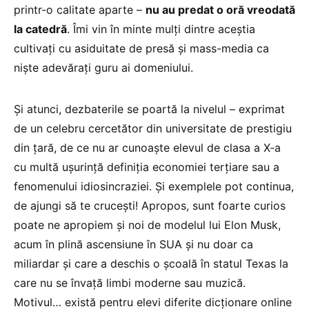
printr-o calitate aparte –
nu au predat o oră vreodată
la catedră
. Îmi vin în minte mulți dintre aceștia
cultivați cu asiduitate de presă și mass-media ca
niște adevărați guru ai domeniului.
Și atunci, dezbaterile se poartă la nivelul – exprimat
de un celebru cercetător din universitate de prestigiu
din țară, de ce nu ar cunoaște elevul de clasa a X-a
cu multă ușurință definiția economiei terțiare sau a
fenomenului idiosincraziei. Și exemplele pot continua,
de ajungi să te crucești! Apropos, sunt foarte curios
poate ne apropiem și noi de modelul lui Elon Musk,
acum în plină ascensiune în SUA și nu doar ca
miliardar și care a deschis o școală în statul Texas la
care nu se învață limbi moderne sau muzică.
Motivul… există pentru elevi diferite dicționare online