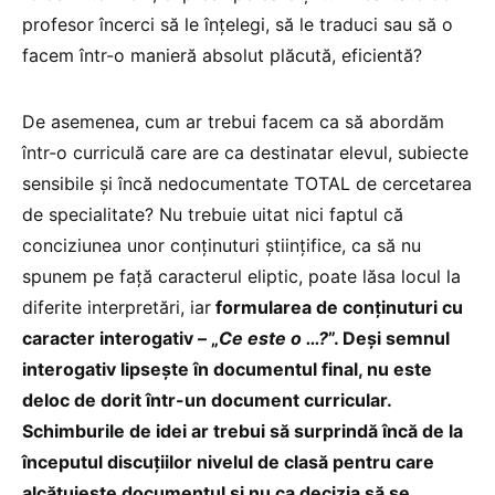
profesor încerci să le înțelegi, să le traduci sau să o
facem într-o manieră absolut plăcută, eficientă?
De asemenea, cum ar trebui facem ca să abordăm
într-o curriculă care are ca destinatar elevul, subiecte
sensibile și încă nedocumentate TOTAL de cercetarea
de specialitate? Nu trebuie uitat nici faptul că
conciziunea unor conținuturi științifice, ca să nu
spunem pe față caracterul eliptic, poate lăsa locul la
diferite interpretări, iar
formularea de conținuturi cu
caracter interogativ – „
Ce este o …?
”. Deși semnul
interogativ lipsește în documentul final, nu este
deloc de dorit într-un document curricular.
Schimburile de idei ar trebui să surprindă încă de la
începutul discuțiilor nivelul de clasă pentru care
alcătuiește documentul și nu ca decizia să se