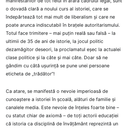
manifestărilor de tot felul în afara cadrului legal, sunt
o dovadă clară a noului curs al istoriei, care se
îndepărtează tot mai mult de liberalism și care ne
poate arunca indiscutabil în brațele autoritarismului.
Totul face trimitere – mai puțin reală sau falsă – la
ultimii de 35 de ani de istorie, la jocul politic
dezamăgitor deseori, la proclamatul eșec la actualei
clase politice și la câte și mai câte. Doar să ne
gândim cu câtă ușurință se pune unei persoane
eticheta de „trădător”!
Ca atare, se manifestă o nevoie imperioasă de
cunoaștere a istoriei în școală, alături de familie și
canalele media. Este nevoie de înțeles foarte bine –
cu statut chiar de axiomă – de toți actorii educației
că istoria ca disciplină de învățământ reprezintă un