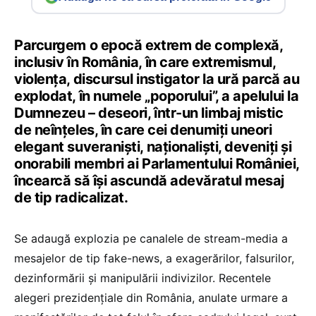
Parcurgem o epocă extrem de complexă,
inclusiv în România, în care extremismul,
violența, discursul instigator la ură parcă au
explodat, în numele „poporului”, a apelului la
Dumnezeu – deseori, într-un limbaj mistic
de neînțeles, în care cei denumiți uneori
elegant suveraniști, naționaliști, deveniți și
onorabili membri ai Parlamentului României,
încearcă să își ascundă adevăratul mesaj
de tip radicalizat.
Se adaugă explozia pe canalele de stream-media a
mesajelor de tip fake-news, a exagerărilor, falsurilor,
dezinformării și manipulării indivizilor. Recentele
alegeri prezidențiale din România, anulate urmare a