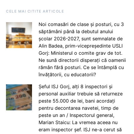
CELE MAI CITITE ARTICOLE
Noi comasări de clase și posturi, cu 3
săptămâni până la debutul anului
școlar 2026-2027, sunt semnalate de
Alin Badea, prim-vicepreședinte USLI
Gorj: Ministerul o comite grav de tot.
Ne sună directorii disperați că oamenii
rămân fără posturi. Ce se întâmplă cu
învățătorii, cu educatorii?
Șeful ISJ Gorj, alți 8 inspectori și
personal auxiliar trebuie să returneze
peste 55.000 de lei, bani acordați
pentru decontarea navetei, timp de
peste un an / Inspectorul general,
Marian Staicu: La vremea aceea nu
eram inspector șef. ISJ ne-a cerut să