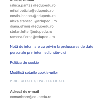
raluca.pantazi@edupedu.ro
mihai.peticila@edupedu.ro
costin.ionescu@edupedu.ro
alexa.stanescu@edupedu.ro
diana.ghimisi@edupedu.ro
stefan.lefter@edupedu.ro
ramona.florea@edupedu.ro
Notă de informare cu privire la prelucrarea de date
personale prin intermediul site-ului
Politica de cookie
Modifică setarile cookie-urilor
PUBLICITATE ȘI PARTENERIATE
Adresă de e-mail
comunicare@edupedu.ro