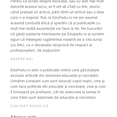
Pentru că scrieți despre educație, sau cu atât mai mult
datorită acestui lucru, ar fi util să citați cu link, atunci
când preluați un articol, părți dintr-un articol sau o idee
care v-a inspirat. Noi, la EduPedu.ro ne-am asumat
această conduită etică și sperăm că și publicațiile cu
mult mai multă experiență vor face la fel. Ne bucurăm
că găsiți subiecte interesante pe Edupedu.ro și suntem
siguri că înțelegeți rugămintea noastră de a cita sursa
(cu link), ca o declarație reciprocă de respect și
profesionalism. Vă mulțumim!
DESPRE NOI
EduPedu.ro este o publicație online care găzduiește
exclusiv articole din domeniul educației și cercetării.
Urmărim constant cum sunt educați copiii noștri, cine și
cum face politicile din educație și cercetare, cine și cum
îi formează pe profesori, cât de adecvate la lumea în
care trăim sunt sistemele de educație și cercetare.
CONTACT REDACȚIE
Adrese e-mail