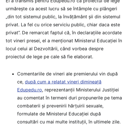
El a transmis pentru Edupedu.ro că proiectul de lege
urmărește ca acest lucru să se întâmple cu plângeri
„din tot sistemul public, la învățământ șii din sistemul
privat. La fel cu orice serviciu public, chiar daca este
privat”. De remarcat faptul că, în declarațiile acordate
tot vineri presei, el a menționat Ministerul Educației în
locul celui al Dezvoltării, când vorbea despre
proiectul de lege pe cale să fie elaborat.
Comentariile de vineri ale premierului vin după
ce,
după cum a relatat vineri dimineață
Edupedu.ro
, reprezentanții Ministerului Justiției
au comentat în termeni duri propunerile pe tema
combaterii și prevenirii hărțuirii sexuale,
formulate de Ministerul Educației după
consultări cu mai multe instituții, în ultimele zile.