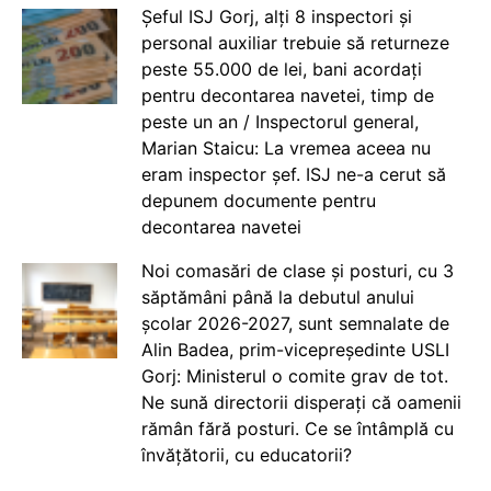
Șeful ISJ Gorj, alți 8 inspectori și
personal auxiliar trebuie să returneze
peste 55.000 de lei, bani acordați
pentru decontarea navetei, timp de
peste un an / Inspectorul general,
Marian Staicu: La vremea aceea nu
eram inspector șef. ISJ ne-a cerut să
depunem documente pentru
decontarea navetei
Noi comasări de clase și posturi, cu 3
săptămâni până la debutul anului
școlar 2026-2027, sunt semnalate de
Alin Badea, prim-vicepreședinte USLI
Gorj: Ministerul o comite grav de tot.
Ne sună directorii disperați că oamenii
rămân fără posturi. Ce se întâmplă cu
învățătorii, cu educatorii?