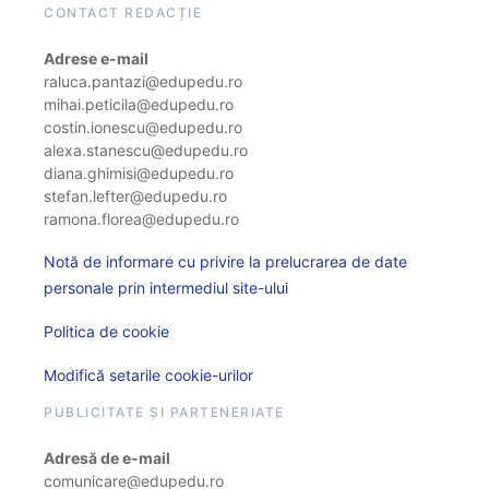
CONTACT REDACȚIE
Adrese e-mail
raluca.pantazi@edupedu.ro
mihai.peticila@edupedu.ro
costin.ionescu@edupedu.ro
alexa.stanescu@edupedu.ro
diana.ghimisi@edupedu.ro
stefan.lefter@edupedu.ro
ramona.florea@edupedu.ro
Notă de informare cu privire la prelucrarea de date
personale prin intermediul site-ului
Politica de cookie
Modifică setarile cookie-urilor
PUBLICITATE ȘI PARTENERIATE
Adresă de e-mail
comunicare@edupedu.ro