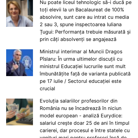
Nu poate liceul tehnologic să-i ducă pe
toți elevii la un Bacalaureat de 100%
absolvire, sunt care au intrat cu media
2 sau 3, spune inspectoarea Iuliana
Țugui: Performanța trebuie măsurată și
prin câți absolvenți se angajează
Ministrul interimar al Muncii Dragos
Pîslaru: În urma ultimelor discuții cu
ministrul Educației lucrurile sunt mult
îmbunătățite față de varianta publicată
pe 17 iulie / Sectorul educației este
crucial
Evoluția salariilor profesorilor din
România nu se încadrează în niciun
model european - analiză Eurydice:
salariul crește doar 25 de ani în timpul
carierei, dar procesul e între statele cu
venituri mari pentru profesori încă de