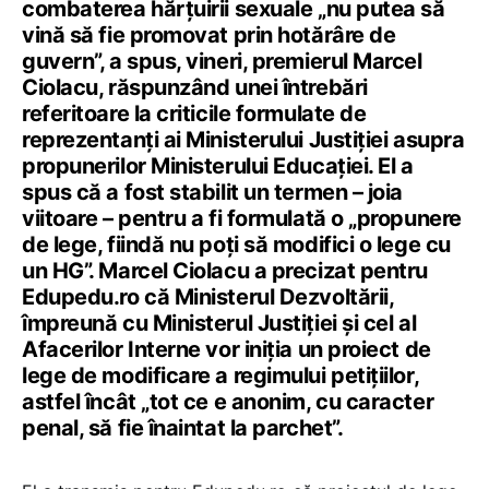
combaterea hărțuirii sexuale „nu putea să
vină să fie promovat prin hotărâre de
guvern”, a spus, vineri, premierul Marcel
Ciolacu, răspunzând unei întrebări
referitoare la criticile formulate de
reprezentanți ai Ministerului Justiției asupra
propunerilor Ministerului Educației. El a
spus că a fost stabilit un termen – joia
viitoare – pentru a fi formulată o „propunere
de lege, fiindă nu poți să modifici o lege cu
un HG”. Marcel Ciolacu a precizat pentru
Edupedu.ro că Ministerul Dezvoltării,
împreună cu Ministerul Justiției și cel al
Afacerilor Interne vor iniția un proiect de
lege de modificare a regimului petițiilor,
astfel încât „tot ce e anonim, cu caracter
penal, să fie înaintat la parchet”.