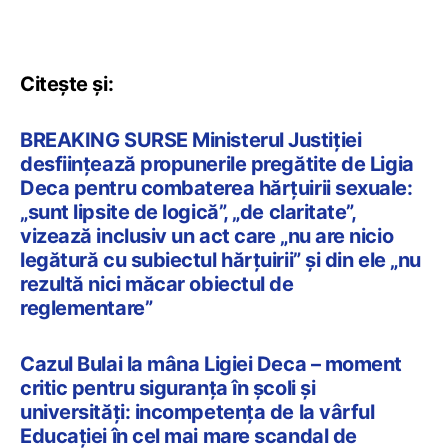
Citește și:
BREAKING SURSE Ministerul Justiției
desființează propunerile pregătite de Ligia
Deca pentru combaterea hărțuirii sexuale:
„sunt lipsite de logică”, „de claritate”,
vizează inclusiv un act care „nu are nicio
legătură cu subiectul hărțuirii” și din ele „nu
rezultă nici măcar obiectul de
reglementare”
Cazul Bulai la mâna Ligiei Deca – moment
critic pentru siguranța în școli și
universități: incompetența de la vârful
Educației în cel mai mare scandal de