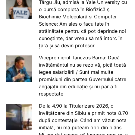
Târgu Jiu, admisă la Yale University cu
o bursă completă în Biofizică și
Biochimie Moleculară și Computer
Science: Am ales o facultate în
străinătate pentru că pot deprinde noi
cunoștințe, dar vreau să mă întorc în
țară și să devin profesor
Vicepremierul Tanczos Barna: Dacă
învățământul nu se rezolvă, pică toată
legea salarizării / Sunt mai multe
promisiuni din partea Guvernului către
angajații din educație și nu par a fi
respectate
De la 4.90 la Titularizare 2026, o
învățătoare din Sibiu a primit nota 8.70
după contestație: Când am văzut nota
inițială, nu mă puteam opri din plâns.
Mi-am dat seama că lucrarea mea nu a