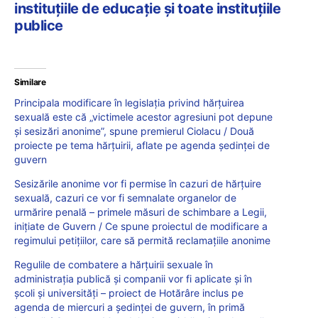
instituțiile de educație și toate instituțiile
publice
Similare
Principala modificare în legislația privind hărțuirea
sexuală este că „victimele acestor agresiuni pot depune
și sesizări anonime”, spune premierul Ciolacu / Două
proiecte pe tema hărțuirii, aflate pe agenda ședinței de
guvern
Sesizările anonime vor fi permise în cazuri de hărțuire
sexuală, cazuri ce vor fi semnalate organelor de
urmărire penală – primele măsuri de schimbare a Legii,
inițiate de Guvern / Ce spune proiectul de modificare a
regimului petițiilor, care să permită reclamațiile anonime
Regulile de combatere a hărțuirii sexuale în
administrația publică și companii vor fi aplicate și în
școli și universități – proiect de Hotărâre inclus pe
agenda de miercuri a ședinței de guvern, în primă