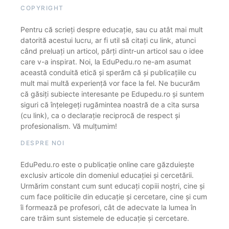
COPYRIGHT
Pentru că scrieți despre educație, sau cu atât mai mult
datorită acestui lucru, ar fi util să citați cu link, atunci
când preluați un articol, părți dintr-un articol sau o idee
care v-a inspirat. Noi, la EduPedu.ro ne-am asumat
această conduită etică și sperăm că și publicațiile cu
mult mai multă experiență vor face la fel. Ne bucurăm
că găsiți subiecte interesante pe Edupedu.ro și suntem
siguri că înțelegeți rugămintea noastră de a cita sursa
(cu link), ca o declarație reciprocă de respect și
profesionalism. Vă mulțumim!
DESPRE NOI
EduPedu.ro este o publicație online care găzduiește
exclusiv articole din domeniul educației și cercetării.
Urmărim constant cum sunt educați copiii noștri, cine și
cum face politicile din educație și cercetare, cine și cum
îi formează pe profesori, cât de adecvate la lumea în
care trăim sunt sistemele de educație și cercetare.