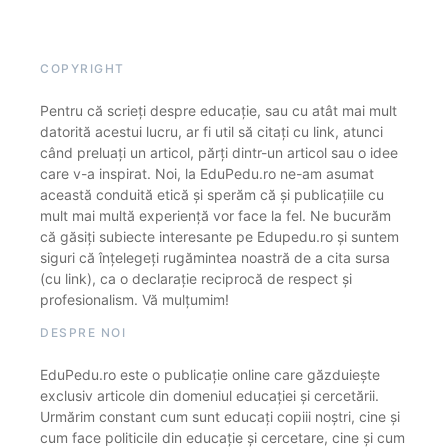
COPYRIGHT
Pentru că scrieți despre educație, sau cu atât mai mult
datorită acestui lucru, ar fi util să citați cu link, atunci
când preluați un articol, părți dintr-un articol sau o idee
care v-a inspirat. Noi, la EduPedu.ro ne-am asumat
această conduită etică și sperăm că și publicațiile cu
mult mai multă experiență vor face la fel. Ne bucurăm
că găsiți subiecte interesante pe Edupedu.ro și suntem
siguri că înțelegeți rugămintea noastră de a cita sursa
(cu link), ca o declarație reciprocă de respect și
profesionalism. Vă mulțumim!
DESPRE NOI
EduPedu.ro este o publicație online care găzduiește
exclusiv articole din domeniul educației și cercetării.
Urmărim constant cum sunt educați copiii noștri, cine și
cum face politicile din educație și cercetare, cine și cum