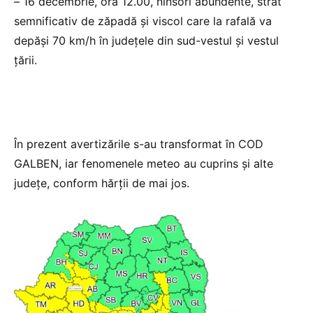
– 16 decembrie, ora 12.00, ninsori abundente, strat
semnificativ de zăpadă şi viscol care la rafală va
depăşi 70 km/h în județele din sud-vestul și vestul
țării.
În prezent avertizările s-au transformat în COD
GALBEN, iar fenomenele meteo au cuprins și alte
județe, conform hărții de mai jos.