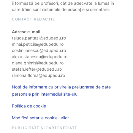
îi formează pe profesori, cât de adecvate la lumea în
care trăim sunt sistemele de educație și cercetare.
CONTACT REDACȚIE
Adrese e-mail
raluca.pantazi@edupedu.ro
mihai.peticila@edupedu.ro
costin.ionescu@edupedu.ro
alexa.stanescu@edupedu.ro
diana.ghimisi@edupedu.ro
stefan.lefter@edupedu.ro
ramona.florea@edupedu.ro
Notă de informare cu privire la prelucrarea de date
personale prin intermediul site-ului
Politica de cookie
Modifică setarile cookie-urilor
PUBLICITATE ȘI PARTENERIATE