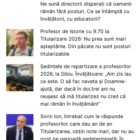
Ne sună directorii disperați că oamenii
rămân fără posturi. Ce se întâmplă cu
învățătorii, cu educatorii?
Profesor de Istorie cu 9.70 la
Titularizare 2026: Nu prea sunt mari
așteptările. Din păcate nu sunt posturi
titularizabile
Ședințele de repartizare a profesorilor
2026, la Sibiu. Învățătoare: „Am zis iau
ce este. O să fac naveta și Doamne-
ajută, dar dacă în doi,trei ani nu
reușesc să mă titularizez nu cred că
mai rămân în învățământ”
Sorin Ion, întrebat cum le răspunde
profesorilor care dau an de an
Titularizarea, obțin note mari, dar nu au
post pe perioadă nedeterminată: În