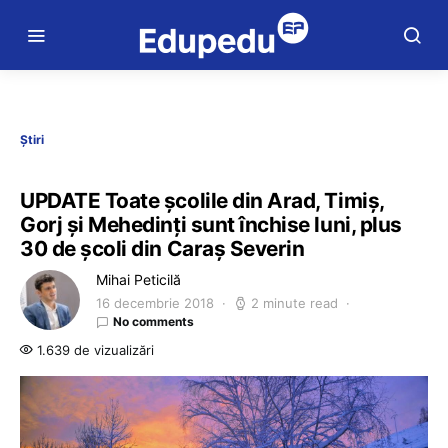
Știri
UPDATE Toate școlile din Arad, Timiș,
Gorj și Mehedinți sunt închise luni, plus
30 de școli din Caraș Severin
Mihai Peticilă
16 decembrie 2018
2 minute read
No comments
1.639 de vizualizări