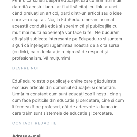
Pentru că scrieți despre educație, sau cu atât mai mult
datorită acestui lucru, ar fi util să citați cu link, atunci
când preluați un articol, părți dintr-un articol sau o idee
care v-a inspirat. Noi, la EduPedu.ro ne-am asumat
această conduită etică și sperăm că și publicațiile cu
mult mai multă experiență vor face la fel. Ne bucurăm
că găsiți subiecte interesante pe Edupedu.ro și suntem
siguri că înțelegeți rugămintea noastră de a cita sursa
(cu link), ca o declarație reciprocă de respect și
profesionalism. Vă mulțumim!
DESPRE NOI
EduPedu.ro este o publicație online care găzduiește
exclusiv articole din domeniul educației și cercetării.
Urmărim constant cum sunt educați copiii noștri, cine și
cum face politicile din educație și cercetare, cine și cum
îi formează pe profesori, cât de adecvate la lumea în
care trăim sunt sistemele de educație și cercetare.
CONTACT REDACȚIE
Adrese e-mail