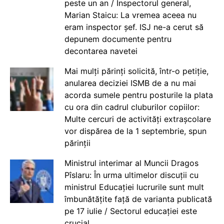
peste un an / Inspectorul general,
Marian Staicu: La vremea aceea nu
eram inspector șef. ISJ ne-a cerut să
depunem documente pentru
decontarea navetei
Mai mulți părinți solicită, într-o petiție,
anularea deciziei ISMB de a nu mai
acorda sumele pentru posturile la plata
cu ora din cadrul cluburilor copiilor:
Multe cercuri de activități extrașcolare
vor dispărea de la 1 septembrie, spun
părinții
Ministrul interimar al Muncii Dragos
Pîslaru: În urma ultimelor discuții cu
ministrul Educației lucrurile sunt mult
îmbunătățite față de varianta publicată
pe 17 iulie / Sectorul educației este
crucial