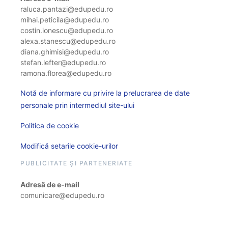
raluca.pantazi@edupedu.ro
mihai.peticila@edupedu.ro
costin.ionescu@edupedu.ro
alexa.stanescu@edupedu.ro
diana.ghimisi@edupedu.ro
stefan.lefter@edupedu.ro
ramona.florea@edupedu.ro
Notă de informare cu privire la prelucrarea de date
personale prin intermediul site-ului
Politica de cookie
Modifică setarile cookie-urilor
PUBLICITATE ȘI PARTENERIATE
Adresă de e-mail
comunicare@edupedu.ro