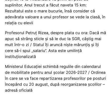
suplinitor. Anul trecut a făcut naveta 15 km:
Rezultatul este o mare bucurie, însă consider că
adevărata valoare a unui profesor se vede la clasă, în
relația cu elevii
Profesorul Petruț Rizea, despre plata cu ora: Dacă mă
apuc să strâng sticle și să le duc la SGR, câștig mai
mult într-o zi / Statul îți aruncă niște mărunțiș și îți
cere să-i spui „salariu”. Asta este umilință
instituționalizată
Ministerul Educației schimbă regulile din calendarul
de mobilitate pentru anul școlar 2026-2027 / Ordinea
în care se va face repartizarea profesorilor pe posturi
începând cu 20 august, după reorganizarea școlilor –
adresă oficială