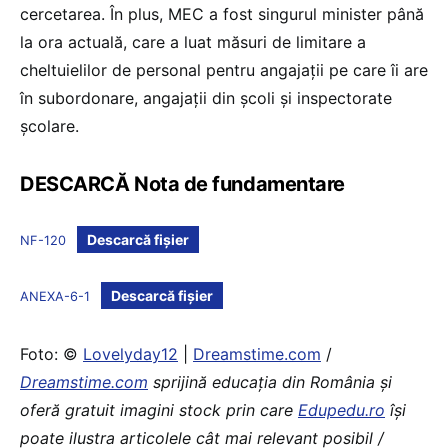
cercetarea. În plus, MEC a fost singurul minister până
la ora actuală, care a luat măsuri de limitare a
cheltuielilor de personal pentru angajații pe care îi are
în subordonare, angajații din școli și inspectorate
școlare.
DESCARCĂ Nota de fundamentare
Descarcă fișier
NF-120
Descarcă fișier
ANEXA-6-1
Foto: ©
Lovelyday12
|
Dreamstime.com
/
Dreamstime.com
sprijină educaţia din România şi
oferă gratuit imagini stock prin care
Edupedu.ro
îşi
poate ilustra articolele cât mai relevant posibil /