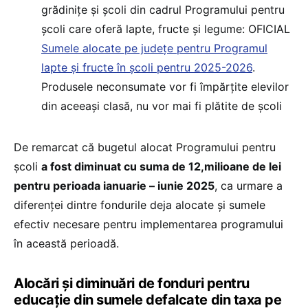
grădinițe și școli din cadrul Programului pentru
școli care oferă lapte, fructe și legume: OFICIAL
Sumele alocate pe județe pentru Programul
lapte și fructe în școli pentru 2025-2026
.
Produsele neconsumate vor fi împărțite elevilor
din aceeași clasă, nu vor mai fi plătite de școli
De remarcat că bugetul alocat Programului pentru
școli
a fost diminuat cu suma de 12,milioane de lei
pentru perioada ianuarie – iunie 2025
, ca urmare a
diferenței dintre fondurile deja alocate și sumele
efectiv necesare pentru implementarea programului
în această perioadă.
Alocări și diminuări de fonduri pentru
educație din sumele defalcate din taxa pe