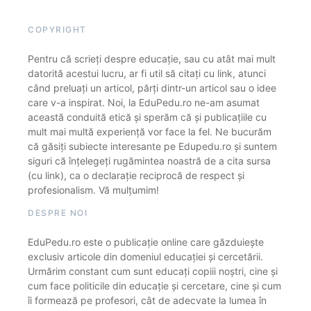
COPYRIGHT
Pentru că scrieți despre educație, sau cu atât mai mult
datorită acestui lucru, ar fi util să citați cu link, atunci
când preluați un articol, părți dintr-un articol sau o idee
care v-a inspirat. Noi, la EduPedu.ro ne-am asumat
această conduită etică și sperăm că și publicațiile cu
mult mai multă experiență vor face la fel. Ne bucurăm
că găsiți subiecte interesante pe Edupedu.ro și suntem
siguri că înțelegeți rugămintea noastră de a cita sursa
(cu link), ca o declarație reciprocă de respect și
profesionalism. Vă mulțumim!
DESPRE NOI
EduPedu.ro este o publicație online care găzduiește
exclusiv articole din domeniul educației și cercetării.
Urmărim constant cum sunt educați copiii noștri, cine și
cum face politicile din educație și cercetare, cine și cum
îi formează pe profesori, cât de adecvate la lumea în