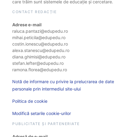
care trăim sunt sistemele de educație și cercetare.
CONTACT REDACȚIE
Adrese e-mail
raluca.pantazi@edupedu.ro
mihai.peticila@edupedu.ro
costin.ionescu@edupedu.ro
alexa.stanescu@edupedu.ro
diana.ghimisi@edupedu.ro
stefan.lefter@edupedu.ro
ramona.florea@edupedu.ro
Notă de informare cu privire la prelucrarea de date
personale prin intermediul site-ului
Politica de cookie
Modifică setarile cookie-urilor
PUBLICITATE ȘI PARTENERIATE
Adresă de e-mail