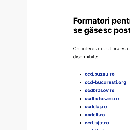
Formatori pent
se găsesc post
Cei interesați pot accesa s
disponibile:
ccd.buzau.ro
ccd-bucuresti.org
ccdbrasov.ro
ccdbotosani.ro
ccdcluj.ro
ccdolt.ro
ccd.isjtr.ro