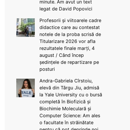
minute. Am avut un text
legat de David Popovici
Profesorii și viitoarele cadre
didactice care au contestat
notele de la proba scrisă de
Titularizare 2026 vor afla
rezultatele finale marți, 4
august / Când încep
ședințele de repartizare pe
posturi
Andra-Gabriela Cîrstoiu,
elevă din Târgu Jiu, admisă
la Yale University cu o bursă
completă în Biofizică și
Biochimie Moleculară și
Computer Science: Am ales
o facultate în străinătate
pentru că pot deprinde noi