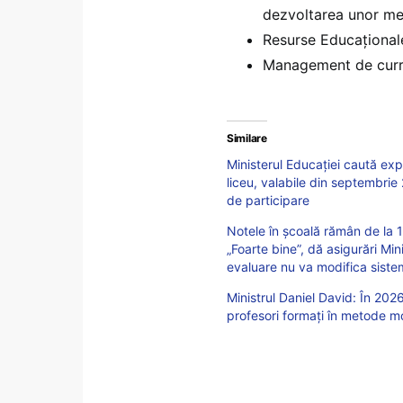
dezvoltarea unor med
Resurse Educaţionale
Management de curricu
Similare
Ministerul Educației caută ex
liceu, valabile din septembri
de participare
Notele în școală rămân de la 1 l
„Foarte bine”, dă asigurări Mi
evaluare nu va modifica siste
Ministrul Daniel David: În 202
profesori formați în metode 