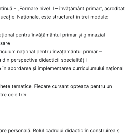
inuă – „Formare nivel II – învățământ primar”, acreditat
ducației Naționale, este structurat în trei module:
țional pentru învățământul primar și gimnazial –
esare
riculum naţional pentru învăţământul primar –
 din perspectiva didacticii specialităţii
 în abordarea și implementarea curriculumului naţional
chete tematice. Fiecare cursant optează pentru un
re cele trei:
are personală. Rolul cadrului didactic în construirea și