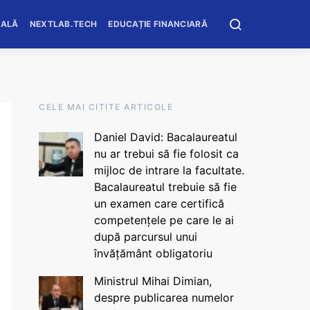
OALĂ
NEXTLAB.TECH
EDUCAȚIE FINANCIARĂ
CELE MAI CITITE ARTICOLE
Daniel David: Bacalaureatul
nu ar trebui să fie folosit ca
mijloc de intrare la facultate.
Bacalaureatul trebuie să fie
un examen care certifică
competențele pe care le ai
după parcursul unui
învățământ obligatoriu
Ministrul Mihai Dimian,
despre publicarea numelor