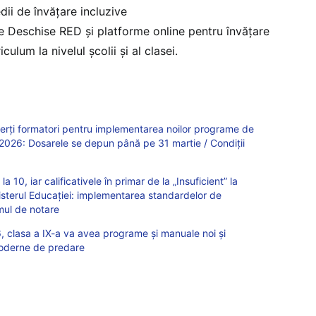
ii de învățare incluzive
 Deschise RED şi platforme online pentru învăţare
lum la nivelul școlii și al clasei.
perți formatori pentru implementarea noilor programe de
e 2026: Dosarele se depun până pe 31 martie / Condiții
a 10, iar calificativele în primar de la „Insuficient” la
nisterul Educației: implementarea standardelor de
mul de notare
6, clasa a IX-a va avea programe și manuale noi și
moderne de predare