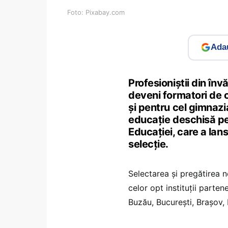
Foto: Pixabay.com
Adau
Profesioniștii din în
deveni formatori de c
și pentru cel gimnazia
educație deschisă pen
Educației, care a lans
selecție.
Selectarea și pregătirea no
celor opt instituții parte
Buzău, București, Brașov, 