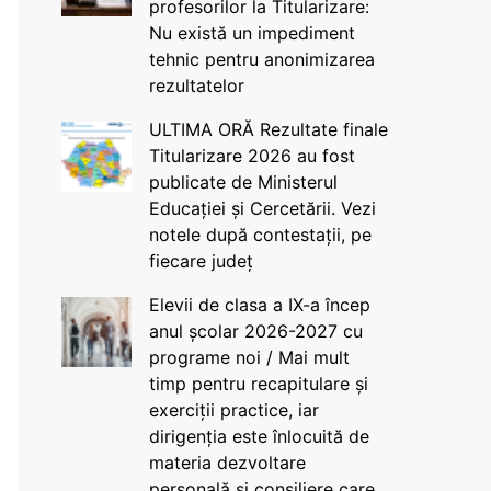
profesorilor la Titularizare:
Nu există un impediment
tehnic pentru anonimizarea
rezultatelor
ULTIMA ORĂ Rezultate finale
Titularizare 2026 au fost
publicate de Ministerul
Educației și Cercetării. Vezi
notele după contestații, pe
fiecare județ
Elevii de clasa a IX-a încep
anul școlar 2026-2027 cu
programe noi / Mai mult
timp pentru recapitulare și
exerciții practice, iar
dirigenția este înlocuită de
materia dezvoltare
personală și consiliere care