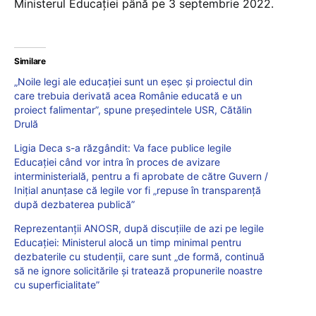
Ministerul Educației până pe 3 septembrie 2022.
Similare
„Noile legi ale educaţiei sunt un eşec şi proiectul din
care trebuia derivată acea Românie educată e un
proiect falimentar”, spune președintele USR, Cătălin
Drulă
Ligia Deca s-a răzgândit: Va face publice legile
Educației când vor intra în proces de avizare
interministerială, pentru a fi aprobate de către Guvern /
Inițial anunțase că legile vor fi „repuse în transparență
după dezbaterea publică”
Reprezentanții ANOSR, după discuțiile de azi pe legile
Educației: Ministerul alocă un timp minimal pentru
dezbaterile cu studenții, care sunt „de formă, continuă
să ne ignore solicitările și tratează propunerile noastre
cu superficialitate”