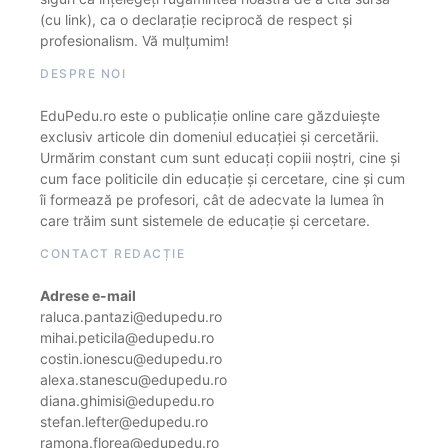
(cu link), ca o declarație reciprocă de respect și
profesionalism. Vă mulțumim!
DESPRE NOI
EduPedu.ro este o publicație online care găzduiește
exclusiv articole din domeniul educației și cercetării.
Urmărim constant cum sunt educați copiii noștri, cine și
cum face politicile din educație și cercetare, cine și cum
îi formează pe profesori, cât de adecvate la lumea în
care trăim sunt sistemele de educație și cercetare.
CONTACT REDACȚIE
Adrese e-mail
raluca.pantazi@edupedu.ro
mihai.peticila@edupedu.ro
costin.ionescu@edupedu.ro
alexa.stanescu@edupedu.ro
diana.ghimisi@edupedu.ro
stefan.lefter@edupedu.ro
ramona.florea@edupedu.ro