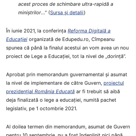
acest proces de schimbare ultra-rapidă a
miniștrilor
…“ (
Sursa și detalii
)
În iunie 2021, la conferința
Reforma Digitală a
Educației
organizată de Edupedu.ro, Cîmpeanu
spunea că până la finalul acestui an vom avea un nou
proiect de Lege a Educației, tot la nivel de „dorință”.
Aprobat prin memorandum guvernamental și asumat
la nivel de implementare de către Guvern,
proiectul
prezidențial
România Educată
ar fi trebuit să aibă
deja finalizată o lege a educației, numită pachet
legislativ, pe 1 octombrie 2021.
Al doilea termen din memorandum, asumat de Guvern
pentru 10 septembrie, nu a fost îndeplinit nici până