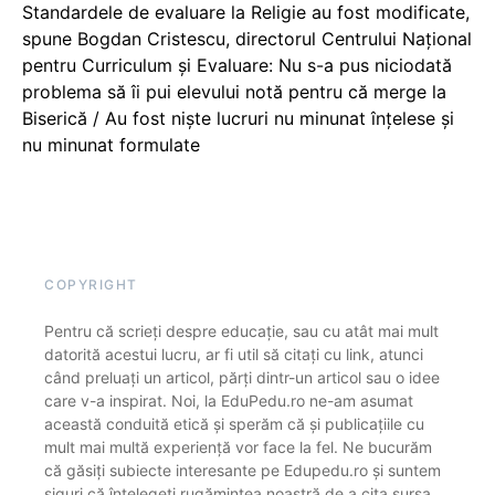
Standardele de evaluare la Religie au fost modificate,
spune Bogdan Cristescu, directorul Centrului Național
pentru Curriculum și Evaluare: Nu s-a pus niciodată
problema să îi pui elevului notă pentru că merge la
Biserică / Au fost niște lucruri nu minunat înțelese și
nu minunat formulate
COPYRIGHT
Pentru că scrieți despre educație, sau cu atât mai mult
datorită acestui lucru, ar fi util să citați cu link, atunci
când preluați un articol, părți dintr-un articol sau o idee
care v-a inspirat. Noi, la EduPedu.ro ne-am asumat
această conduită etică și sperăm că și publicațiile cu
mult mai multă experiență vor face la fel. Ne bucurăm
că găsiți subiecte interesante pe Edupedu.ro și suntem
siguri că înțelegeți rugămintea noastră de a cita sursa