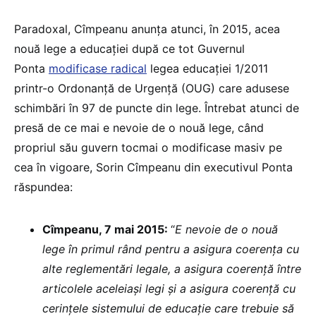
Paradoxal, Cîmpeanu anunța atunci, în 2015, acea
nouă lege a educației după ce tot Guvernul
Ponta
modificase radical
legea educației 1/2011
printr-o Ordonanță de Urgență (OUG) care adusese
schimbări în 97 de puncte din lege. Întrebat atunci de
presă de ce mai e nevoie de o nouă lege, când
propriul său guvern tocmai o modificase masiv pe
cea în vigoare, Sorin Cîmpeanu din executivul Ponta
răspundea:
Cîmpeanu, 7 mai 2015:
“
E nevoie de o nouă
lege în primul rând pentru a asigura coerența cu
alte reglementări legale, a asigura coerență între
articolele aceleiași legi și a asigura coerență cu
cerințele sistemului de educație care trebuie să