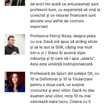
de erori îmi arată ce entuziasmați sunt
profesorii buni, cu experiență să vină la
corectat și ce resurse financiare sunt
alocate unui astfel de concurs
important
Profesorul Petruț Rizea, despre plata
cu ora: Dacă mă apuc să strâng sticle
și să le duc la SGR, câștig mai mult
într-o zi / Statul îți aruncă niște
mărunțiș și îți cere să-i spui „salariu”.
Asta este umilință instituționalizată
Profesoară de Sport din județul Olt, cu
10 la Definitivat și 10 la Titularizare
pentru a doua oară, va susține
concursul și anul viitor: Dacă nu dau
examen anul viitor, nota 10 nu mai
valorează mare lucru. Cineva cu 5