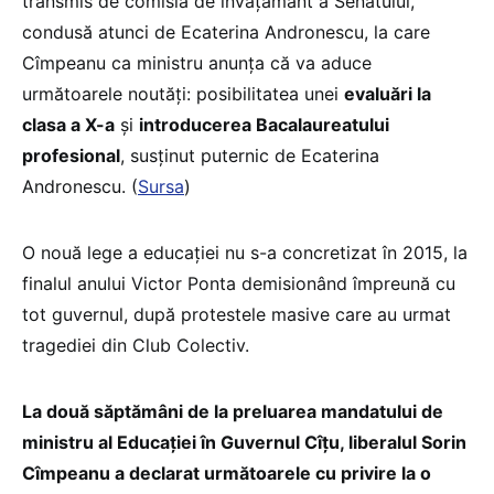
transmis de comisia de învățământ a Senatului,
condusă atunci de Ecaterina Andronescu, la care
Cîmpeanu ca ministru anunța că va aduce
următoarele noutăți: posibilitatea unei
evaluări la
clasa a X-a
și
introducerea Bacalaureatului
profesional
, susținut puternic de Ecaterina
Andronescu. (
Sursa
)
O nouă lege a educației nu s-a concretizat în 2015, la
finalul anului Victor Ponta demisionând împreună cu
tot guvernul, după protestele masive care au urmat
tragediei din Club Colectiv.
La două săptămâni de la preluarea mandatului de
ministru al Educației în Guvernul Cîțu, liberalul Sorin
Cîmpeanu a declarat următoarele cu privire la o