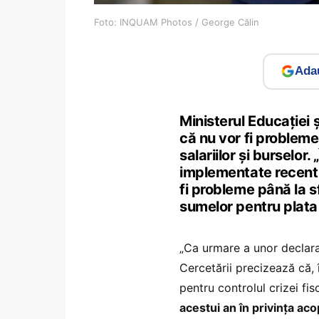
Foto: INQUAM Photos / George Călin
Adau
Ministerul Educației ș
că nu vor fi probleme 
salariilor și burselor
implementate recent p
fi probleme până la sf
sumelor pentru plata s
„Ca urmare a unor declarați
Cercetării precizează că,
pentru controlul crizei fi
acestui an în privința aco