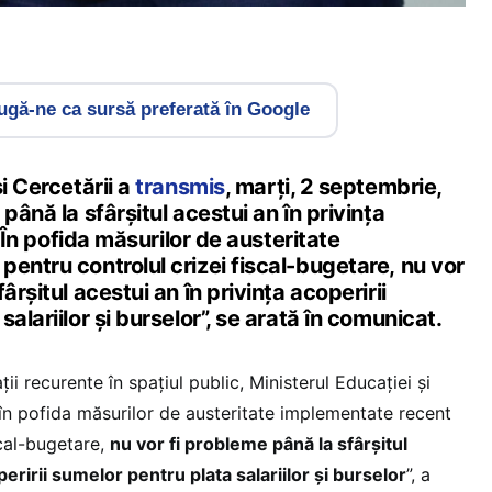
gă-ne ca sursă preferată în Google
i Cercetării a
transmis
, marți, 2 septembrie,
până la sfârșitul acestui an în privința
. „În pofida măsurilor de austeritate
entru controlul crizei fiscal-bugetare, nu vor
ârșitul acestui an în privința acoperirii
alariilor și burselor”, se arată în comunicat.
i recurente în spațiul public, Ministerul Educației și
 în pofida măsurilor de austeritate implementate recent
scal-bugetare,
nu vor fi probleme până la sfârșitul
peririi sumelor pentru plata salariilor și burselor
”, a