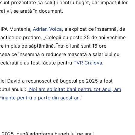
 sunt prezentate ca soluții pentru buget, dar impactul lor
cativ”, se arată în document.
SIPA Muntenia,
Adrian Voica
, a explicat ce înseamnă, de
dactice de predare. „Colegii cu peste 25 de ani vechime
ore în plus pe săptămână. Într-o lună sunt 16 ore
i, ceea ce înseamnă o reducere mascată a salariului cu
eclarațiile au fost făcute pentru
TVR Craiova
.
niel David a recunoscut că bugetul pe 2025 a fost
utul anului: „
Noi am solicitat bani pentru tot anul, am
 Finanțe pentru o parte din acest an
.”
e 2025, după adoptarea bugetului pe anul