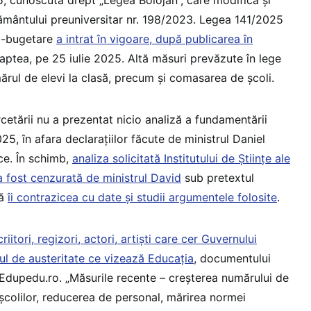
mântului preuniversitar nr. 198/2023. Legea 141/2025
al-bugetare
a intrat în vigoare, după publicarea în
aptea, pe 25 iulie 2025. Altă măsuri prevăzute în lege
ărul de elevi la clasă, precum și comasarea de școli.
rcetării nu a prezentat nicio analiză a fundamentării
25, în afara declarațiilor făcute de ministrul Daniel
ice. În schimb,
analiza solicitată Institutului de Științe ale
 fost cenzurată de ministrul David
sub pretextul
că
îi contrazicea cu date și studii argumentele folosite
.
iitori, regizori, actori, artiști care cer Guvernului
ul de austeritate ce vizează Educația
, documentului
 Edupedu.ro. „Măsurile recente – creșterea numărului de
școlilor, reducerea de personal, mărirea normei