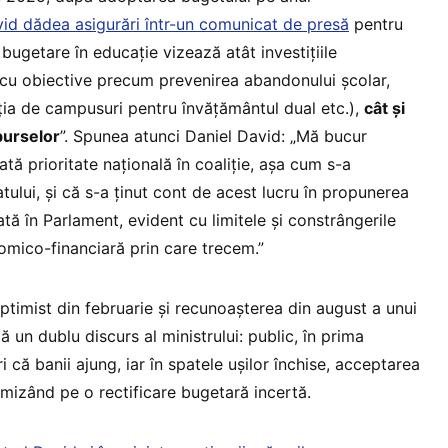
vid dădea asigurări într-un comunicat de presă
pentru
 bugetare în educație vizează atât investițiile
cu obiective precum prevenirea abandonului școlar,
cția de campusuri pentru învățământul dual etc.),
cât și
 burselor
”. Spunea atunci Daniel David: „Mă bucur
tă prioritate națională în coaliție, așa cum s-a
ului, și că s-a ținut cont de acest lucru în propunerea
ată în Parlament, evident cu limitele și constrângerile
omico-financiară prin care trecem.”
ptimist din februarie și recunoașterea din august a unui
ă un dublu discurs al ministrului: public, în prima
i că banii ajung, iar în spatele ușilor închise, acceptarea
 mizând pe o rectificare bugetară incertă.