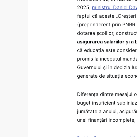
2025,
ministrul Daniel Da
faptul că aceste „Creșteri
(preponderent prin PNRR 
dotarea școlilor, constru
asigurarea salariilor și a
că educația este considera
promis la începutul mandat
Guvernului și în decizia lu
generate de situația econ
Diferența dintre mesajul o
buget insuficient subliniaz
jumătate a anului, asigurăr
unei finanțări incomplete,