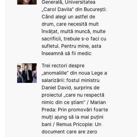
Generală, Universitatea
„Carol Davila” din București:
Când alegi un astfel de
drum, care necesită mult
învățat, multă muncă, multe
sacrificii, trebuie s-o faci cu
sufletul. Pentru mine, asta
înseamnă să fii medic
Trei rectori despre
„anomaliile” din noua Lege a
salarizării: fostul ministru
Daniel David, surprins de
proiectul „care nu respectă
nimic din ce știam” / Marian
Preda: Prin promovări foarte
mulți ajung să ia mai puțini
bani / Remus Pricopie: Un
document care are zero