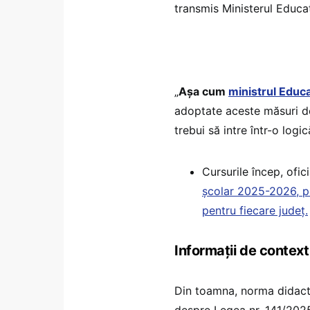
transmis Ministerul Educați
„
Așa cum
ministrul Educa
adoptate aceste măsuri de
trebui să intre într-o logi
Cursurile încep, ofic
școlar 2025-2026, pe 
pentru fiecare județ.
Informații de context
Din toamna, norma didacti
despre Legea nr. 141/2025