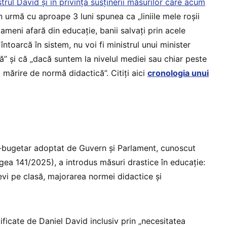
trul David și în privința susținerii măsurilor care acum
n urmă cu aproape 3 luni spunea ca „liniile mele roșii
ameni afară din educație, banii salvați prin acele
întoarcă în sistem, nu voi fi ministrul unui minister
ă” și că „dacă suntem la nivelul mediei sau chiar peste
 mărire de normă didactică”. Citiți aici
cronologia unui
al-bugetar adoptat de Guvern și Parlament, cunoscut
gea 141/2025), a introdus măsuri drastice în educație:
evi pe clasă, majorarea normei didactice și
ificate de Daniel David inclusiv prin „necesitatea