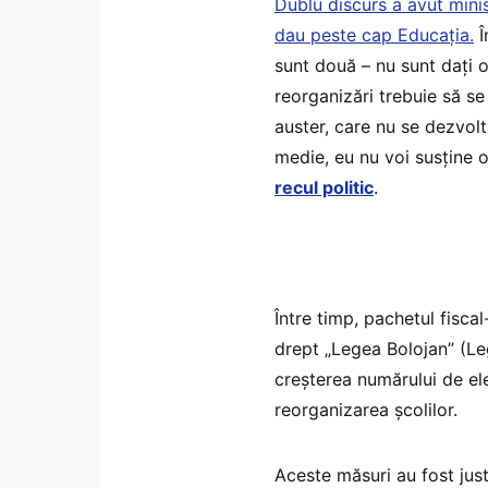
Dublu discurs a avut minis
dau peste cap Educația.
Î
sunt două – nu sunt dați o
reorganizări trebuie să se 
auster, care nu se dezvolt
medie, eu nu voi susține o
recul politic
.
Între timp, pachetul fisc
drept „Legea Bolojan” (Le
creșterea numărului de el
reorganizarea școlilor.
Aceste măsuri au fost just