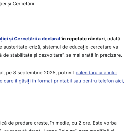
ei și Cercetării.
ției și Cercetării a declarat
în repetate rânduri
, odată
 austeritate-criză, sistemul de educație-cercetare va
că de stabilitate și dezvoltare”, se mai arată în precizare.
ial, pe 8 septembrie 2025, potrivit
calendarului anului
care îl găsiți în format printabil sau pentru telefon aici,
că de predare crește, în medie, cu 2 ore. Este vorba
, cunoscută drept „Legea Bolojan”, care modifică și