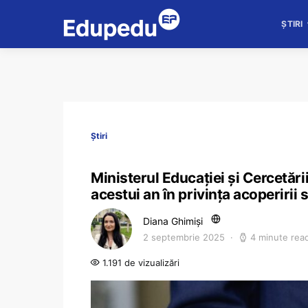
ȘTIRI
Știri
Ministerul Educației și Cercetării
acestui an în privința acoperirii 
Diana Ghimiși
2 septembrie 2025
4 minute rea
1.191 de vizualizări