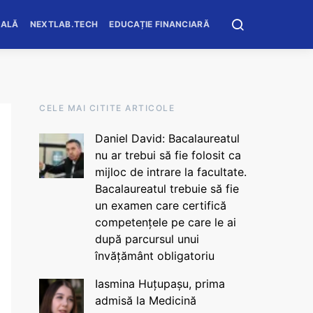
OALĂ
NEXTLAB.TECH
EDUCAȚIE FINANCIARĂ
CELE MAI CITITE ARTICOLE
Daniel David: Bacalaureatul
nu ar trebui să fie folosit ca
mijloc de intrare la facultate.
Bacalaureatul trebuie să fie
un examen care certifică
competențele pe care le ai
după parcursul unui
învățământ obligatoriu
Iasmina Huțupașu, prima
admisă la Medicină