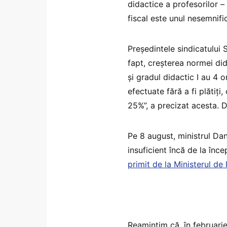
didactice a profesorilor –
fiscal este unul nesemnifi
Președintele sindicatului 
fapt, creșterea normei di
și gradul didactic I au 4 
efectuate fără a fi plătiț
25%”, a precizat acesta. D
Pe 8 august, ministrul Da
insuficient încă de la încep
primit de la Ministerul de
Reamintim că, în februari