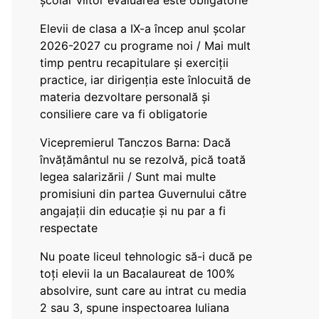
școlar viitor evaluarea este obligatorie
Elevii de clasa a IX-a încep anul școlar
2026-2027 cu programe noi / Mai mult
timp pentru recapitulare și exerciții
practice, iar dirigenția este înlocuită de
materia dezvoltare personală și
consiliere care va fi obligatorie
Vicepremierul Tanczos Barna: Dacă
învățământul nu se rezolvă, pică toată
legea salarizării / Sunt mai multe
promisiuni din partea Guvernului către
angajații din educație și nu par a fi
respectate
Nu poate liceul tehnologic să-i ducă pe
toți elevii la un Bacalaureat de 100%
absolvire, sunt care au intrat cu media
2 sau 3, spune inspectoarea Iuliana