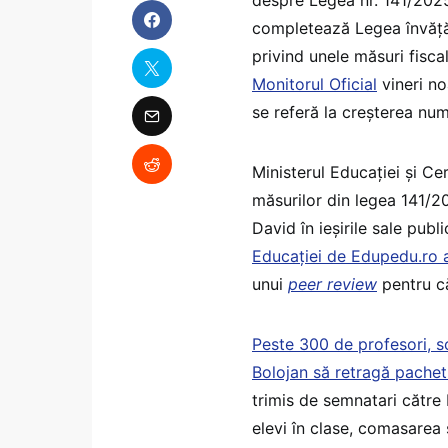
completează Legea învăță
privind unele măsuri fisc
Monitorul Oficial
vineri no
se referă la creșterea num
Ministerul Educației și Ce
măsurilor din legea 141/20
David în ieșirile sale publ
Educației de Edupedu.ro a
unui
peer review
pentru 
Peste 300 de profesori, scr
Bolojan să retragă pachet
trimis de semnatari către
elevi în clase, comasarea 