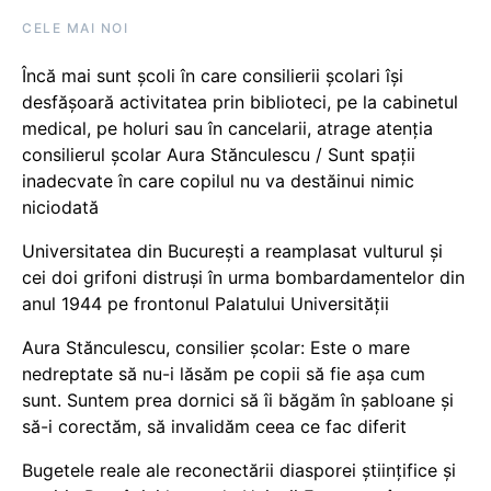
CELE MAI NOI
Încă mai sunt școli în care consilierii școlari își
desfășoară activitatea prin biblioteci, pe la cabinetul
medical, pe holuri sau în cancelarii, atrage atenția
consilierul școlar Aura Stănculescu / Sunt spații
inadecvate în care copilul nu va destăinui nimic
niciodată
Universitatea din București a reamplasat vulturul și
cei doi grifoni distruși în urma bombardamentelor din
anul 1944 pe frontonul Palatului Universității
Aura Stănculescu, consilier școlar: Este o mare
nedreptate să nu-i lăsăm pe copii să fie așa cum
sunt. Suntem prea dornici să îi băgăm în șabloane și
să-i corectăm, să invalidăm ceea ce fac diferit
Bugetele reale ale reconectării diasporei științifice și