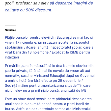
școli, profesor sau elev
să descarce imagini de
calitate cu 50% discount
.
Similare
Plățile burselor pentru elevii din București se mai fac și
vineri, 17 noiembrie, iar în cazuri izolate, la începutul
săptămânii viitoare, anunță Inspectoratul școlar, care a
virat banii din 13 noiembrie / Explicațiile ISMB pentru
întârzieri
Primăriile „sunt în măsură” să le dea bursele elevilor din
școlile private, fără să mai fie nevoie de vreun alt act
normativ, susține Ministerul Educației după ce Guvernul
a emis o hotărâre fără efecte pe 29 decembrie /
Ședință mâine pentru „monitorizarea situației” în care
niciun elev nu a primit nicio bursă, anunțată de ME
Este un abuz dacă școala cere părintelui deschiderea
unui cont la o anumită bancă pentru a primi banii de
burse. Astfel de cazuri trebuie semnalate Ministerului