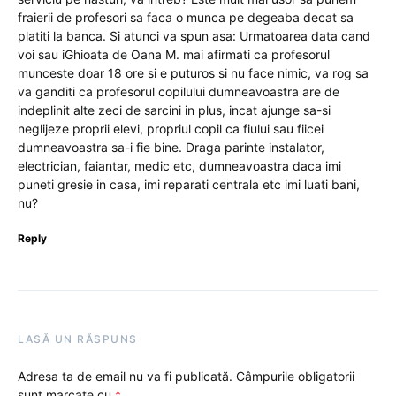
fraierii de profesori sa faca o munca pe degeaba decat sa
platiti la banca. Si atunci va spun asa: Urmatoarea data cand
voi sau iGhioata de Oana M. mai afirmati ca profesorul
munceste doar 18 ore si e puturos si nu face nimic, va rog sa
va ganditi ca profesorul copilului dumneavoastra are de
indeplinit alte zeci de sarcini in plus, incat ajunge sa-si
neglijeze proprii elevi, propriul copil ca fiului sau fiicei
dumneavoastra sa-i fie bine. Draga parinte instalator,
electrician, faiantar, medic etc, dumneavoastra daca imi
puneti gresie in casa, imi reparati centrala etc imi luati bani,
nu?
Reply
LASĂ UN RĂSPUNS
Adresa ta de email nu va fi publicată.
Câmpurile obligatorii
sunt marcate cu
*