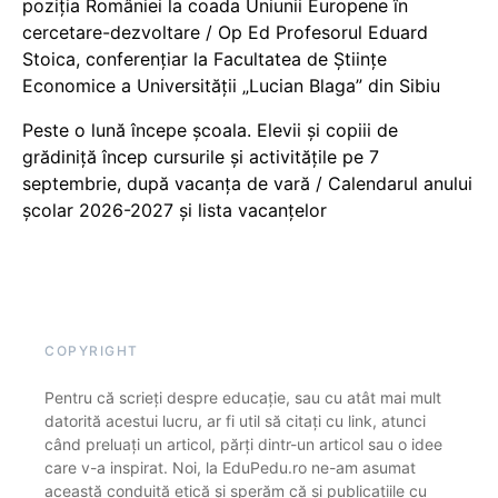
poziția României la coada Uniunii Europene în
cercetare-dezvoltare / Op Ed Profesorul Eduard
Stoica, conferențiar la Facultatea de Științe
Economice a Universității „Lucian Blaga” din Sibiu
Peste o lună începe școala. Elevii și copiii de
grădiniță încep cursurile și activitățile pe 7
septembrie, după vacanța de vară / Calendarul anului
școlar 2026-2027 și lista vacanțelor
COPYRIGHT
Pentru că scrieți despre educație, sau cu atât mai mult
datorită acestui lucru, ar fi util să citați cu link, atunci
când preluați un articol, părți dintr-un articol sau o idee
care v-a inspirat. Noi, la EduPedu.ro ne-am asumat
această conduită etică și sperăm că și publicațiile cu