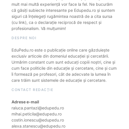
mult mai multă experiență vor face la fel. Ne bucurăm
că găsiți subiecte interesante pe Edupedu.ro și suntem
siguri că înțelegeți rugămintea noastră de a cita sursa
(cu link), ca o declarație reciprocă de respect și
profesionalism. Vă mulțumim!
DESPRE NOI
EduPedu.ro este o publicație online care găzduiește
exclusiv articole din domeniul educației și cercetării.
Urmărim constant cum sunt educați copiii noștri, cine și
cum face politicile din educație și cercetare, cine și cum
îi formează pe profesori, cât de adecvate la lumea în
care trăim sunt sistemele de educație și cercetare.
CONTACT REDACȚIE
Adrese e-mail
raluca.pantazi@edupedu.ro
mihai.peticila@edupedu.ro
costin.ionescu@edupedu.ro
alexa.stanescu@edupedu.ro