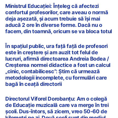
Ministrul Educației: Înțeleg că afectezi
confortul profesorilor, care aveau o normă
deja așezată, și acum trebuie să își mai
aducă 2 ore în diverse forme. Dacă nu o
facem, din toamnă, oricum se va bloca totul
În spațiul public, ura față față de profesori
este în creștere și am auzit tot felul de
lucruri, afirmă directoarea Andreia Bodea /
Creșterea normei didactice a fost un calcul
„cinic, contabilicesc”: Știm că urmează
metodologii incomplete, cu formulări care
bagă în ceață directorii
Directorul Viforel Dorobanțu: Am o colegă
de Educație muzicală care va merge în trei
școli. Dus-întors, să zicem, vreo 50-60 de
kilometri pe zi. Două școli sunt din mediul