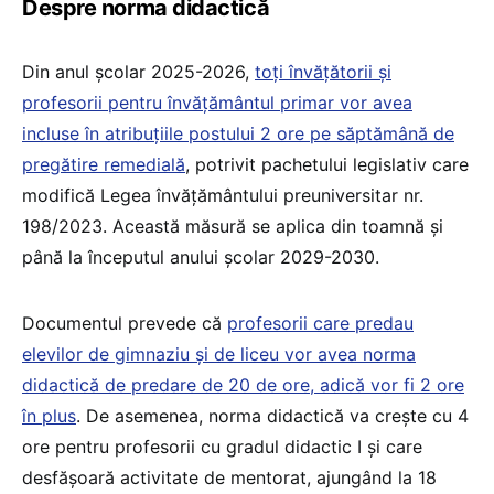
Despre norma didactică
Din anul școlar 2025-2026,
toți învățătorii și
profesorii pentru învățământul primar vor avea
incluse în atribuțiile postului 2 ore pe săptămână de
pregătire remedială
, potrivit pachetului legislativ care
modifică Legea învățământului preuniversitar nr.
198/2023. Această măsură se aplica din toamnă și
până la începutul anului școlar 2029-2030.
Documentul prevede că
profesorii care predau
elevilor de gimnaziu și de liceu vor avea norma
didactică de predare de 20 de ore, adică vor fi 2 ore
în plus
. De asemenea, norma didactică va crește cu 4
ore pentru profesorii cu gradul didactic I şi care
desfăşoară activitate de mentorat, ajungând la 18