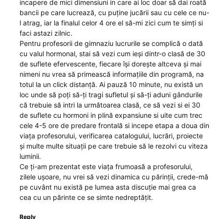
incapere de mici dimensiuni in care ai loc doar să dai roată
bancii pe care lucrează, cu puține jucării sau cu cele ce nu-
l atrag, iar la finalul celor 4 ore el să-mi zici cum te simți si
faci astazi zilnic.
Pentru profesorii de gimnaziu lucrurile se complică o dată
cu valul hormonal, stai să vezi cum ieși dintr-o clasă de 30
de suflete efervescente, fiecare își dorește altceva și mai
nimeni nu vrea să primească informațiile din programă, na
totul la un click distanță. Ai pauză 10 minute, nu există un
loc unde să poți să-ți tragi sufletul și să-ți aduni gândurile
că trebuie să intri la următoarea clasă, ce să vezi si ei 30
de suflete cu hormoni in plină expansiune si uite cum trec
cele 4-5 ore de predare frontală si incepe etapa a doua din
viața profesorului, verificarea catalogului, lucrări, proiecte
și multe multe situații pe care trebuie să le rezolvi cu viteza
luminii.
Ce ți-am prezentat este viața frumoasă a profesorului,
zilele ușoare, nu vrei să vezi dinamica cu părinții, crede-mă
pe cuvânt nu există pe lumea asta discuție mai grea ca
cea cu un părinte ce se simte nedreptățit.
Reply