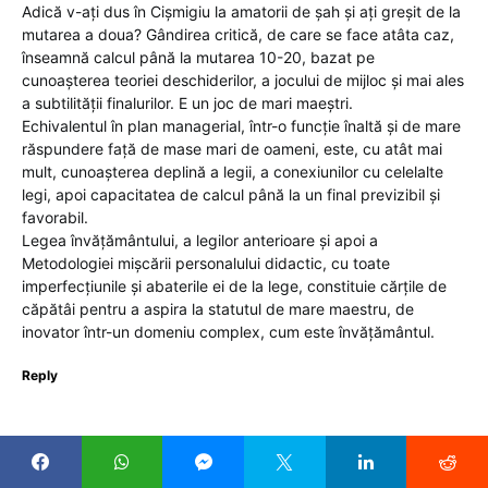
Adică v-ați dus în Cișmigiu la amatorii de șah și ați greșit de la
mutarea a doua? Gândirea critică, de care se face atâta caz,
înseamnă calcul până la mutarea 10-20, bazat pe
cunoașterea teoriei deschiderilor, a jocului de mijloc și mai ales
a subtilității finalurilor. E un joc de mari maeștri.
Echivalentul în plan managerial, într-o funcție înaltă și de mare
răspundere față de mase mari de oameni, este, cu atât mai
mult, cunoașterea deplină a legii, a conexiunilor cu celelalte
legi, apoi capacitatea de calcul până la un final previzibil și
favorabil.
Legea învățământului, a legilor anterioare și apoi a
Metodologiei mișcării personalului didactic, cu toate
imperfecțiunile și abaterile ei de la lege, constituie cărțile de
căpătâi pentru a aspira la statutul de mare maestru, de
inovator într-un domeniu complex, cum este învățământul.
Reply
Privitor
spune:
23 iulie 2025 la 11:51