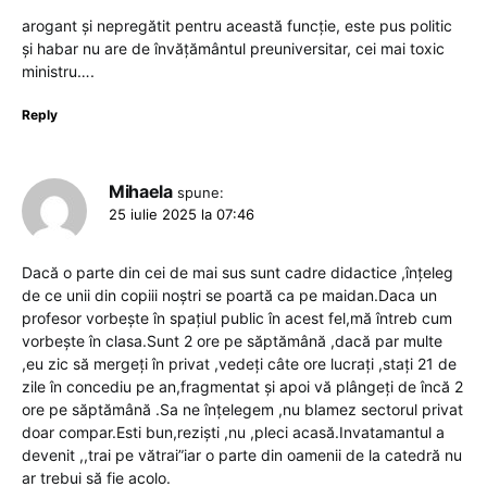
arogant și nepregătit pentru această funcție, este pus politic
și habar nu are de învățământul preuniversitar, cei mai toxic
ministru….
Reply
Mihaela
spune:
25 iulie 2025 la 07:46
Dacă o parte din cei de mai sus sunt cadre didactice ,înțeleg
de ce unii din copiii noștri se poartă ca pe maidan.Daca un
profesor vorbește în spațiul public în acest fel,mă întreb cum
vorbește în clasa.Sunt 2 ore pe săptămână ,dacă par multe
,eu zic să mergeți în privat ,vedeți câte ore lucrați ,stați 21 de
zile în concediu pe an,fragmentat și apoi vă plângeți de încă 2
ore pe săptămână .Sa ne înțelegem ,nu blamez sectorul privat
doar compar.Esti bun,reziști ,nu ,pleci acasă.Invatamantul a
devenit ,,trai pe vătrai”iar o parte din oamenii de la catedră nu
ar trebui să fie acolo.