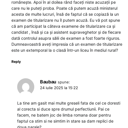
românește. Apoi în al doilea rând faceți niste acuzații pe
care nu le puteți proba. Poate că putem acuză ministerul
acesta de multe lucruri, însă de faptul că se copiază la un
examen de titularizare nu îl putem acuză. Eu vă pot spune
că am participat la câteva examene de titularizare ca și
candidat , însă și ca și asistent supraveghetor și de fiecare
dată controlul asupra sălii de examen a fost foarte riguros.
Dumneavoastră aveți impresia că un examen de titularizare
este un extemporal la o clasă într-un liceu în mediul rural?
Reply
Baubau
spune:
24 iulie 2025 la 15:22
La tine am gasit mai multe greseli fata de cel ce doresti
al corecta si duce spre drumul perfectiunii. Pai ce
facem, ne batem joc de limba romana doar pentru
faptul ca stim si ne simtim in stare sa dam replici de
doua parale?