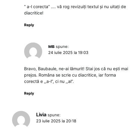
” a-l corecta” …. vă rog revizuiți textul și nu uitați de
diacritice!
Reply
мв
spune:
24 iulie 2025 la 19:03
Bravo, Baubaule, ne-ai lămurit! Stai jos că nu ești mai
prejos. Româna se scrie cu diacritice, iar forma
corectă e ,,a-l”, ci nu ,,al”.
Reply
Livia
spune:
23 iulie 2025 la 20:18