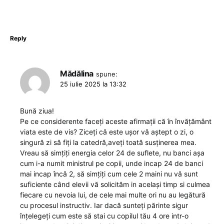
Reply
Mădălina
spune:
25 iulie 2025 la 13:32
Bună ziua!
Pe ce considerente faceți aceste afirmații că în învățământ
viata este de vis? Ziceți că este ușor vă aștept o zi, o
singură zi să fiți la catedră,aveți toată susținerea mea.
Vreau să simțiți energia celor 24 de suflete, nu banci așa
cum i-a numit ministrul pe copii, unde incap 24 de banci
mai incap încă 2, să simțiți cum cele 2 maini nu vă sunt
suficiente când elevii vă solicităm in același timp si culmea
fiecare cu nevoia lui, de cele mai multe ori nu au legătură
cu procesul instructiv. Iar dacă sunteți părinte sigur
înțelegeți cum este să stai cu copilul tău 4 ore intr-o