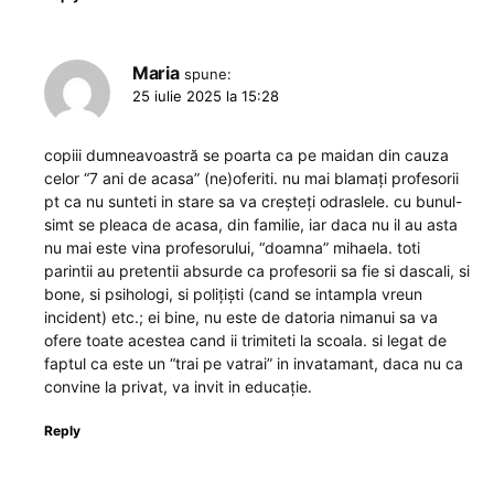
Maria
spune:
25 iulie 2025 la 15:28
copiii dumneavoastră se poarta ca pe maidan din cauza
celor “7 ani de acasa” (ne)oferiti. nu mai blamați profesorii
pt ca nu sunteti in stare sa va creșteți odraslele. cu bunul-
simt se pleaca de acasa, din familie, iar daca nu il au asta
nu mai este vina profesorului, “doamna” mihaela. toti
parintii au pretentii absurde ca profesorii sa fie si dascali, si
bone, si psihologi, si polițiști (cand se intampla vreun
incident) etc.; ei bine, nu este de datoria nimanui sa va
ofere toate acestea cand ii trimiteti la scoala. si legat de
faptul ca este un “trai pe vatrai” in invatamant, daca nu ca
convine la privat, va invit in educație.
Reply