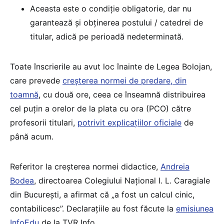
Aceasta este o condiție obligatorie, dar nu
garantează și obținerea postului / catedrei de
titular, adică pe perioadă nedeterminată.
Toate înscrierile au avut loc înainte de Legea Bolojan,
care prevede
creșterea normei de predare, din
toamnă
, cu două ore, ceea ce înseamnă distribuirea
cel puțin a orelor de la plata cu ora (PCO) către
profesorii titulari,
potrivit explicațiilor oficiale
de
până acum.
Referitor la creșterea normei didactice,
Andreia
Bodea
, directoarea Colegiului Național I. L. Caragiale
din București, a afirmat că „a fost un calcul cinic,
contabilicesc”. Declarațiile au fost făcute la
emisiunea
InfoEdu
de la TVR Info.