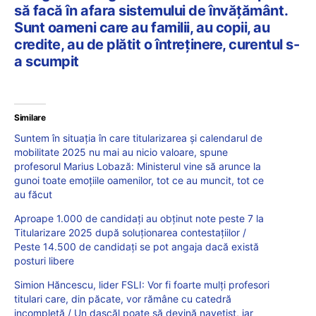
să facă în afara sistemului de învățământ.
Sunt oameni care au familii, au copii, au
credite, au de plătit o întreținere, curentul s-
a scumpit
Similare
Suntem în situația în care titularizarea și calendarul de
mobilitate 2025 nu mai au nicio valoare, spune
profesorul Marius Lobază: Ministerul vine să arunce la
gunoi toate emoțiile oamenilor, tot ce au muncit, tot ce
au făcut
Aproape 1.000 de candidați au obținut note peste 7 la
Titularizare 2025 după soluționarea contestațiilor /
Peste 14.500 de candidați se pot angaja dacă există
posturi libere
Simion Hăncescu, lider FSLI: Vor fi foarte mulți profesori
titulari care, din păcate, vor rămâne cu catedră
incompletă / Un dascăl poate să devină navetist, iar