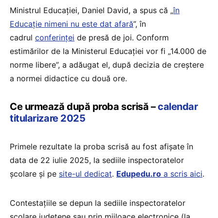
Ministrul Educației, Daniel David, a spus că „
în
Educație nimeni nu este dat afară
”, în
cadrul
conferinței
de presă de joi. Conform
estimărilor de la Ministerul Educației vor fi „14.000 de
norme libere”, a adăugat el, după decizia de creștere
a normei didactice cu două ore.
Ce urmează după proba scrisă –
calendar
titularizare 2025
Primele rezultate la proba scrisă au fost afișate în
data de 22 iulie 2025, la sediile inspectoratelor
şcolare şi pe
site-ul dedicat
.
Edupedu.ro
a scris aici
.
Contestaţiile se depun la sediile inspectoratelor
şcolare judeţene sau prin mijloace electronice (la