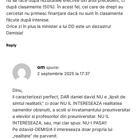
nu se face după rezultatele efective din anul precedent, ci
după clasamente (50%). În acest fel, cei care de drept au
cercetat nu primesc finanțare dacă nu sunt în clasamente
făcute după interese.
Orice zi în plus la minister a lui DD este un dezastru!
Demisia!
Reply
om
spune:
2 septembrie 2025 la 17:37
Dinu,
il caracterizezi perfect, DAR daniel david NU e „lipsit de
simtul realitatii,” ci doar NU IL INTERESEAZA realitatea
oamenilor obisnuiti, a scolii si invatamantului preuniversitar
a elevilor si profesorilor din preuniversitar. NU IL
INTERESEAZA, sau, mai clar spus: NU-I PASA!!
Pe ddavid-DEMISIA il intereseaza doar propria lui
„realitate” de parvenit.