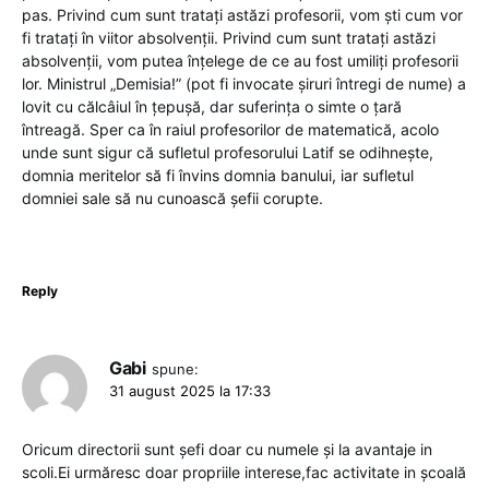
pas. Privind cum sunt tratați astăzi profesorii, vom ști cum vor
fi tratați în viitor absolvenții. Privind cum sunt tratați astăzi
absolvenții, vom putea înțelege de ce au fost umiliți profesorii
lor. Ministrul „Demisia!” (pot fi invocate șiruri întregi de nume) a
lovit cu călcâiul în țepușă, dar suferința o simte o țară
întreagă. Sper ca în raiul profesorilor de matematică, acolo
unde sunt sigur că sufletul profesorului Latif se odihnește,
domnia meritelor să fi învins domnia banului, iar sufletul
domniei sale să nu cunoască șefii corupte.
Reply
Gabi
spune:
31 august 2025 la 17:33
Oricum directorii sunt șefi doar cu numele și la avantaje in
scoli.Ei urmăresc doar propriile interese,fac activitate in școală