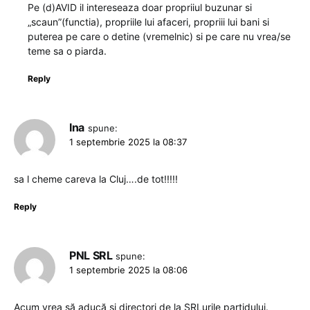
Pe (d)AVID il intereseaza doar propriiul buzunar si
„scaun”(functia), propriile lui afaceri, propriii lui bani si
puterea pe care o detine (vremelnic) si pe care nu vrea/se
teme sa o piarda.
Reply
Ina
spune:
1 septembrie 2025 la 08:37
sa l cheme careva la Cluj….de tot!!!!!
Reply
PNL SRL
spune:
1 septembrie 2025 la 08:06
Acum vrea să aducă și directori de la SRLurile partidului.