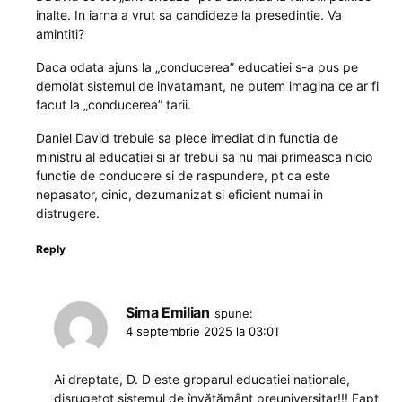
inalte. In iarna a vrut sa candideze la presedintie. Va
amintiti?
Daca odata ajuns la „conducerea” educatiei s-a pus pe
demolat sistemul de invatamant, ne putem imagina ce ar fi
facut la „conducerea” tarii.
Daniel David trebuie sa plece imediat din functia de
ministru al educatiei si ar trebui sa nu mai primeasca nicio
functie de conducere si de raspundere, pt ca este
nepasator, cinic, dezumanizat si eficient numai in
distrugere.
Reply
Sima Emilian
spune:
4 septembrie 2025 la 03:01
Ai dreptate, D. D este groparul educației naționale,
disrugetot sistemul de învățământ preuniversitar!!! Fapt