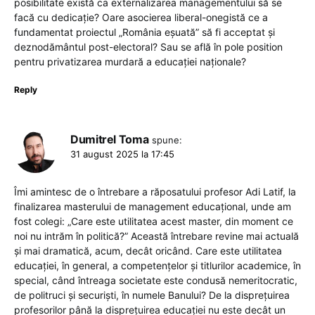
posibilitate există ca externalizarea managementului să se
facă cu dedicație? Oare asocierea liberal-onegistă ce a
fundamentat proiectul „România eșuată” să fi acceptat și
deznodământul post-electoral? Sau se află în pole position
pentru privatizarea murdară a educației naționale?
Reply
Dumitrel Toma
spune:
31 august 2025 la 17:45
Îmi amintesc de o întrebare a răposatului profesor Adi Latif, la
finalizarea masterului de management educațional, unde am
fost colegi: „Care este utilitatea acest master, din moment ce
noi nu intrăm în politică?” Această întrebare revine mai actuală
și mai dramatică, acum, decât oricând. Care este utilitatea
educației, în general, a competențelor și titlurilor academice, în
special, când întreaga societate este condusă nemeritocratic,
de politruci și securiști, în numele Banului? De la disprețuirea
profesorilor până la disprețuirea educației nu este decât un