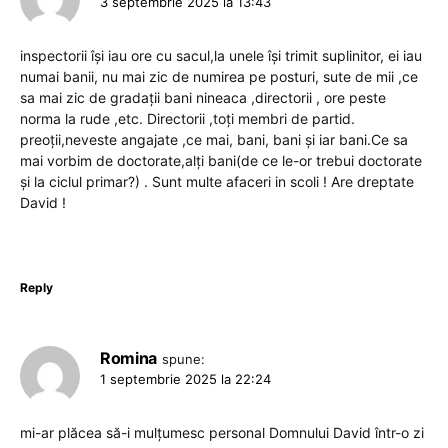
3 septembrie 2025 la 13:43
inspectorii își iau ore cu sacul,la unele își trimit suplinitor, ei iau
numai banii, nu mai zic de numirea pe posturi, sute de mii ,ce
sa mai zic de gradații bani nineaca ,directorii , ore peste
norma la rude ,etc. Directorii ,toți membri de partid.
preoții,neveste angajate ,ce mai, bani, bani și iar bani.Ce sa
mai vorbim de doctorate,alți bani(de ce le-or trebui doctorate
și la ciclul primar?) . Sunt multe afaceri in scoli ! Are dreptate
David !
Reply
Romina
spune:
1 septembrie 2025 la 22:24
mi-ar plăcea să-i mulțumesc personal Domnului David într-o zi