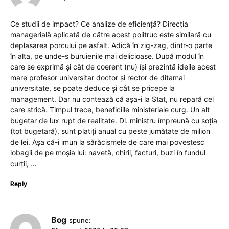
Ce studii de impact? Ce analize de eficiență? Direcția
managerială aplicată de către acest politruc este similară cu
deplasarea porcului pe asfalt. Adică în zig-zag, dintr-o parte
în alta, pe unde-s buruienile mai delicioase. După modul în
care se exprimă și cât de coerent (nu) își prezintă ideile acest
mare profesor universitar doctor și rector de ditamai
universitate, se poate deduce și cât se pricepe la
management. Dar nu contează că așa-i la Stat, nu repară cel
care strică. Timpul trece, beneficiile ministeriale curg. Un alt
bugetar de lux rupt de realitate. Dl. ministru împreună cu soția
(tot bugetară), sunt platiți anual cu peste jumătate de milion
de lei. Așa că-i imun la sărăcismele de care mai povestesc
iobagii de pe moșia lui: navetă, chirii, facturi, buzi în fundul
curții, …
Reply
Bog
spune: