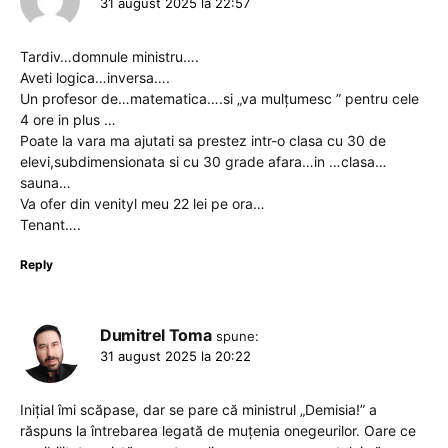
31 august 2025 la 22:57
Tardiv…domnule ministru….
Aveti logica…inversa….
Un profesor de…matematica….si „va mulțumesc ” pentru cele
4 ore in plus …
Poate la vara ma ajutati sa prestez intr-o clasa cu 30 de
elevi,subdimensionata si cu 30 grade afara…in …clasa…
sauna…
Va ofer din venityl meu 22 lei pe ora…
Tenant….
Reply
Dumitrel Toma
spune:
31 august 2025 la 20:22
Inițial îmi scăpase, dar se pare că ministrul „Demisia!” a
răspuns la întrebarea legată de muțenia onegeurilor. Oare ce