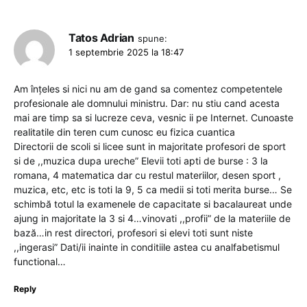
Tatos Adrian
spune:
1 septembrie 2025 la 18:47
Am înțeles si nici nu am de gand sa comentez competentele
profesionale ale domnului ministru. Dar: nu stiu cand acesta
mai are timp sa si lucreze ceva, vesnic ii pe Internet. Cunoaste
realitatile din teren cum cunosc eu fizica cuantica
Directorii de scoli si licee sunt in majoritate profesori de sport
si de ,,muzica dupa ureche” Elevii toti apti de burse : 3 la
romana, 4 matematica dar cu restul materiilor, desen sport ,
muzica, etc, etc is toti la 9, 5 ca medii si toti merita burse… Se
schimbă totul la examenele de capacitate si bacalaureat unde
ajung in majoritate la 3 si 4…vinovati ,,profii” de la materiile de
bază…in rest directori, profesori si elevi toti sunt niste
,,ingerasi” Dati/ii inainte in conditiile astea cu analfabetismul
functional…
Reply