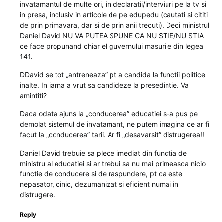
invatamantul de multe ori, in declaratii/interviuri pe la tv si
in presa, inclusiv in articole de pe edupedu (cautati si cititi
de prin primavara, dar si de prin anii trecuti). Deci ministrul
Daniel David NU VA PUTEA SPUNE CA NU STIE/NU STIA
ce face propunand chiar el guvernului masurile din legea
141.
DDavid se tot „antreneaza” pt a candida la functii politice
inalte. In iarna a vrut sa candideze la presedintie. Va
amintiti?
Daca odata ajuns la „conducerea” educatiei s-a pus pe
demolat sistemul de invatamant, ne putem imagina ce ar fi
facut la „conducerea” tarii. Ar fi „desavarsit” distrugerea!!
Daniel David trebuie sa plece imediat din functia de
ministru al educatiei si ar trebui sa nu mai primeasca nicio
functie de conducere si de raspundere, pt ca este
nepasator, cinic, dezumanizat si eficient numai in
distrugere.
Reply