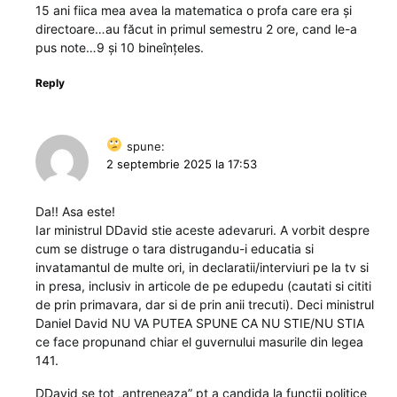
15 ani fiica mea avea la matematica o profa care era și
directoare…au făcut in primul semestru 2 ore, cand le-a
pus note…9 și 10 bineînțeles.
Reply
spune:
2 septembrie 2025 la 17:53
Da!! Asa este!
Iar ministrul DDavid stie aceste adevaruri. A vorbit despre
cum se distruge o tara distrugandu-i educatia si
invatamantul de multe ori, in declaratii/interviuri pe la tv si
in presa, inclusiv in articole de pe edupedu (cautati si cititi
de prin primavara, dar si de prin anii trecuti). Deci ministrul
Daniel David NU VA PUTEA SPUNE CA NU STIE/NU STIA
ce face propunand chiar el guvernului masurile din legea
141.
DDavid se tot „antreneaza” pt a candida la functii politice