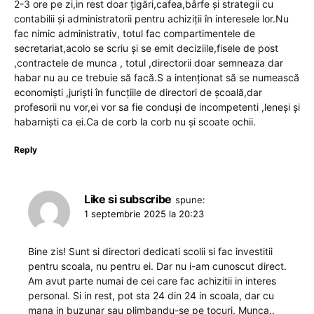
2-3 ore pe zi,in rest doar țigări,cafea,bârfe și strategii cu
contabilii și administratorii pentru achiziții în interesele lor.Nu
fac nimic administrativ, totul fac compartimentele de
secretariat,acolo se scriu și se emit deciziile,fisele de post
,contractele de munca , totul ,directorii doar semneaza dar
habar nu au ce trebuie să facă.S a intenționat să se numească
economiști ,juriști în funcțiile de directori de școală,dar
profesorii nu vor,ei vor sa fie conduși de incompetenti ,leneși și
habarniști ca ei.Ca de corb la corb nu și scoate ochii.
Reply
Like si subscribe
spune:
1 septembrie 2025 la 20:23
Bine zis! Sunt si directori dedicati scolii si fac investitii
pentru scoala, nu pentru ei. Dar nu i-am cunoscut direct.
Am avut parte numai de cei care fac achizitii in interes
personal. Si in rest, pot sta 24 din 24 in scoala, dar cu
mana in buzunar sau plimbandu-se pe tocuri. Munca..