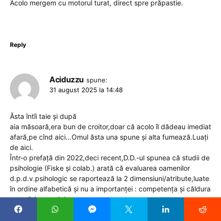
Acolo mergem cu motorul turat, direct spre prăpastie.
Reply
Aciduzzu
spune:
31 august 2025 la 14:48
Ăsta întîi taie și după
aia măsoară,era bun de croitor,doar că acolo îl dădeau imediat
afară,pe cînd aici…Omul ăsta una spune și alta fumează.Luați
de aici.
Într-o prefață din 2022,deci recent,D.D.-ul spunea că studii de
psihologie (Fiske și colab.) arată că evaluarea oamenilor
d.p.d.v.psihologic se raportează la 2 dimensiuni/atribute,luate
în ordine alfabetică și nu a importanței : competența și căldura
umană ( warmth ).
Preopinentul spune că mintea umană atribuie unei persoane
mai multă competență sau mai multă căldură umană.Cele 2