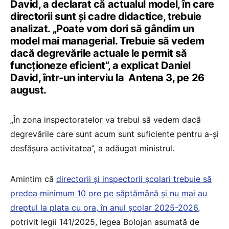
David, a declarat că actualul model, în care
directorii sunt și cadre didactice, trebuie
analizat. „Poate vom dori să gândim un
model mai managerial. Trebuie să vedem
dacă degrevările actuale le permit să
funcționeze eficient”, a explicat Daniel
David, într-un interviu la Antena 3, pe 26
august.
„În zona inspectoratelor va trebui să vedem dacă
degrevările care sunt acum sunt suficiente pentru a-și
desfășura activitatea”, a adăugat ministrul.
Amintim că
directorii și inspectorii școlari trebuie să
predea minimum 10 ore pe săptămână și nu mai au
dreptul la plata cu ora, în anul școlar 2025-2026
,
potrivit legii 141/2025, legea Bolojan asumată de