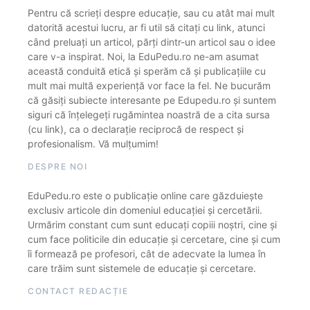
Pentru că scrieți despre educație, sau cu atât mai mult
datorită acestui lucru, ar fi util să citați cu link, atunci
când preluați un articol, părți dintr-un articol sau o idee
care v-a inspirat. Noi, la EduPedu.ro ne-am asumat
această conduită etică și sperăm că și publicațiile cu
mult mai multă experiență vor face la fel. Ne bucurăm
că găsiți subiecte interesante pe Edupedu.ro și suntem
siguri că înțelegeți rugămintea noastră de a cita sursa
(cu link), ca o declarație reciprocă de respect și
profesionalism. Vă mulțumim!
DESPRE NOI
EduPedu.ro este o publicație online care găzduiește
exclusiv articole din domeniul educației și cercetării.
Urmărim constant cum sunt educați copiii noștri, cine și
cum face politicile din educație și cercetare, cine și cum
îi formează pe profesori, cât de adecvate la lumea în
care trăim sunt sistemele de educație și cercetare.
CONTACT REDACȚIE