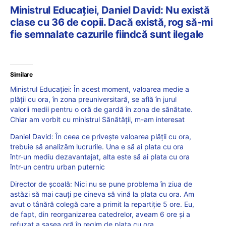
Ministrul Educației, Daniel David: Nu există
clase cu 36 de copii. Dacă există, rog să-mi
fie semnalate cazurile fiindcă sunt ilegale
Similare
Ministrul Educației: În acest moment, valoarea medie a
plății cu ora, în zona preuniversitară, se află în jurul
valorii medii pentru o oră de gardă în zona de sănătate.
Chiar am vorbit cu ministrul Sănătății, m-am interesat
Daniel David: În ceea ce privește valoarea plății cu ora,
trebuie să analizăm lucrurile. Una e să ai plata cu ora
într-un mediu dezavantajat, alta este să ai plata cu ora
într-un centru urban puternic
Director de școală: Nici nu se pune problema în ziua de
astăzi să mai cauți pe cineva să vină la plata cu ora. Am
avut o tânără colegă care a primit la repartiție 5 ore. Eu,
de fapt, din reorganizarea catedrelor, aveam 6 ore și a
refuzat a șasea oră în regim de plata cu ora