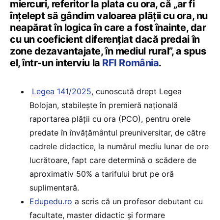
miercuri, referitor la plata cu ora, că „ar fi
înțelept să gândim valoarea plății cu ora, nu
neapărat în logica în care a fost înainte, dar
cu un coeficient diferențiat dacă predai în
zone dezavantajate, în mediul rural”, a spus
el, într-un interviu la
RFI România
.
Legea 141/2025
, cunoscută drept Legea
Bolojan, stabilește în premieră națională
raportarea plății cu ora (PCO), pentru orele
predate în învățământul preuniversitar, de către
cadrele didactice, la numărul mediu lunar de ore
lucrătoare, fapt care determină o scădere de
aproximativ 50% a tarifului brut pe oră
suplimentară.
Edupedu.ro
a scris că un profesor debutant cu
facultate, master didactic și formare