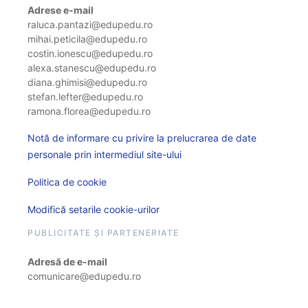
Adrese e-mail
raluca.pantazi@edupedu.ro
mihai.peticila@edupedu.ro
costin.ionescu@edupedu.ro
alexa.stanescu@edupedu.ro
diana.ghimisi@edupedu.ro
stefan.lefter@edupedu.ro
ramona.florea@edupedu.ro
Notă de informare cu privire la prelucrarea de date
personale prin intermediul site-ului
Politica de cookie
Modifică setarile cookie-urilor
PUBLICITATE ȘI PARTENERIATE
Adresă de e-mail
comunicare@edupedu.ro