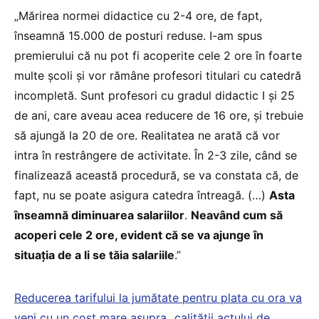
„Mărirea normei didactice cu 2-4 ore, de fapt,
înseamnă 15.000 de posturi reduse. I-am spus
premierului că nu pot fi acoperite cele 2 ore în foarte
multe școli și vor rămâne profesori titulari cu catedră
incompletă. Sunt profesori cu gradul didactic I și 25
de ani, care aveau acea reducere de 16 ore, și trebuie
să ajungă la 20 de ore. Realitatea ne arată că vor
intra în restrângere de activitate. În 2-3 zile, când se
finalizează această procedură, se va constata că, de
fapt, nu se poate asigura catedra întreagă. (…)
Asta
înseamnă diminuarea salariilor
.
Neavând cum să
acoperi cele 2 ore, evident că se va ajunge în
situația de a li se tăia salariile
.”
Reducerea tarifului la jumătate pentru plata cu ora va
veni cu un cost mare asupra „calității actului de