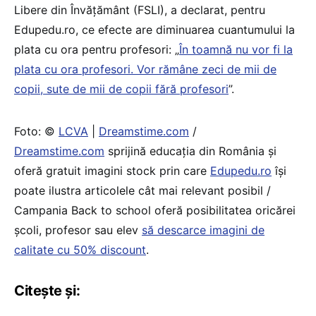
Libere din Învățământ (FSLI), a declarat, pentru
Edupedu.ro, ce efecte are diminuarea cuantumului la
plata cu ora pentru profesori: „
În toamnă nu vor fi la
plata cu ora profesori. Vor rămâne zeci de mii de
copii, sute de mii de copii fără profesori
”.
Foto: ©
LCVA
|
Dreamstime.com
/
Dreamstime.com
sprijină educaţia din România şi
oferă gratuit imagini stock prin care
Edupedu.ro
îşi
poate ilustra articolele cât mai relevant posibil /
Campania Back to school oferă posibilitatea oricărei
școli, profesor sau elev
să descarce imagini de
calitate cu 50% discount
.
Citește și: