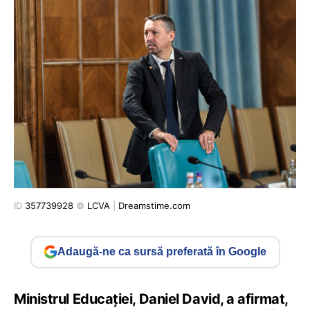
ID
357739928
©
LCVA
|
Dreamstime.com
Adaugă-ne ca sursă preferată în Google
Ministrul Educației, Daniel David, a afirmat,