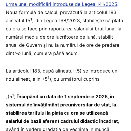
urma unei modificări introduse de Legea 141/2025
.
Noua formulă de calcul, prevăzută la articolul 183
1
alineatul (5
) din Legea 198/2023, stabilește că plata
cu ora se face prin raportarea salariului brut lunar la
numărul mediu de ore lucrătoare pe lună, stabilit
anual de Guvern și nu la numărul de ore de predare
dintr-o lună, cum era până acum.
La articolul 183, după alineatul (5) se introduce un
1
nou alineat, alin. (5
), cu următorul cuprins:
1
„(5
)
Începând cu data de 1 septembrie 2025, în
sistemul de învățământ preuniversitar de stat, la
stabilirea tarifului la plata cu ora se utilizează
salariul de bază aferent cadrului didactic încadrat
,
având în vedere gradația de vechime în muncă,