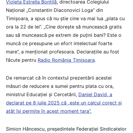
Violeta Estrella Bontilă
, directoarea Colegiului
Național „Constantin Diaconovici Loga” din
Timișoara, a spus că nu știe cine va mai lua „plata cu
ora la 22 de lei”. „Cine dorește să muncească gratis
sau să muncească pe extrem de puțini bani? Este o
muncă ce presupune un efort intelectual foarte
mare”, a menționat profesoara. Declarațiile au fost
făcute pentru
Radio România Timișoara
.
De remarcat că în contextul prezentării acestei
măsuri de reducere a sumei pentru plata cu ora,
ministrul Educației și Cercetării,
Daniel David, a
declarat pe 8 iulie 2025 că „este un calcul corect și
atât își permite în acest moment țara”.
Simion Hăncescu, președintele Federației Sindicatelor