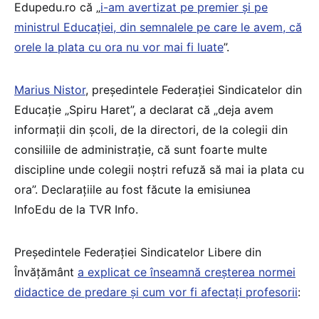
Edupedu.ro că „
i-am avertizat pe premier și pe
ministrul Educației, din semnalele pe care le avem, că
orele la plata cu ora nu vor mai fi luate
”.
Marius Nistor
, președintele Federației Sindicatelor din
Educație „Spiru Haret”, a declarat că „deja avem
informații din școli, de la directori, de la colegii din
consiliile de administrație, că sunt foarte multe
discipline unde colegii noștri refuză să mai ia plata cu
ora”. Declarațiile au fost făcute la emisiunea
InfoEdu de la TVR Info.
Președintele Federației Sindicatelor Libere din
Învățământ
a explicat ce înseamnă creșterea normei
didactice de predare și cum vor fi afectați profesorii
: