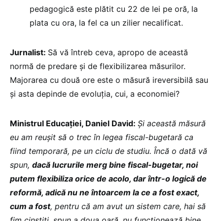
pedagogică este plătit cu 22 de lei pe oră, la
plata cu ora, la fel ca un zilier necalificat.
Jurnalist:
Să vă întreb ceva, apropo de această
normă de predare și de flexibilizarea măsurilor.
Majorarea cu două ore este o măsură ireversibilă sau
și asta depinde de evoluția, cui, a economiei?
Ministrul Educației, Daniel David:
Și această măsură
eu am reușit să o trec în legea fiscal-bugetară ca
fiind temporară, pe un ciclu de studiu. Încă o dată vă
spun,
dacă lucrurile merg bine fiscal-bugetar, noi
putem flexibiliza orice de acolo, dar într-o logică de
reformă, adică nu ne întoarcem la ce a fost exact,
cum a fost
, pentru că am avut un sistem care, hai să
fim cinstiți, spun a doua oară, nu funcționează bine.