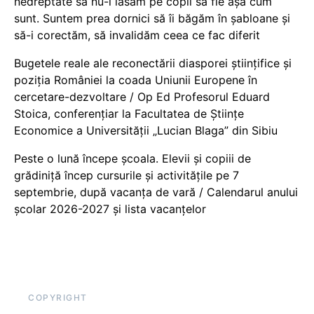
nedreptate să nu-i lăsăm pe copii să fie așa cum
sunt. Suntem prea dornici să îi băgăm în șabloane și
să-i corectăm, să invalidăm ceea ce fac diferit
Bugetele reale ale reconectării diasporei științifice și
poziția României la coada Uniunii Europene în
cercetare-dezvoltare / Op Ed Profesorul Eduard
Stoica, conferențiar la Facultatea de Științe
Economice a Universității „Lucian Blaga” din Sibiu
Peste o lună începe școala. Elevii și copiii de
grădiniță încep cursurile și activitățile pe 7
septembrie, după vacanța de vară / Calendarul anului
școlar 2026-2027 și lista vacanțelor
COPYRIGHT