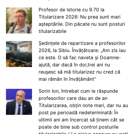
Profesor de Istorie cu 9.70 la
Titularizare 2026: Nu prea sunt mari
așteptările. Din păcate nu sunt posturi
titularizabile
Ședințele de repartizare a profesorilor
2026, la Sibiu. Învățătoare: „Am zis iau
ce este. O să fac naveta și Doamne-
ajută, dar dacă în doi,trei ani nu
reușesc să mă titularizez nu cred că
mai rămân în învățământ”
Sorin Ion, întrebat cum le răspunde
profesorilor care dau an de an
Titularizarea, obțin note mari, dar nu au
post pe perioadă nedeterminată: În
ultimii ani am încercat să ținem cât se
poate de bine sub control posturile
titularizabile / La niciun concurs nu poți