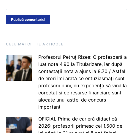
CELE MAI CITITE ARTICOLE
Profesorul Petruț Rizea: O profesoară a
luat nota 4.90 la Titularizare, iar după
contestații nota a ajuns la 8.70 / Astfel
de erori îmi arată ce entuziasmați sunt
profesorii buni, cu experiență să vină la
corectat și ce resurse financiare sunt
alocate unui astfel de concurs
important
OFICIAL Prima de carieră didactică
2026: profesorii primesc cei 1.500 de
lei până la 31 august și îi pot folosi