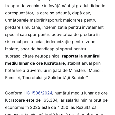
treapta de vechime în învățământ și gradul didactic
corespunzător, la care se adaugă, după caz,
următoarele majorări/sporuri: majorarea pentru
predare simultană, indemnizația pentru învățământ
special sau spor pentru activitatea de predare în
sistemul penitenciar, indemnizație pentru zone
izolate, spor de handicap și sporul pentru
suprasolicitare neuropsihică,
raportat la numărul
mediu lunar de ore lucrătoare
, stabilit anual prin
hotărâre a Guvernului inițiată de Ministerul Muncii,
Familiei, Tineretului și Solidarității Sociale.”
Conform
HG 1506/2024
, numărul mediu lunar de ore
lucrătoare este de 165,334, iar salariul minim brut pe
economie în 2025 este de 4.050 lei. Rezultă că
remunerația minimă brută legală orară pentru orice