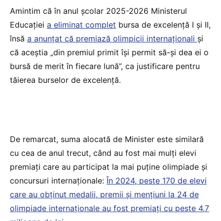
Amintim că în anul școlar 2025-2026 Ministerul
Educației
a eliminat complet
bursa de excelență I și II,
însă
a anunțat că premiază olimpicii internaționali
și
că aceștia „din premiul primit își permit să-și dea ei o
bursă de merit în fiecare lună”, ca justificare pentru
tăierea burselor de excelență.
De remarcat, suma alocată de Minister este similară
cu cea de anul trecut, când au fost mai mulți elevi
premiați care au participat la mai puține olimpiade și
concursuri internaționale:
În 2024, peste 170 de elevi
care au obținut medalii, premii și mențiuni la 24 de
olimpiade internaționale au fost premiați cu peste 4,7