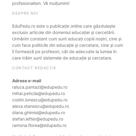
profesionalism. Vă mulțumim!
DESPRE NOI
EduPedu.ro este o publicație online care găzduiește
exclusiv articole din domeniul educației și cercetării.
Urmărim constant cum sunt educați copiii noștri, cine și
cum face politicile din educație și cercetare, cine și cum
îi formează pe profesori, cât de adecvate la lumea în
care trăim sunt sistemele de educație și cercetare.
CONTACT REDACȚIE
Adrese e-mail
raluca.pantazi@edupedu.ro
mihai.peticila@edupedu.ro
costin.ionescu@edupedu.ro
alexa.stanescu@edupedu.ro
diana.ghimisi@edupedu.ro
stefan.lefter@edupedu.ro
ramona.florea@edupedu.ro