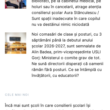
biblioteci, pe la cabinetul medical, pe
holuri sau în cancelarii, atrage atenția
consilierul școlar Aura Stănculescu /
Sunt spații inadecvate în care copilul
nu va destăinui nimic niciodată
Noi comasări de clase și posturi, cu 3
săptămâni până la debutul anului
școlar 2026-2027, sunt semnalate de
Alin Badea, prim-vicepreședinte USLI
Gorj: Ministerul o comite grav de tot.
Ne sună directorii disperați că oamenii
rămân fără posturi. Ce se întâmplă cu
învățătorii, cu educatorii?
CELE MAI NOI
Încă mai sunt școli în care consilierii școlari își