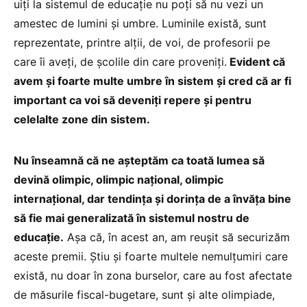
uiți la sistemul de educație nu poți să nu vezi un
amestec de lumini și umbre. Luminile există, sunt
reprezentate, printre alții, de voi, de profesorii pe
care îi aveți, de școlile din care proveniți.
Evident că
avem și foarte multe umbre în sistem și cred că ar fi
important ca voi să deveniți repere și pentru
celelalte zone din sistem.
Nu înseamnă că ne așteptăm ca toată lumea să
devină olimpic, olimpic național, olimpic
internațional, dar tendința și dorința de a învăța bine
să fie mai generalizată în sistemul nostru de
educație.
Așa că, în acest an, am reușit să securizăm
aceste premii. Știu și foarte multele nemulțumiri care
există, nu doar în zona burselor, care au fost afectate
de măsurile fiscal-bugetare, sunt și alte olimpiade,