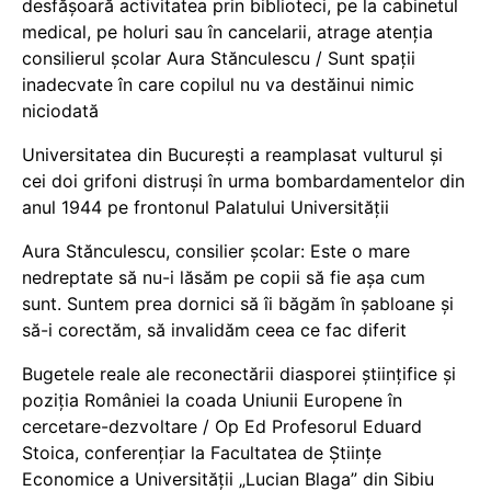
desfășoară activitatea prin biblioteci, pe la cabinetul
medical, pe holuri sau în cancelarii, atrage atenția
consilierul școlar Aura Stănculescu / Sunt spații
inadecvate în care copilul nu va destăinui nimic
niciodată
Universitatea din București a reamplasat vulturul și
cei doi grifoni distruși în urma bombardamentelor din
anul 1944 pe frontonul Palatului Universității
Aura Stănculescu, consilier școlar: Este o mare
nedreptate să nu-i lăsăm pe copii să fie așa cum
sunt. Suntem prea dornici să îi băgăm în șabloane și
să-i corectăm, să invalidăm ceea ce fac diferit
Bugetele reale ale reconectării diasporei științifice și
poziția României la coada Uniunii Europene în
cercetare-dezvoltare / Op Ed Profesorul Eduard
Stoica, conferențiar la Facultatea de Științe
Economice a Universității „Lucian Blaga” din Sibiu