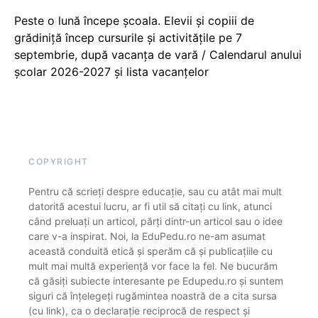
Peste o lună începe școala. Elevii și copiii de
grădiniță încep cursurile și activitățile pe 7
septembrie, după vacanța de vară / Calendarul anului
școlar 2026-2027 și lista vacanțelor
COPYRIGHT
Pentru că scrieți despre educație, sau cu atât mai mult
datorită acestui lucru, ar fi util să citați cu link, atunci
când preluați un articol, părți dintr-un articol sau o idee
care v-a inspirat. Noi, la EduPedu.ro ne-am asumat
această conduită etică și sperăm că și publicațiile cu
mult mai multă experiență vor face la fel. Ne bucurăm
că găsiți subiecte interesante pe Edupedu.ro și suntem
siguri că înțelegeți rugămintea noastră de a cita sursa
(cu link), ca o declarație reciprocă de respect și