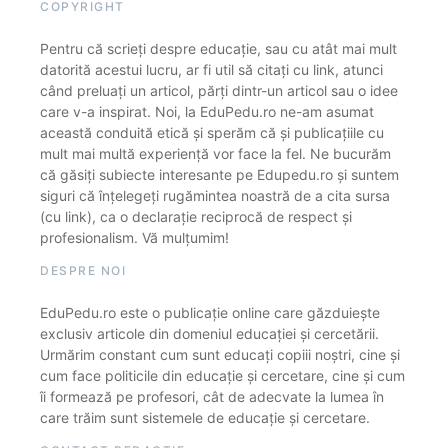
COPYRIGHT
Pentru că scrieți despre educație, sau cu atât mai mult
datorită acestui lucru, ar fi util să citați cu link, atunci
când preluați un articol, părți dintr-un articol sau o idee
care v-a inspirat. Noi, la EduPedu.ro ne-am asumat
această conduită etică și sperăm că și publicațiile cu
mult mai multă experiență vor face la fel. Ne bucurăm
că găsiți subiecte interesante pe Edupedu.ro și suntem
siguri că înțelegeți rugămintea noastră de a cita sursa
(cu link), ca o declarație reciprocă de respect și
profesionalism. Vă mulțumim!
DESPRE NOI
EduPedu.ro este o publicație online care găzduiește
exclusiv articole din domeniul educației și cercetării.
Urmărim constant cum sunt educați copiii noștri, cine și
cum face politicile din educație și cercetare, cine și cum
îi formează pe profesori, cât de adecvate la lumea în
care trăim sunt sistemele de educație și cercetare.