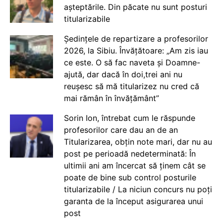
așteptările. Din păcate nu sunt posturi
titularizabile
Ședințele de repartizare a profesorilor
2026, la Sibiu. Învățătoare: „Am zis iau
ce este. O să fac naveta și Doamne-
ajută, dar dacă în doi,trei ani nu
reușesc să mă titularizez nu cred că
mai rămân în învățământ”
Sorin Ion, întrebat cum le răspunde
profesorilor care dau an de an
Titularizarea, obțin note mari, dar nu au
post pe perioadă nedeterminată: În
ultimii ani am încercat să ținem cât se
poate de bine sub control posturile
titularizabile / La niciun concurs nu poți
garanta de la început asigurarea unui
post