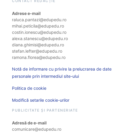
CONTACT REDACȚIE
Adrese e-mail
raluca.pantazi@edupedu.ro
mihai.peticila@edupedu.ro
costin.ionescu@edupedu.ro
alexa.stanescu@edupedu.ro
diana.ghimisi@edupedu.ro
stefan.lefter@edupedu.ro
ramona.florea@edupedu.ro
Notă de informare cu privire la prelucrarea de date
personale prin intermediul site-ului
Politica de cookie
Modifică setarile cookie-urilor
PUBLICITATE ȘI PARTENERIATE
Adresă de e-mail
comunicare@edupedu.ro