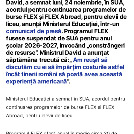
David, a semnat luni, 24 noiembrie, în SUA,
acordul pentru continuarea programelor de
burse FLEX și FLEX Abroad, pentru elevii de
liceu, anunță Ministerul Educației, într-un
comunicat de presă
. Programul FLEX
fusese suspendat de SUA pentru anul
școlar 2026-2027, invocând „constrângeri
de resurse”. Ministrul David a anunțat
săptămâna trecută că:„
Am reușit să
discutăm cu ei să împărțim costurile astfel
încât tinerii români să poată avea această
experiență americană
”.
Ministerul Educației a semnat în SUA, acordul pentru
continuarea programelor de burse FLEX și FLEX
Abroad, pentru elevii de liceu.
Programul FLEX oferă anual în medie circa 30 de