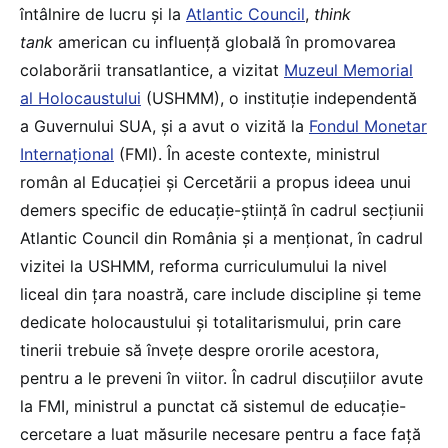
întâlnire de lucru și la
Atlantic Council
,
think
tank
american cu influență globală în promovarea
colaborării transatlantice, a vizitat
Muzeul Memorial
al Holocaustului
(USHMM), o instituție independentă
a Guvernului SUA, și a avut o vizită la
Fondul Monetar
Internațional
(FMI). În aceste contexte, ministrul
român al Educației și Cercetării a propus ideea unui
demers specific de educație-știință în cadrul secțiunii
Atlantic Council din România și a menționat, în cadrul
vizitei la USHMM, reforma curriculumului la nivel
liceal din țara noastră, care include discipline și teme
dedicate holocaustului și totalitarismului, prin care
tinerii trebuie să învețe despre ororile acestora,
pentru a le preveni în viitor. În cadrul discuțiilor avute
la FMI, ministrul a punctat că sistemul de educație-
cercetare a luat măsurile necesare pentru a face față