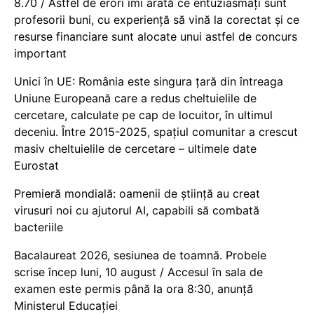
8.70 / Astfel de erori îmi arată ce entuziasmați sunt
profesorii buni, cu experiență să vină la corectat și ce
resurse financiare sunt alocate unui astfel de concurs
important
Unici în UE: România este singura țară din întreaga
Uniune Europeană care a redus cheltuielile de
cercetare, calculate pe cap de locuitor, în ultimul
deceniu. Între 2015-2025, spațiul comunitar a crescut
masiv cheltuielile de cercetare – ultimele date
Eurostat
Premieră mondială: oamenii de știință au creat
virusuri noi cu ajutorul AI, capabili să combată
bacteriile
Bacalaureat 2026, sesiunea de toamnă. Probele
scrise încep luni, 10 august / Accesul în sala de
examen este permis până la ora 8:30, anunță
Ministerul Educației