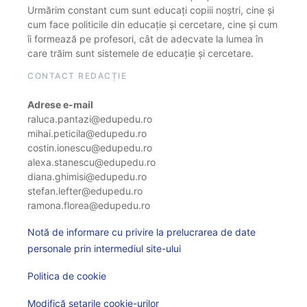
Urmărim constant cum sunt educați copiii noștri, cine și
cum face politicile din educație și cercetare, cine și cum
îi formează pe profesori, cât de adecvate la lumea în
care trăim sunt sistemele de educație și cercetare.
CONTACT REDACȚIE
Adrese e-mail
raluca.pantazi@edupedu.ro
mihai.peticila@edupedu.ro
costin.ionescu@edupedu.ro
alexa.stanescu@edupedu.ro
diana.ghimisi@edupedu.ro
stefan.lefter@edupedu.ro
ramona.florea@edupedu.ro
Notă de informare cu privire la prelucrarea de date
personale prin intermediul site-ului
Politica de cookie
Modifică setarile cookie-urilor