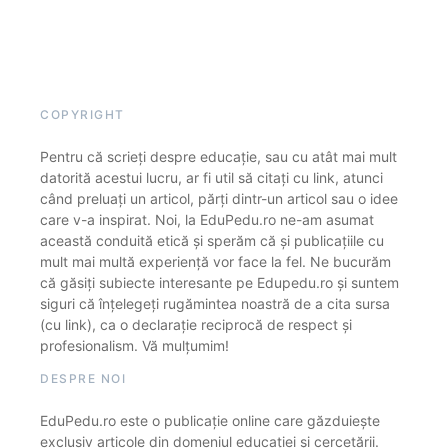
COPYRIGHT
Pentru că scrieți despre educație, sau cu atât mai mult
datorită acestui lucru, ar fi util să citați cu link, atunci
când preluați un articol, părți dintr-un articol sau o idee
care v-a inspirat. Noi, la EduPedu.ro ne-am asumat
această conduită etică și sperăm că și publicațiile cu
mult mai multă experiență vor face la fel. Ne bucurăm
că găsiți subiecte interesante pe Edupedu.ro și suntem
siguri că înțelegeți rugămintea noastră de a cita sursa
(cu link), ca o declarație reciprocă de respect și
profesionalism. Vă mulțumim!
DESPRE NOI
EduPedu.ro este o publicație online care găzduiește
exclusiv articole din domeniul educației și cercetării.