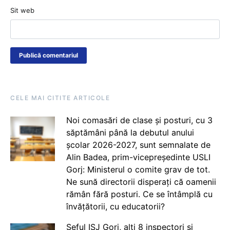
Sit web
CELE MAI CITITE ARTICOLE
Noi comasări de clase și posturi, cu 3
săptămâni până la debutul anului
școlar 2026-2027, sunt semnalate de
Alin Badea, prim-vicepreședinte USLI
Gorj: Ministerul o comite grav de tot.
Ne sună directorii disperați că oamenii
rămân fără posturi. Ce se întâmplă cu
învățătorii, cu educatorii?
Șeful ISJ Gorj, alți 8 inspectori și