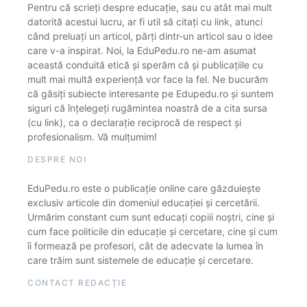
Pentru că scrieți despre educație, sau cu atât mai mult
datorită acestui lucru, ar fi util să citați cu link, atunci
când preluați un articol, părți dintr-un articol sau o idee
care v-a inspirat. Noi, la EduPedu.ro ne-am asumat
această conduită etică și sperăm că și publicațiile cu
mult mai multă experiență vor face la fel. Ne bucurăm
că găsiți subiecte interesante pe Edupedu.ro și suntem
siguri că înțelegeți rugămintea noastră de a cita sursa
(cu link), ca o declarație reciprocă de respect și
profesionalism. Vă mulțumim!
DESPRE NOI
EduPedu.ro este o publicație online care găzduiește
exclusiv articole din domeniul educației și cercetării.
Urmărim constant cum sunt educați copiii noștri, cine și
cum face politicile din educație și cercetare, cine și cum
îi formează pe profesori, cât de adecvate la lumea în
care trăim sunt sistemele de educație și cercetare.
CONTACT REDACȚIE