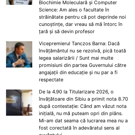
Biochimie Moleculară și Computer
Science: Am ales o facultate în
străinătate pentru că pot deprinde noi
cunoștințe, dar vreau să mă întorc în
țară și să devin profesor
Vicepremierul Tanczos Barna: Dacă
învățământul nu se rezolvă, pică toată
legea salarizării / Sunt mai multe
promisiuni din partea Guvernului către
angajații din educație și nu par a fi
respectate
De la 4.90 la Titularizare 2026, o
învățătoare din Sibiu a primit nota 8.70
după contestație: Când am văzut nota
inițială, nu mă puteam opri din plâns.
Mi-am dat seama că lucrarea mea nu a
fost corectată în adevăratul sens al
cuvântului