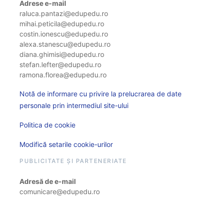
Adrese e-mail
raluca.pantazi@edupedu.ro
mihai.peticila@edupedu.ro
costin.ionescu@edupedu.ro
alexa.stanescu@edupedu.ro
diana.ghimisi@edupedu.ro
stefan.lefter@edupedu.ro
ramona.florea@edupedu.ro
Notă de informare cu privire la prelucrarea de date
personale prin intermediul site-ului
Politica de cookie
Modifică setarile cookie-urilor
PUBLICITATE ȘI PARTENERIATE
Adresă de e-mail
comunicare@edupedu.ro