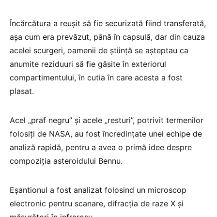
Încărcătura a reuşit să fie securizată fiind transferată,
aşa cum era prevăzut, până în capsulă, dar din cauza
acelei scurgeri, oamenii de ştiinţă se aşteptau ca
anumite reziduuri să fie găsite în exteriorul
compartimentului, în cutia în care acesta a fost
plasat.
Acel „praf negru” şi acele „resturi”, potrivit termenilor
folosiţi de NASA, au fost încredinţate unei echipe de
analiză rapidă, pentru a avea o primă idee despre
compoziţia asteroidului Bennu.
Eşantionul a fost analizat folosind un microscop
electronic pentru scanare, difracţia de raze X şi
măsurători în infraroşu.