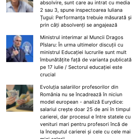
absolvire, sunt care au intrat cu media
2 sau 3, spune inspectoarea Iuliana
Țugui: Performanța trebuie măsurată și
prin câți absolvenți se angajează
Ministrul interimar al Muncii Dragos
Pîslaru: În urma ultimelor discuții cu
ministrul Educației lucrurile sunt mult
îmbunătățite față de varianta publicată
pe 17 iulie / Sectorul educației este
crucial
Evoluția salariilor profesorilor din
România nu se încadrează în niciun
model european - analiză Eurydice:
salariul crește doar 25 de ani în timpul
carierei, dar procesul e între statele cu
venituri mari pentru profesori încă de
la începutul carierei și cele cu cele mai
mici salarii