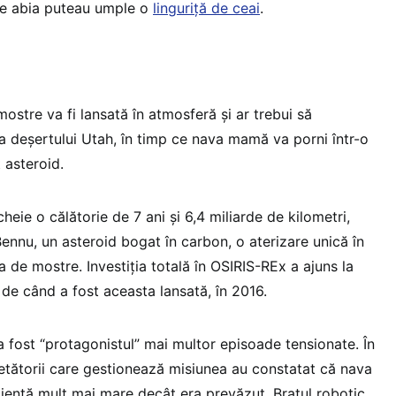
are abia puteau umple o
linguriță de ceai
.
ostre va fi lansată în atmosferă și ar trebui să
a deșertului Utah, în timp ce nava mamă va porni într-o
t asteroid.
heie o călătorie de 7 ani și 6,4 miliarde de kilometri,
ennu, un asteroid bogat în carbon, o aterizare unică în
ea de mostre. Investiția totală în OSIRIS-REx a ajuns la
 de când a fost aceasta lansată, în 2016.
 fost “protagonistul” mai multor episoade tensionate. În
tătorii care gestionează misiunea au constatat că nava
ciență mult mai mare decât era prevăzut. Brațul robotic