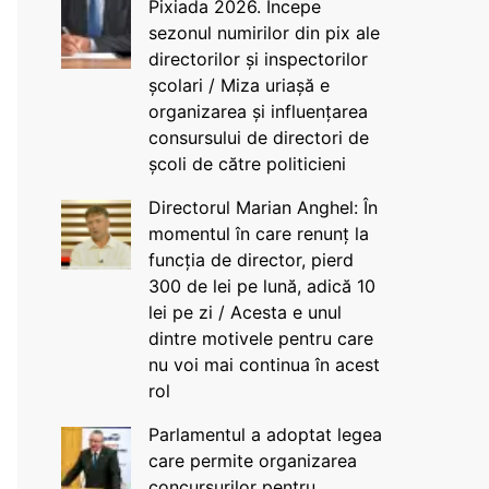
Pixiada 2026. Începe
sezonul numirilor din pix ale
directorilor și inspectorilor
școlari / Miza uriașă e
organizarea și influențarea
consursului de directori de
școli de către politicieni
Directorul Marian Anghel: În
momentul în care renunț la
funcția de director, pierd
300 de lei pe lună, adică 10
lei pe zi / Acesta e unul
dintre motivele pentru care
nu voi mai continua în acest
rol
Parlamentul a adoptat legea
care permite organizarea
concursurilor pentru