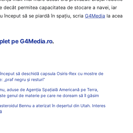
 decât permitea capacitatea de stocare a navei, iar
 început să se piardă în spațiu, scria
G4Media
la acea
mplet pe G4Media.ro
.
 început să deschidă capsula Osiris-Rex cu mostre de
 „praf negru și resturi”
nu, aduse de Agenția Spațială Americană pe Terra,
ste genul de materie pe care ne doream să îl găsim
teroidul Bennu a aterizat în deşertul din Utah. Interes
ţă