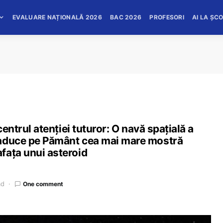
EVALUARE NAȚIONALĂ 2026
BAC 2026
PROFESORI
AI LA ȘC
centrul atenției tuturor: O navă spațială a
 aduce pe Pământ cea mai mare mostră
fața unui asteroid
ad
One comment