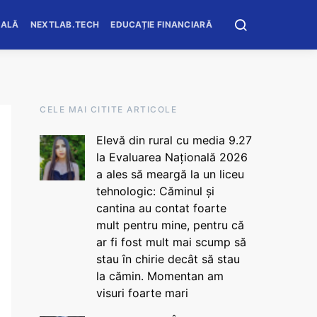
OALĂ
NEXTLAB.TECH
EDUCAȚIE FINANCIARĂ
CELE MAI CITITE ARTICOLE
Elevă din rural cu media 9.27
la Evaluarea Națională 2026
a ales să meargă la un liceu
tehnologic: Căminul și
cantina au contat foarte
mult pentru mine, pentru că
ar fi fost mult mai scump să
stau în chirie decât să stau
la cămin. Momentan am
visuri foarte mari