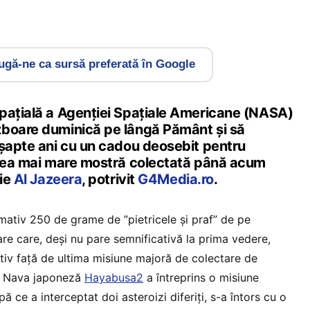
gă-ne ca sursă preferată în Google
pațială a Agenției Spațiale Americane (NASA)
zboare duminică pe lângă Pământ și să
 șapte ani cu un cadou deosebit pentru
 cea mai mare mostră colectată până acum
rie
Al Jazeera
, potrivit
G4Media.ro
.
ativ 250 de grame de ”pietricele și praf” de pe
are care, deși nu pare semnificativă la prima vedere,
tiv față de ultima misiune majoră de colectare de
. Nava japoneză
Hayabusa2
a întreprins o misiune
ă ce a interceptat doi asteroizi diferiți, s-a întors cu o