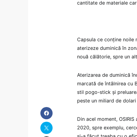
cantitate de materiale c
Capsula ce conține noile m
aterizeze duminică în zon
nouă călătorie, spre un al
Aterizarea de duminică înc
marcată de întâlnirea cu B
stil pogo-stick și preluar
peste un miliard de dolari
Din acel moment, OSIRIS a
2020, spre exemplu, cerce
și-a făcut treaba cu o efi