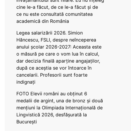
învățământului sunt hilare. Eu nu înțeleg
cine le-a făcut, de ce le-a făcut și de
ce nu este consultată comunitatea
academică din România
Legea salarizării 2026. Simion
Hăncescu, FSLI, despre neînceperea
anului școlar 2026-2027: Aceasta este
o măsură pe care o vom lua în calcul,
dar decizia finală aparține angajaților,
după ce aceștia se vor întoarce în
cancelarii. Profesorii sunt foarte
indignați
FOTO Elevii români au obținut 6
medalii de argint, una de bronz și două
mențiuni la Olimpiada Internațională de
Lingvistică 2026, desfășurată la
București