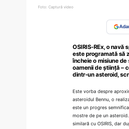
Foto: Captură video
Adau
OSIRIS-REx, o navă s
este programată să 
încheie o misiune de
oamenii de știință –
dintr-un asteroid, sc
Este vorba despre aproxim
asteroidul Bennu, o realiz
este un progres semnifica
mostre de pe un asteroid
similară cu OSIRIS, dar dup