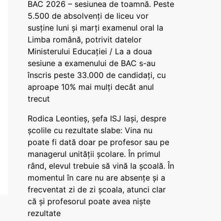
BAC 2026 – sesiunea de toamnă. Peste
5.500 de absolvenți de liceu vor
susține luni și marți examenul oral la
Limba română, potrivit datelor
Ministerului Educației / La a doua
sesiune a examenului de BAC s-au
înscris peste 33.000 de candidați, cu
aproape 10% mai mulți decât anul
trecut
Rodica Leontieș, șefa ISJ Iași, despre
școlile cu rezultate slabe: Vina nu
poate fi dată doar pe profesor sau pe
managerul unității școlare. În primul
rând, elevul trebuie să vină la școală. În
momentul în care nu are absențe și a
frecventat zi de zi școala, atunci clar
că și profesorul poate avea niște
rezultate