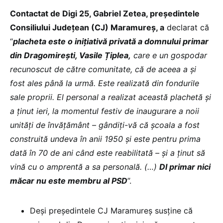
Contactat de Digi 25, Gabriel Zetea, președintele
Consiliului Județean (CJ) Maramureș, a
declarat că
“
placheta este o inițiativă privată a domnului primar
din Dragomirești, Vasile Țiplea,
care e un gospodar
recunoscut de către comunitate, că de aceea a și
fost ales până la urmă. Este realizată din fondurile
sale proprii. El personal a realizat această plachetă și
a ținut ieri, la momentul festiv de inaugurare a noii
unități de învățământ – gâ
ndiți-vă că școala a fost
construită undeva în anii 1950 și este pentru prima
dată în 70 de ani când este reabilitată – și a ținut să
vină cu o amprentă a sa personală. (…)
Dl primar nici
măcar nu este membru al PSD
”.
Deși președintele CJ Maramureș susține că