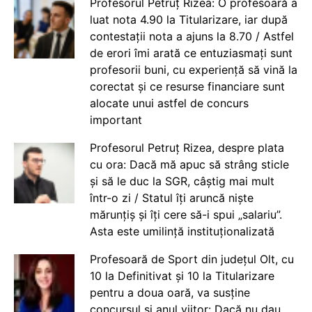
Profesorul Petruț Rizea: O profesoară a
luat nota 4.90 la Titularizare, iar după
contestații nota a ajuns la 8.70 / Astfel
de erori îmi arată ce entuziasmați sunt
profesorii buni, cu experiență să vină la
corectat și ce resurse financiare sunt
alocate unui astfel de concurs
important
Profesorul Petruț Rizea, despre plata
cu ora: Dacă mă apuc să strâng sticle
și să le duc la SGR, câștig mai mult
într-o zi / Statul îți aruncă niște
mărunțiș și îți cere să-i spui „salariu”.
Asta este umilință instituționalizată
Profesoară de Sport din județul Olt, cu
10 la Definitivat și 10 la Titularizare
pentru a doua oară, va susține
concursul și anul viitor: Dacă nu dau