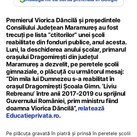
Premierul Viorica Dăncilă și președintele
Consiliului Județean Maramureș au fost
trecuți pe lista “ctitorilor” unei școli
reabilitate din fonduri publice, anul acesta.
Luni, la deschiderea anului școlar, primarul
orașului Dragomirești din județul
Maramureș a dezvelit, pe peretele școlii
gimnaziale, o plăcuță cu următorul mesaj:
“Din mila lui Dumnezeu s-a reabilitat în
orașul Dragomirești Școala Gimn. ‘Liviu
Rebreanu’ între anii 2017-2019 cu sprijinul
Guvernului României, prim ministru fiind
doamna Viorica Dăncilă”,
relatează
Educatieprivata.ro
.
Pe plăcuța gravată în piatră și prinsă în peretele școlii