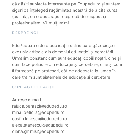
că găsiți subiecte interesante pe Edupedu.ro și suntem
siguri că înțelegeți rugămintea noastră de a cita sursa
(cu link), ca o declarație reciprocă de respect și
profesionalism. Vă mulțumim!
DESPRE NOI
EduPedu.ro este o publicație online care găzduiește
exclusiv articole din domeniul educației și cercetării.
Urmărim constant cum sunt educați copiii noștri, cine și
cum face politicile din educație și cercetare, cine și cum
îi formează pe profesori, cât de adecvate la lumea în
care trăim sunt sistemele de educație și cercetare.
CONTACT REDACȚIE
Adrese e-mail
raluca.pantazi@edupedu.ro
mihai.peticila@edupedu.ro
costin.ionescu@edupedu.ro
alexa.stanescu@edupedu.ro
diana.ghimisi@edupedu.ro