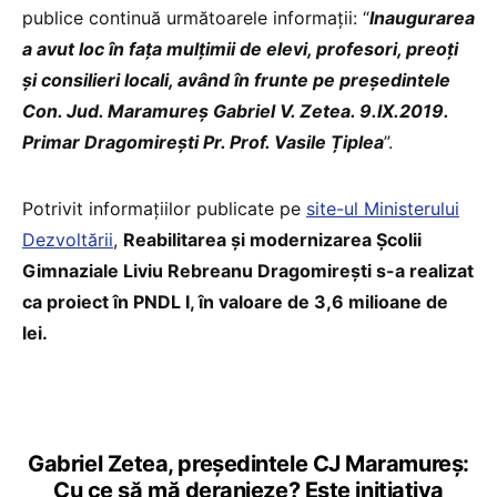
publice continuă următoarele informații: “
Inaugurarea
a avut loc în fața mulțimii de elevi, profesori, preoți
și consilieri locali, având în frunte pe președintele
Con. Jud. Maramureș Gabriel V. Zetea. 9.IX.2019.
Primar Dragomirești Pr. Prof. Vasile Țiplea
”.
Potrivit informațiilor publicate pe
site-ul Ministerului
Dezvoltării
,
Reabilitarea și modernizarea Școlii
Gimnaziale Liviu Rebreanu Dragomirești s-a realizat
ca proiect în PNDL I, în valoare de 3,6 milioane de
lei.
Gabriel Zetea, președintele CJ Maramureș:
Cu ce să mă deranjeze? Este inițiativa