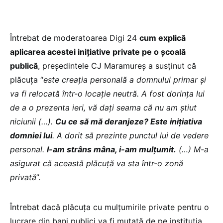
Întrebat de moderatoarea Digi 24
cum explică
aplicarea acestei inițiative private pe o școală
publică
, președintele CJ Maramureș a susținut că
plăcuța “
este creația personală a domnului primar și
va fi relocată într-o locație neutră. A fost dorința lui
de a o prezenta ieri, vă dați seama că nu am știut
niciunii (…).
Cu ce să mă deranjeze? Este inițiativa
domniei lui
. A dorit să prezinte punctul lui de vedere
personal.
I-am strâns mâna, i-am mulțumit.
(…) M-a
asigurat că această plăcuță va sta într-o zonă
privată
”.
Întrebat dacă plăcuța cu mulțumirile private pentru o
lucrare din bani publici va fi mutată de pe instituția