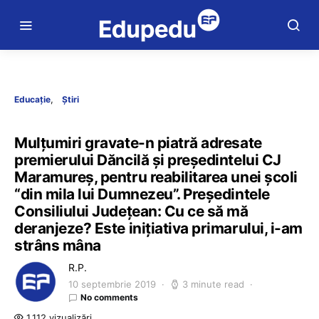
Educație
Știri
Mulțumiri gravate-n piatră adresate
premierului Dăncilă și președintelui CJ
Maramureș, pentru reabilitarea unei școli
“din mila lui Dumnezeu”. Președintele
Consiliului Județean: Cu ce să mă
deranjeze? Este inițiativa primarului, i-am
strâns mâna
R.P.
10 septembrie 2019
3 minute read
No comments
1.112 vizualizări