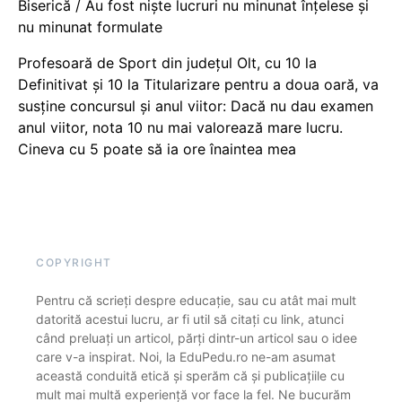
Biserică / Au fost niște lucruri nu minunat înțelese și
nu minunat formulate
Profesoară de Sport din județul Olt, cu 10 la
Definitivat și 10 la Titularizare pentru a doua oară, va
susține concursul și anul viitor: Dacă nu dau examen
anul viitor, nota 10 nu mai valorează mare lucru.
Cineva cu 5 poate să ia ore înaintea mea
COPYRIGHT
Pentru că scrieți despre educație, sau cu atât mai mult
datorită acestui lucru, ar fi util să citați cu link, atunci
când preluați un articol, părți dintr-un articol sau o idee
care v-a inspirat. Noi, la EduPedu.ro ne-am asumat
această conduită etică și sperăm că și publicațiile cu
mult mai multă experiență vor face la fel. Ne bucurăm