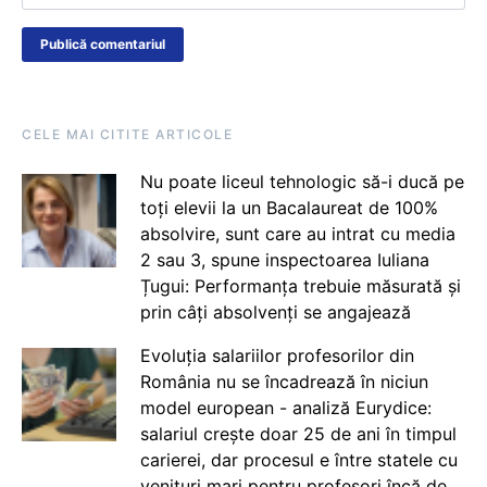
CELE MAI CITITE ARTICOLE
Nu poate liceul tehnologic să-i ducă pe
toți elevii la un Bacalaureat de 100%
absolvire, sunt care au intrat cu media
2 sau 3, spune inspectoarea Iuliana
Țugui: Performanța trebuie măsurată și
prin câți absolvenți se angajează
Evoluția salariilor profesorilor din
România nu se încadrează în niciun
model european - analiză Eurydice:
salariul crește doar 25 de ani în timpul
carierei, dar procesul e între statele cu
venituri mari pentru profesori încă de