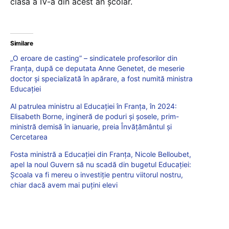
clasa a IV-a din acest an școlar.
Similare
„O eroare de casting” – sindicatele profesorilor din
Franța, după ce deputata Anne Genetet, de meserie
doctor și specializată în apărare, a fost numită ministra
Educației
Al patrulea ministru al Educației în Franța, în 2024:
Elisabeth Borne, ingineră de poduri și șosele, prim-
ministră demisă în ianuarie, preia Învățământul și
Cercetarea
Fosta ministră a Educației din Franța, Nicole Belloubet,
apel la noul Guvern să nu scadă din bugetul Educației:
Școala va fi mereu o investiție pentru viitorul nostru,
chiar dacă avem mai puțini elevi