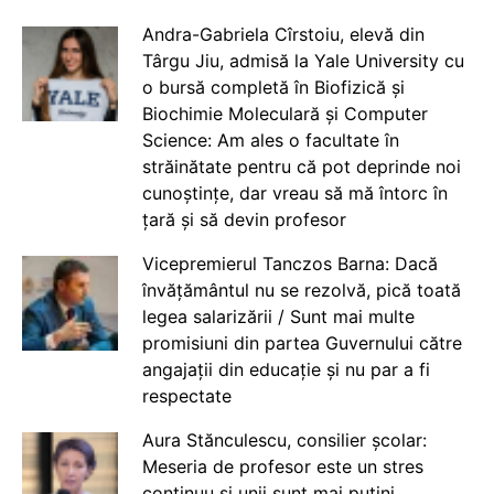
Andra-Gabriela Cîrstoiu, elevă din
Târgu Jiu, admisă la Yale University cu
o bursă completă în Biofizică și
Biochimie Moleculară și Computer
Science: Am ales o facultate în
străinătate pentru că pot deprinde noi
cunoștințe, dar vreau să mă întorc în
țară și să devin profesor
Vicepremierul Tanczos Barna: Dacă
învățământul nu se rezolvă, pică toată
legea salarizării / Sunt mai multe
promisiuni din partea Guvernului către
angajații din educație și nu par a fi
respectate
Aura Stănculescu, consilier școlar:
Meseria de profesor este un stres
continuu și unii sunt mai puțini