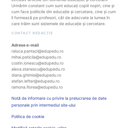
Urmărim constant cum sunt educați copiii noștri, cine și
cum face politicile din educație și cercetare, cine și cum
îi formează pe profesori, cât de adecvate la lumea în
care trăim sunt sistemele de educație și cercetare.
CONTACT REDACȚIE
Adrese e-mail
raluca.pantazi@edupedu.ro
mihai.peticila@edupedu.ro
costin.ionescu@edupedu.ro
alexa.stanescu@edupedu.ro
diana.ghimisi@edupedu.ro
stefan.lefter@edupedu.ro
ramona.florea@edupedu.ro
Notă de informare cu privire la prelucrarea de date
personale prin intermediul site-ului
Politica de cookie
Modifică setarile cookie-urilor