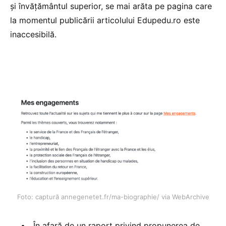
și învățământul superior, se mai arăta pe pagina care
la momentul publicării articolului Edupedu.ro este
inaccesibilă.
Foto: captură annegenetet.fr/ma-biographie/ via WebArchive
„În afară de un raport privind propunerea de