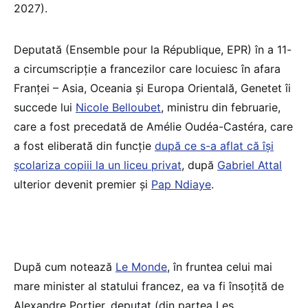
2027).
Deputată (Ensemble pour la République, EPR) în a 11-
a circumscripție a francezilor care locuiesc în afara
Franței – Asia, Oceania și Europa Orientală, Genetet îi
succede lui
Nicole Belloubet
, ministru din februarie,
care a fost precedată de Amélie Oudéa-Castéra, care
a fost eliberată din funcție
după ce s-a aflat că își
școlariza copiii la un liceu privat
, după
Gabriel Attal
ulterior devenit premier și
Pap Ndiaye
.
După cum notează
Le Monde
, în fruntea celui mai
mare minister al statului francez, ea va fi însoțită de
Alexandre Portier, deputat (din partea Les