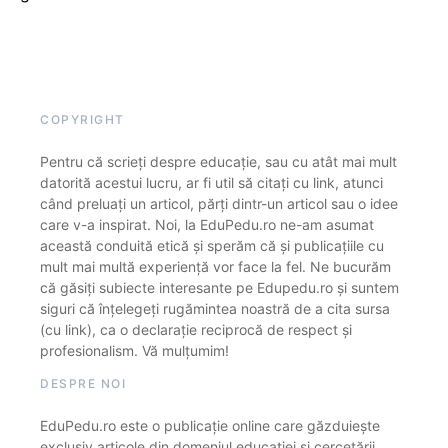
COPYRIGHT
Pentru că scrieți despre educație, sau cu atât mai mult
datorită acestui lucru, ar fi util să citați cu link, atunci
când preluați un articol, părți dintr-un articol sau o idee
care v-a inspirat. Noi, la EduPedu.ro ne-am asumat
această conduită etică și sperăm că și publicațiile cu
mult mai multă experiență vor face la fel. Ne bucurăm
că găsiți subiecte interesante pe Edupedu.ro și suntem
siguri că înțelegeți rugămintea noastră de a cita sursa
(cu link), ca o declarație reciprocă de respect și
profesionalism. Vă mulțumim!
DESPRE NOI
EduPedu.ro este o publicație online care găzduiește
exclusiv articole din domeniul educației și cercetării.