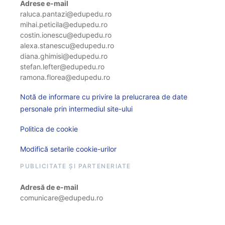
Adrese e-mail
raluca.pantazi@edupedu.ro
mihai.peticila@edupedu.ro
costin.ionescu@edupedu.ro
alexa.stanescu@edupedu.ro
diana.ghimisi@edupedu.ro
stefan.lefter@edupedu.ro
ramona.florea@edupedu.ro
Notă de informare cu privire la prelucrarea de date
personale prin intermediul site-ului
Politica de cookie
Modifică setarile cookie-urilor
PUBLICITATE ȘI PARTENERIATE
Adresă de e-mail
comunicare@edupedu.ro