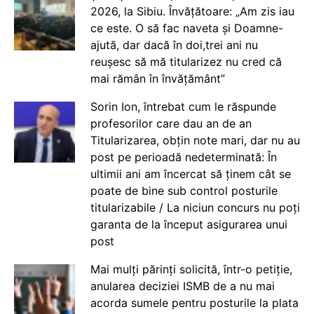
2026, la Sibiu. Învățătoare: „Am zis iau
ce este. O să fac naveta și Doamne-
ajută, dar dacă în doi,trei ani nu
reușesc să mă titularizez nu cred că
mai rămân în învățământ”
Sorin Ion, întrebat cum le răspunde
profesorilor care dau an de an
Titularizarea, obțin note mari, dar nu au
post pe perioadă nedeterminată: În
ultimii ani am încercat să ținem cât se
poate de bine sub control posturile
titularizabile / La niciun concurs nu poți
garanta de la început asigurarea unui
post
Mai mulți părinți solicită, într-o petiție,
anularea deciziei ISMB de a nu mai
acorda sumele pentru posturile la plata