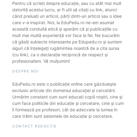
Pentru că scrieți despre educație, sau cu atât mai mult
datorită acestui lucru, ar fi util să citați cu link, atunci
când preluați un articol, părți dintr-un articol sau o idee
care v-a inspirat. Noi, la EduPedu.ro ne-am asumat
această conduită etică și sperăm că și publicațiile cu
mult mai multă experiență vor face la fel. Ne bucurăm
că găsiți subiecte interesante pe Edupedu.ro și suntem
siguri că înțelegeți rugămintea noastră de a cita sursa
(cu link), ca o declarație reciprocă de respect și
profesionalism. Vă mulțumim!
DESPRE NOI
EduPedu.ro este o publicație online care găzduiește
exclusiv articole din domeniul educației și cercetării.
Urmărim constant cum sunt educați copiii noștri, cine și
cum face politicile din educație și cercetare, cine și cum
îi formează pe profesori, cât de adecvate la lumea în
care trăim sunt sistemele de educație și cercetare.
CONTACT REDACȚIE