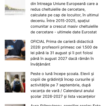
din întreaga Uniune Europeană care a
redus cheltuielile de cercetare,
calculate pe cap de locuitor, în ultimul
deceniu. Între 2015-2025, spațiul
comunitar a crescut masiv cheltuielile
de cercetare - ultimele date Eurostat
OFICIAL Prima de carieră didactică
2026: profesorii primesc cei 1.500 de
lei până la 31 august și îi pot folosi
până în august 2027 dacă rămân în
învățământ
Peste o lună începe școala. Elevii și
copiii de grădiniță încep cursurile și
activitățile pe 7 septembrie, după
vacanța de vară / Calendarul anului
școlar 2026-2027 și lista vacanțelor
Aura Stănculescu, consilier școlar: Este