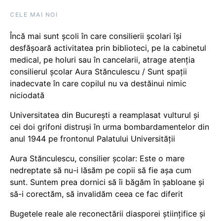
CELE MAI NOI
Încă mai sunt școli în care consilierii școlari își
desfășoară activitatea prin biblioteci, pe la cabinetul
medical, pe holuri sau în cancelarii, atrage atenția
consilierul școlar Aura Stănculescu / Sunt spații
inadecvate în care copilul nu va destăinui nimic
niciodată
Universitatea din București a reamplasat vulturul și
cei doi grifoni distruși în urma bombardamentelor din
anul 1944 pe frontonul Palatului Universității
Aura Stănculescu, consilier școlar: Este o mare
nedreptate să nu-i lăsăm pe copii să fie așa cum
sunt. Suntem prea dornici să îi băgăm în șabloane și
să-i corectăm, să invalidăm ceea ce fac diferit
Bugetele reale ale reconectării diasporei științifice și