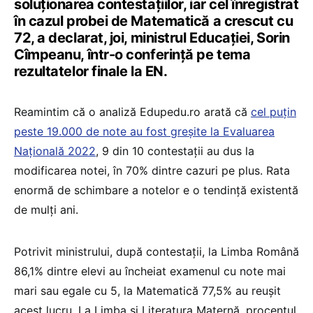
soluționarea contestațiilor, iar cel înregistrat
în cazul probei de Matematică a crescut cu
72, a declarat, joi, ministrul Educației, Sorin
Cîmpeanu, într-o conferință pe tema
rezultatelor finale la EN.
Reamintim că o analiză Edupedu.ro arată că
cel puțin
peste 19.000 de note au fost greșite la Evaluarea
Națională 2022
, 9 din 10 contestații au dus la
modificarea notei, în 70% dintre cazuri pe plus. Rata
enormă de schimbare a notelor e o tendință existentă
de mulți ani.
Potrivit ministrului, după contestații, la Limba Română
86,1% dintre elevi au încheiat examenul cu note mai
mari sau egale cu 5, la Matematică 77,5% au reușit
acest lucru. La Limba și Literatura Maternă, procentul