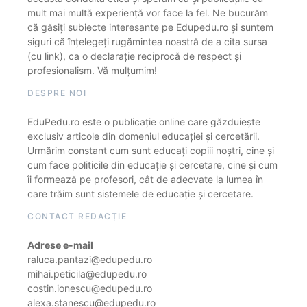
mult mai multă experiență vor face la fel. Ne bucurăm
că găsiți subiecte interesante pe Edupedu.ro și suntem
siguri că înțelegeți rugămintea noastră de a cita sursa
(cu link), ca o declarație reciprocă de respect și
profesionalism. Vă mulțumim!
DESPRE NOI
EduPedu.ro este o publicație online care găzduiește
exclusiv articole din domeniul educației și cercetării.
Urmărim constant cum sunt educați copiii noștri, cine și
cum face politicile din educație și cercetare, cine și cum
îi formează pe profesori, cât de adecvate la lumea în
care trăim sunt sistemele de educație și cercetare.
CONTACT REDACȚIE
Adrese e-mail
raluca.pantazi@edupedu.ro
mihai.peticila@edupedu.ro
costin.ionescu@edupedu.ro
alexa.stanescu@edupedu.ro