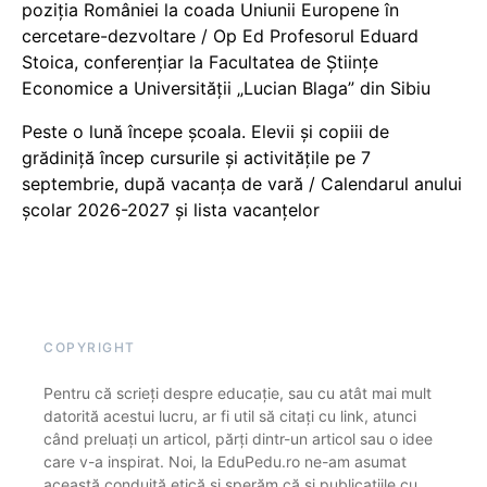
poziția României la coada Uniunii Europene în
cercetare-dezvoltare / Op Ed Profesorul Eduard
Stoica, conferențiar la Facultatea de Științe
Economice a Universității „Lucian Blaga” din Sibiu
Peste o lună începe școala. Elevii și copiii de
grădiniță încep cursurile și activitățile pe 7
septembrie, după vacanța de vară / Calendarul anului
școlar 2026-2027 și lista vacanțelor
COPYRIGHT
Pentru că scrieți despre educație, sau cu atât mai mult
datorită acestui lucru, ar fi util să citați cu link, atunci
când preluați un articol, părți dintr-un articol sau o idee
care v-a inspirat. Noi, la EduPedu.ro ne-am asumat
această conduită etică și sperăm că și publicațiile cu