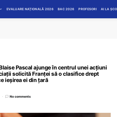
EVALUARE NAȚIONALĂ 2026
BAC 2026
PROFESORI
AI LA ȘC
laise Pascal ajunge în centrul unei acțiuni
ciații solicită Franței să o clasifice drept
 ieșirea ei din țară
No comments