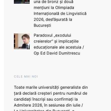
una de bronz și două
mențiuni la Olimpiada
Internațională de Lingvistică
2026, desfășurată la
București
Paradoxul „exodului
creierelor” și implicațiile
educaționale ale acestuia /
Op Ed David Dumitrescu
CELE MAI NOI
Toate marile universități generaliste din
țară declară creșteri pentru numărul de
candidați înscriși sau confirmați la
Admitere 2026, în sesiunea din iulie /