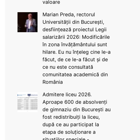
valoare
Marian Preda, rectorul
Universității din București,
desființează proiectul Legii
salarizării 2026: Modificările
în zona învățământului sunt
hilare. Eu nu înțeleg cine le-a
făcut, de ce le-a făcut și de
ce nu este consultată
comunitatea academică din
România
Admitere liceu 2026.
Aproape 600 de absolvenți
de gimnaziu din București au
fost redistribuiți la liceu,
după ce au participat la
etapa de soluționare a
situațiilor speciale -