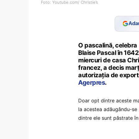
Foto: Youtube.com/ Christie’s
Adau
O pascalină, celebra 
Blaise Pascal în 1642,
miercuri de casa Chris
francez, a decis mar
autorizația de export
Agerpres
.
Doar opt dintre aceste ma
la acestea adăugându-se 
dintre ele sunt păstrate î