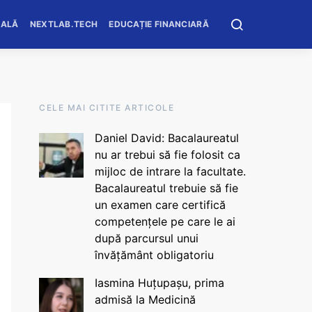
OALĂ
NEXTLAB.TECH
EDUCAȚIE FINANCIARĂ
CELE MAI CITITE ARTICOLE
Daniel David: Bacalaureatul
nu ar trebui să fie folosit ca
mijloc de intrare la facultate.
Bacalaureatul trebuie să fie
un examen care certifică
competențele pe care le ai
după parcursul unui
învățământ obligatoriu
Iasmina Huțupașu, prima
admisă la Medicină