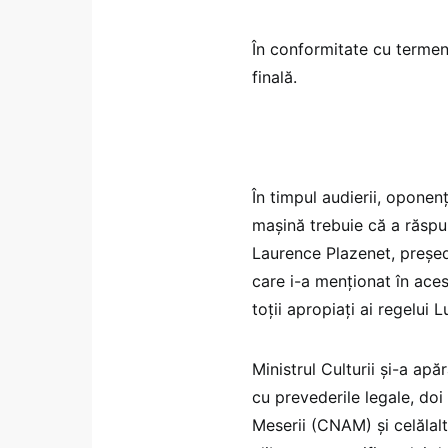
În conformitate cu termene
finală.
În timpul audierii, oponen
mașină trebuie că a răspun
Laurence Plazenet, președ
care i-a menționat în aces
toții apropiați ai regelui L
Ministrul Culturii și-a ap
cu prevederile legale, doi
Meserii (CNAM) și celălal