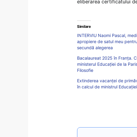
eliberarea certificatului 
Similare
INTERVIU Naomi Pascal, media
apropiere de satul meu pentru
secundă alegerea
Bacalaureat 2025 în Franța. C
ministerul Educației de la Par
Filosofie
Extinderea vacanței de primăva
în calcul de ministrul Educați