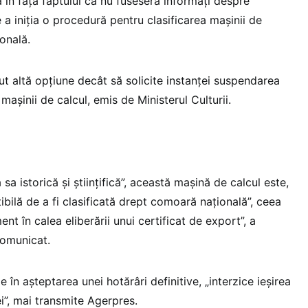
 în fața faptului că nu fuseseră informați despre
e a iniția o procedură pentru clasificarea mașinii de
onală.
ut altă opțiune decât să solicite instanței suspendarea
 mașinii de calcul, emis de Ministerul Culturii.
a istorică și științifică”, această mașină de calcul este,
tibilă de a fi clasificată drept comoară națională”, ceea
nt în calea eliberării unui certificat de export”, a
comunicat.
 în așteptarea unei hotărâri definitive, „interzice ieșirea
ei”, mai transmite Agerpres.