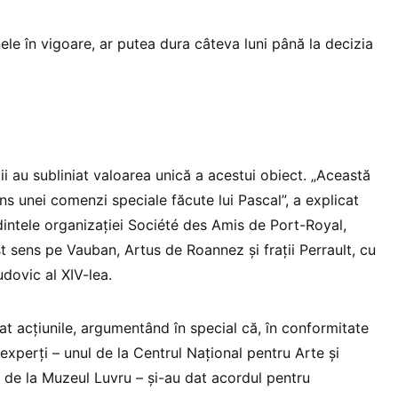
le în vigoare, ar putea dura câteva luni până la decizia
ții au subliniat valoarea unică a acestui obiect. „Această
s unei comenzi speciale făcute lui Pascal”, a explicat
intele organizației Société des Amis de Port-Royal,
t sens pe Vauban, Artus de Roannez și frații Perrault, cu
udovic al XIV-lea.
ărat acțiunile, argumentând în special că, în conformitate
 experți – unul de la Centrul Național pentru Arte și
t de la Muzeul Luvru – și-au dat acordul pentru