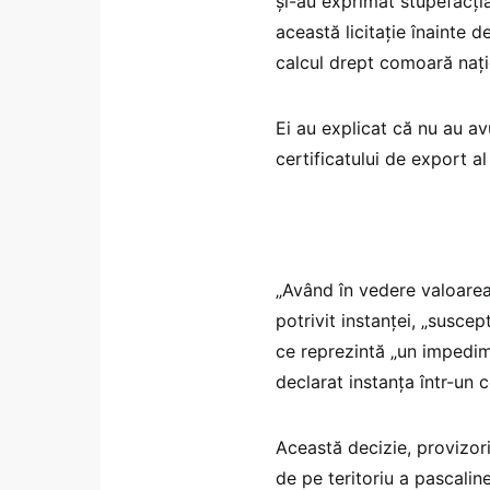
și-au exprimat stupefacția
această licitație înainte d
calcul drept comoară nați
Ei au explicat că nu au av
certificatului de export al
„Având în vedere valoarea s
potrivit instanței, „suscep
ce reprezintă „un impedime
declarat instanța într-un 
Această decizie, provizorie
de pe teritoriu a pascalin