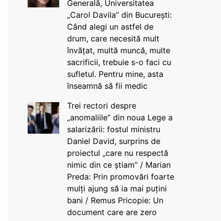
Generală, Universitatea
„Carol Davila” din București:
Când alegi un astfel de
drum, care necesită mult
învățat, multă muncă, multe
sacrificii, trebuie s-o faci cu
sufletul. Pentru mine, asta
înseamnă să fii medic
Trei rectori despre
„anomaliile” din noua Lege a
salarizării: fostul ministru
Daniel David, surprins de
proiectul „care nu respectă
nimic din ce știam” / Marian
Preda: Prin promovări foarte
mulți ajung să ia mai puțini
bani / Remus Pricopie: Un
document care are zero