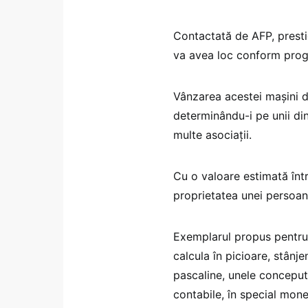
Contactată de AFP, prestig
va avea loc conform progr
Vânzarea acestei mașini de
determinându-i pe unii dint
multe asociații.
Cu o valoare estimată într
proprietatea unei persoan
Exemplarul propus pentru 
calcula în picioare, stânje
pascaline, unele concepute
contabile, în special mone