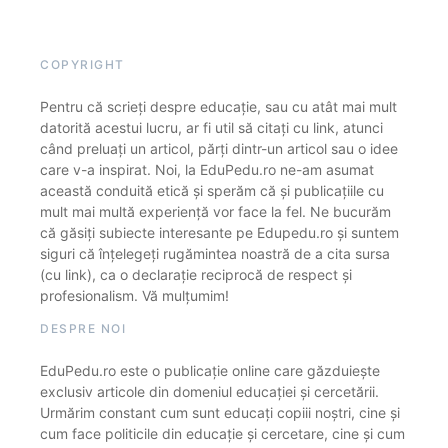
COPYRIGHT
Pentru că scrieți despre educație, sau cu atât mai mult
datorită acestui lucru, ar fi util să citați cu link, atunci
când preluați un articol, părți dintr-un articol sau o idee
care v-a inspirat. Noi, la EduPedu.ro ne-am asumat
această conduită etică și sperăm că și publicațiile cu
mult mai multă experiență vor face la fel. Ne bucurăm
că găsiți subiecte interesante pe Edupedu.ro și suntem
siguri că înțelegeți rugămintea noastră de a cita sursa
(cu link), ca o declarație reciprocă de respect și
profesionalism. Vă mulțumim!
DESPRE NOI
EduPedu.ro este o publicație online care găzduiește
exclusiv articole din domeniul educației și cercetării.
Urmărim constant cum sunt educați copiii noștri, cine și
cum face politicile din educație și cercetare, cine și cum