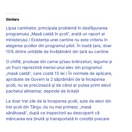
Similare
Lipsa cantinelor, principala problemă în desfășurarea
programului „Masă caldă în școli”, arată un raport al
ministerului / Existența unei cantine nu este criteriu în
alegerea școlilor din programul pilot. În toată țara, doar
10% dintre unitățile de învățământ din țară au cantine
O chiflă, produse din carne și/sau brânzeturi, legume și
un fruct reprezintă meniul unui elev din programul
„masă caldă”, care costă 15 lei / În normele de aplicare,
aprobate de Guvern la 2 săptămâni de la începerea
școlii, nu se precizează și de când ar putea primi elevii
pachetul alimentar, depinde de licitații
La doar trei zile de la începerea școlii, sute de elevi din
trei școli din Târgu Jiu nu mai primesc „masă
sănătoasă”, după ce inspectorii au descoperit că
mâncarea era ținută și transportată în condiții precare