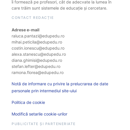
îi formează pe profesori, cât de adecvate la lumea în
care trăim sunt sistemele de educație și cercetare.
CONTACT REDACȚIE
Adrese e-mail
raluca.pantazi@edupedu.ro
mihai.peticila@edupedu.ro
costin.ionescu@edupedu.ro
alexa.stanescu@edupedu.ro
diana.ghimisi@edupedu.ro
stefan.lefter@edupedu.ro
ramona.florea@edupedu.ro
Notă de informare cu privire la prelucrarea de date
personale prin intermediul site-ului
Politica de cookie
Modifică setarile cookie-urilor
PUBLICITATE ȘI PARTENERIATE