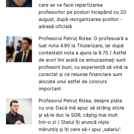
care se va face repartizarea
profesorilor pe posturi începând cu 20
august, după reorganizarea școlilor -
adresă oficială
Profesorul Petruț Rizea: O profesoară a
luat nota 4.90 la Titularizare, iar după
contestații nota a ajuns la 8.70 / Astfel
de erori îmi arată ce entuziasmați sunt
profesorii buni, cu experiență să vină la
corectat și ce resurse financiare sunt
alocate unui astfel de concurs
important
Profesorul Petruț Rizea, despre plata
cu ora: Dacă mă apuc să strâng sticle
și să le duc la SGR, câștig mai mult
într-o zi / Statul îți aruncă niște
mărunțiș și îți cere să-i spui „salariu”.