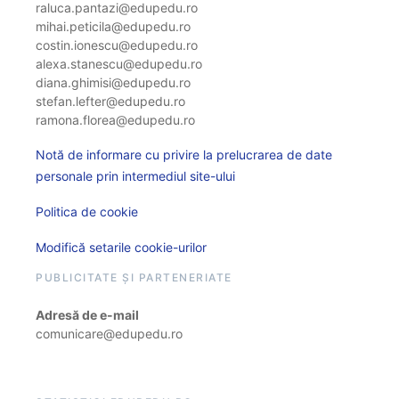
raluca.pantazi@edupedu.ro
mihai.peticila@edupedu.ro
costin.ionescu@edupedu.ro
alexa.stanescu@edupedu.ro
diana.ghimisi@edupedu.ro
stefan.lefter@edupedu.ro
ramona.florea@edupedu.ro
Notă de informare cu privire la prelucrarea de date
personale prin intermediul site-ului
Politica de cookie
Modifică setarile cookie-urilor
PUBLICITATE ȘI PARTENERIATE
Adresă de e-mail
comunicare@edupedu.ro