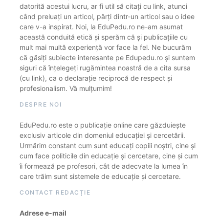
datorită acestui lucru, ar fi util să citați cu link, atunci
când preluați un articol, părți dintr-un articol sau o idee
care v-a inspirat. Noi, la EduPedu.ro ne-am asumat
această conduită etică și sperăm că și publicațiile cu
mult mai multă experiență vor face la fel. Ne bucurăm
că găsiți subiecte interesante pe Edupedu.ro și suntem
siguri că înțelegeți rugămintea noastră de a cita sursa
(cu link), ca o declarație reciprocă de respect și
profesionalism. Vă mulțumim!
DESPRE NOI
EduPedu.ro este o publicație online care găzduiește
exclusiv articole din domeniul educației și cercetării.
Urmărim constant cum sunt educați copiii noștri, cine și
cum face politicile din educație și cercetare, cine și cum
îi formează pe profesori, cât de adecvate la lumea în
care trăim sunt sistemele de educație și cercetare.
CONTACT REDACȚIE
Adrese e-mail