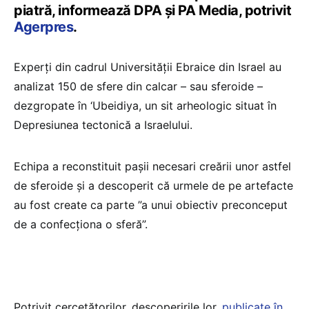
piatră, informează DPA şi PA Media, potrivit
Agerpres
.
Experţi din cadrul Universităţii Ebraice din Israel au
analizat 150 de sfere din calcar – sau sferoide –
dezgropate în ‘Ubeidiya, un sit arheologic situat în
Depresiunea tectonică a Israelului.
Echipa a reconstituit paşii necesari creării unor astfel
de sferoide şi a descoperit că urmele de pe artefacte
au fost create ca parte ”a unui obiectiv preconceput
de a confecţiona o sferă”.
Potrivit cercetătorilor, descoperirile lor,
publicate în