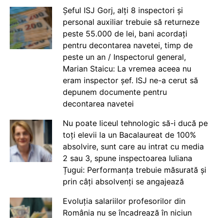
Șeful ISJ Gorj, alți 8 inspectori și
personal auxiliar trebuie să returneze
peste 55.000 de lei, bani acordați
pentru decontarea navetei, timp de
peste un an / Inspectorul general,
Marian Staicu: La vremea aceea nu
eram inspector șef. ISJ ne-a cerut să
depunem documente pentru
decontarea navetei
Nu poate liceul tehnologic să-i ducă pe
toți elevii la un Bacalaureat de 100%
absolvire, sunt care au intrat cu media
2 sau 3, spune inspectoarea Iuliana
Țugui: Performanța trebuie măsurată și
prin câți absolvenți se angajează
Evoluția salariilor profesorilor din
România nu se încadrează în niciun