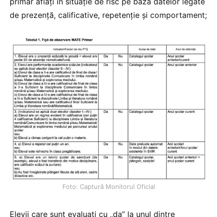
primar aflați în situație de risc pe baza datelor legate
de prezență, calificative, repetenție și comportament;
Foto: Captură Monitorul Oficial
Elevii care sunt evaluați cu „da” la unul dintre