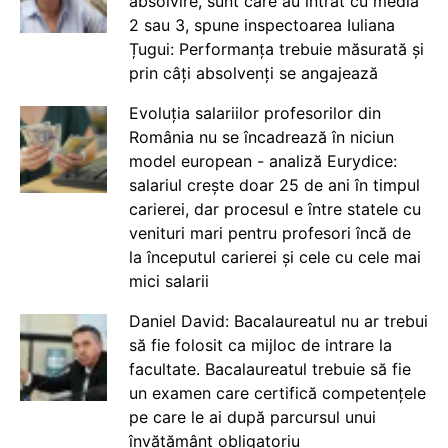
absolvire, sunt care au intrat cu media
2 sau 3, spune inspectoarea Iuliana
Țugui: Performanța trebuie măsurată și
prin câți absolvenți se angajează
Evoluția salariilor profesorilor din
România nu se încadrează în niciun
model european - analiză Eurydice:
salariul crește doar 25 de ani în timpul
carierei, dar procesul e între statele cu
venituri mari pentru profesori încă de
la începutul carierei și cele cu cele mai
mici salarii
Daniel David: Bacalaureatul nu ar trebui
să fie folosit ca mijloc de intrare la
facultate. Bacalaureatul trebuie să fie
un examen care certifică competențele
pe care le ai după parcursul unui
învățământ obligatoriu