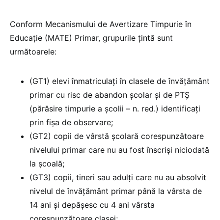
Conform Mecanismului de Avertizare Timpurie în
Educație (MATE) Primar, grupurile țintă sunt
următoarele:
(GT1) elevi înmatriculați în clasele de învățământ
primar cu risc de abandon școlar și de PTȘ
(părăsire timpurie a școlii – n. red.) identificați
prin fișa de observare;
(GT2) copii de vârstă școlară corespunzătoare
nivelului primar care nu au fost înscriși niciodată
la școală;
(GT3) copii, tineri sau adulți care nu au absolvit
nivelul de învățământ primar până la vârsta de
14 ani și depășesc cu 4 ani vârsta
corespunzătoare clasei;