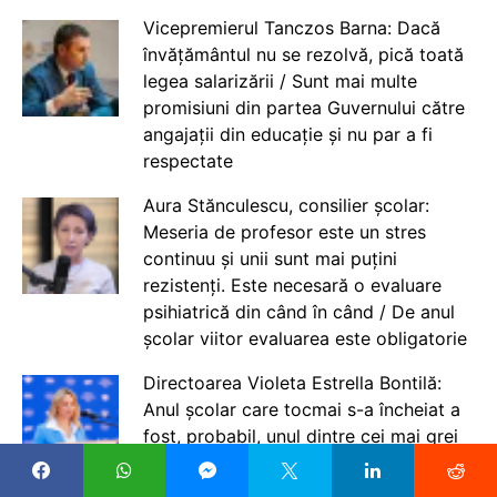
Vicepremierul Tanczos Barna: Dacă
învățământul nu se rezolvă, pică toată
legea salarizării / Sunt mai multe
promisiuni din partea Guvernului către
angajații din educație și nu par a fi
respectate
Aura Stănculescu, consilier școlar:
Meseria de profesor este un stres
continuu și unii sunt mai puțini
rezistenți. Este necesară o evaluare
psihiatrică din când în când / De anul
școlar viitor evaluarea este obligatorie
Directoarea Violeta Estrella Bontilă:
Anul școlar care tocmai s-a încheiat a
fost, probabil, unul dintre cei mai grei
pe care i-am trăit. Conducerea unei
școli în România înseamnă, astăzi, un