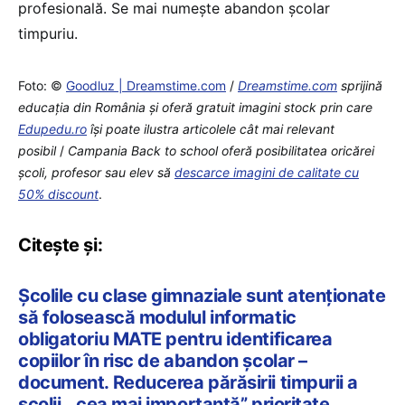
profesională. Se mai numește abandon școlar
timpuriu.
Foto: ©
Goodluz | Dreamstime.com
/
Dreamstime.com
sprijină
educaţia din România şi oferă gratuit imagini stock prin care
Edupedu.ro
îşi poate ilustra articolele cât mai relevant
posibil
/
Campania Back to school oferă posibilitatea oricărei
școli, profesor sau elev să
descarce imagini de calitate cu
50% discount
.
Citește și:
Școlile cu clase gimnaziale sunt atenționate
să folosească modulul informatic
obligatoriu MATE pentru identificarea
copiilor în risc de abandon școlar –
document. Reducerea părăsirii timpurii a
școlii, „cea mai importantă” prioritate