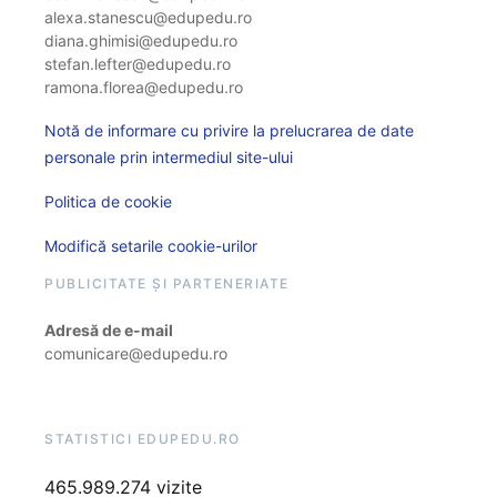
alexa.stanescu@edupedu.ro
diana.ghimisi@edupedu.ro
stefan.lefter@edupedu.ro
ramona.florea@edupedu.ro
Notă de informare cu privire la prelucrarea de date
personale prin intermediul site-ului
Politica de cookie
Modifică setarile cookie-urilor
PUBLICITATE ȘI PARTENERIATE
Adresă de e-mail
comunicare@edupedu.ro
STATISTICI EDUPEDU.RO
465.989.274 vizite