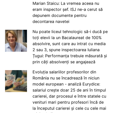
Marian Staicu: La vremea aceea nu
eram inspector șef. ISJ ne-a cerut să
depunem documente pentru
decontarea navetei
Nu poate liceul tehnologic să-i ducă pe
toți elevii la un Bacalaureat de 100%
absolvire, sunt care au intrat cu media
2 sau 3, spune inspectoarea Iuliana
Țugui: Performanța trebuie măsurată și
prin câți absolvenți se angajează
Evoluția salariilor profesorilor din
România nu se încadrează în niciun
model european - analiză Eurydice:
salariul crește doar 25 de ani în timpul
carierei, dar procesul e între statele cu
venituri mari pentru profesori încă de
la începutul carierei și cele cu cele mai