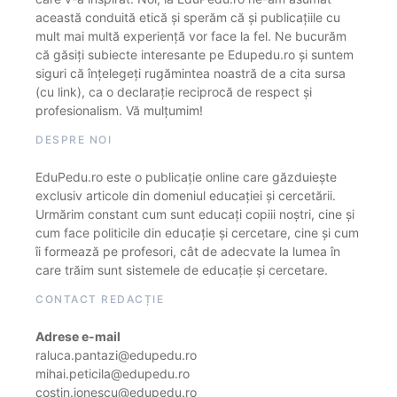
această conduită etică și sperăm că și publicațiile cu
mult mai multă experiență vor face la fel. Ne bucurăm
că găsiți subiecte interesante pe Edupedu.ro și suntem
siguri că înțelegeți rugămintea noastră de a cita sursa
(cu link), ca o declarație reciprocă de respect și
profesionalism. Vă mulțumim!
DESPRE NOI
EduPedu.ro este o publicație online care găzduiește
exclusiv articole din domeniul educației și cercetării.
Urmărim constant cum sunt educați copiii noștri, cine și
cum face politicile din educație și cercetare, cine și cum
îi formează pe profesori, cât de adecvate la lumea în
care trăim sunt sistemele de educație și cercetare.
CONTACT REDACȚIE
Adrese e-mail
raluca.pantazi@edupedu.ro
mihai.peticila@edupedu.ro
costin.ionescu@edupedu.ro