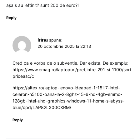
așa s au ieftinit? sunt 200 de euro?!
Reply
Irina
spune:
20 octombrie 2025 la 22:13
Cred ca e vorba de o subventie. Dar exista. De exemplu:
https://www.emag.ro/laptopuri/pret,intre-291-si-1100/sort-
priceasc/c
https://altex.ro/laptop-lenovo-ideapad-1-15ijl7-intel-
celeron-n5100-pana-la-2-8ghz-15-6-hd-4gb-emmc-
128gb-intel-uhd-graphics-windows-11-home-s-abyss-
blue/cpd/LAP82LX00CXRM/
Reply