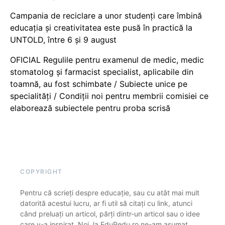
Campania de reciclare a unor studenți care îmbină
educația și creativitatea este pusă în practică la
UNTOLD, între 6 și 9 august
OFICIAL Regulile pentru examenul de medic, medic
stomatolog și farmacist specialist, aplicabile din
toamnă, au fost schimbate / Subiecte unice pe
specialități / Condiții noi pentru membrii comisiei ce
elaborează subiectele pentru proba scrisă
COPYRIGHT
Pentru că scrieți despre educație, sau cu atât mai mult
datorită acestui lucru, ar fi util să citați cu link, atunci
când preluați un articol, părți dintr-un articol sau o idee
care v-a inspirat. Noi, la EduPedu.ro ne-am asumat