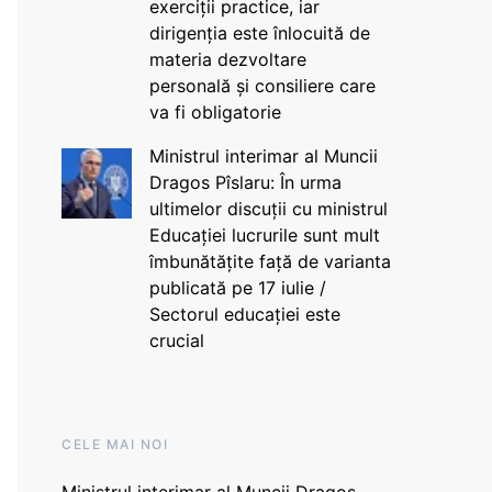
exerciții practice, iar
dirigenția este înlocuită de
materia dezvoltare
personală și consiliere care
va fi obligatorie
Ministrul interimar al Muncii
Dragos Pîslaru: În urma
ultimelor discuții cu ministrul
Educației lucrurile sunt mult
îmbunătățite față de varianta
publicată pe 17 iulie /
Sectorul educației este
crucial
CELE MAI NOI