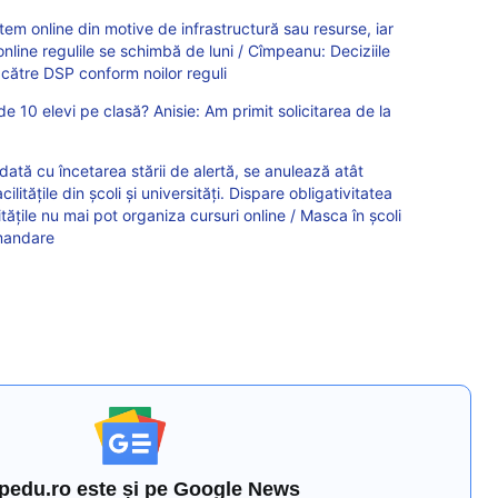
tem online din motive de infrastructură sau resurse, iar
online regulile se schimbă de luni / Cîmpeanu: Deciziile
 către DSP conform noilor reguli
e 10 elevi pe clasă? Anisie: Am primit solicitarea de la
ă cu încetarea stării de alertă, se anulează atât
acilitățile din școli și universități. Dispare obligativitatea
itățile nu mai pot organiza cursuri online / Masca în școli
omandare
pedu.ro este și pe Google News