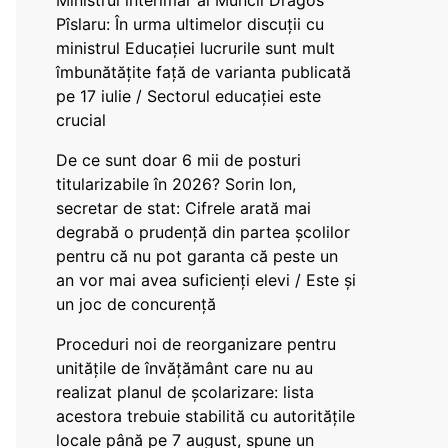
Ministrul interimar al Muncii Dragos
Pîslaru: În urma ultimelor discuții cu
ministrul Educației lucrurile sunt mult
îmbunătățite față de varianta publicată
pe 17 iulie / Sectorul educației este
crucial
De ce sunt doar 6 mii de posturi
titularizabile în 2026? Sorin Ion,
secretar de stat: Cifrele arată mai
degrabă o prudență din partea școlilor
pentru că nu pot garanta că peste un
an vor mai avea suficienți elevi / Este și
un joc de concurență
Proceduri noi de reorganizare pentru
unitățile de învățământ care nu au
realizat planul de școlarizare: lista
acestora trebuie stabilită cu autoritățile
locale până pe 7 august, spune un