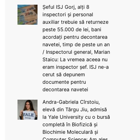
Șeful ISJ Gorj, alți 8
inspectori și personal
auxiliar trebuie să returneze
peste 55.000 de lei, bani
acordați pentru decontarea
navetei, timp de peste un an
/ Inspectorul general, Marian
Staicu: La vremea aceea nu
eram inspector șef. ISJ ne-a
cerut să depunem
documente pentru
decontarea navetei
Andra-Gabriela Cîrstoiu,
elevă din Târgu Jiu, admisă
la Yale University cu o bursă
completă în Biofizică și
Biochimie Moleculară și
Computer Science: Am ales