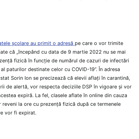
atele școlare au primit o adresă
pe care o vor trimite
rmate că „începând cu data de 9 martie 2022 nu se mai
ență fizică în funcție de numărul de cazuri de infectări
al paturilor destinate celor cu COVID-19”. În adresa
tat Sorin Ion se precizează că elevii aflați în carantină,
rii de alertă, vor respecta deciziile DSP în vigoare și vor
cestea expiră. La fel, clasele aflate în online din cauza
 reveni la ore cu prezență fizică după ce termenele
e vor fi expirat.