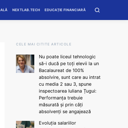
OALĂ
NEXTLAB.TECH
EDUCAȚIE FINANCIARĂ
CELE MAI CITITE ARTICOLE
Nu poate liceul tehnologic
să-i ducă pe toți elevii la un
Bacalaureat de 100%
absolvire, sunt care au intrat
cu media 2 sau 3, spune
inspectoarea Iuliana Țugui:
Performanța trebuie
măsurată și prin câți
absolvenți se angajează
Evoluția salariilor