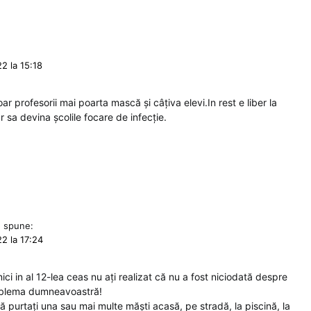
2 la 15:18
r profesorii mai poarta mască și câțiva elevi.In rest e liber la
r sa devina școlile focare de infecție.
d
spune:
2 la 17:24
i in al 12-lea ceas nu ați realizat că nu a fost niciodată despre
oblema dumneavoastră!
ă purtați una sau mai multe măști acasă, pe stradă, la piscină, la