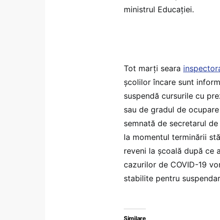
ministrul Educației.
Tot marți seara
inspector
școlilor încare sunt info
suspendă cursurile cu prez
sau de gradul de ocupare 
semnată de secretarul de s
la momentul terminării stă
reveni la școală după ce a
cazurilor de COVID-19 vor
stabilite pentru suspendar
Similare