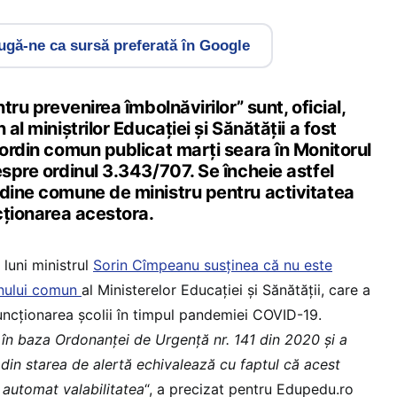
gă-ne ca sursă preferată în Google
ntru prevenirea îmbolnăvirilor” sunt, oficial,
 al miniștrilor Educației și Sănătății a fost
 ordin comun publicat marți seara în Monitorul
espre ordinul 3.343/707. Se încheie astfel
rdine comune de ministru pentru activitatea
ncționarea acestora.
 luni ministrul
Sorin Cîmpeanu susținea că nu este
inului comun
al Ministerelor Educației și Sănătății, care a
ncționarea școlii în timpul pandemiei COVID-19.
în baza Ordonanței de Urgență nr. 141 din 2020 și a
 din starea de alertă echivalează cu faptul că acest
 automat valabilitatea
“, a precizat pentru Edupedu.ro