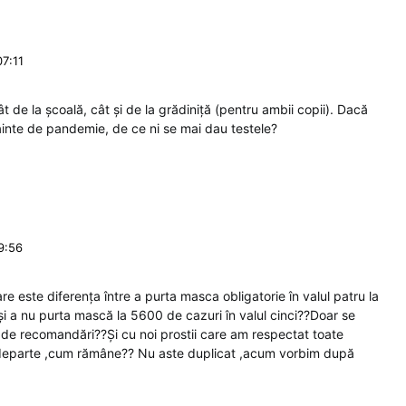
07:11
t de la școală, cât și de la grădiniță (pentru ambii copii). Dacă
înainte de pandemie, de ce ni se mai dau testele?
9:56
re este diferența între a purta masca obligatorie în valul patru la
și a nu purta mască la 5600 de cazuri în valul cinci??Doar se
de recomandări??Și cu noi prostii care am respectat toate
i departe ,cum rămâne?? Nu aste duplicat ,acum vorbim după