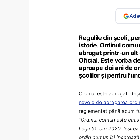
Adau
Regulile din școli „pe
istorie. Ordinul comun
abrogat printr-un alt
Oficial. Este vorba d
aproape doi ani de o
școlilor și pentru fu
Ordinul este abrogat, deși
nevoie de abrogarea ord
reglementat până acum fu
“
Ordinul comun este emis 
Legii 55 din 2020. Ieșirea
ordin comun își încetează