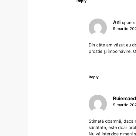
Reply
Ani
spune:
9 martie 202
Din câte am văzut eu doa
prostie și îmbolnăvire. O
Reply
Ruiemae
9 martie 202
Stimată doamnă, dacă nic
sănătate, este doar pr
Nu vă interzice nimeni s