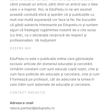
când preluați un articol, părți dintr-un articol sau o idee
care v-a inspirat. Noi, la EduPedu.ro ne-am asumat
această conduită etică și sperăm că și publicațiile cu
mult mai multă experiență vor face la fel. Ne bucurăm
că găsiți subiecte interesante pe Edupedu.ro și suntem
siguri că înțelegeți rugămintea noastră de a cita sursa
(cu link), ca o declarație reciprocă de respect și
profesionalism. Vă mulțumim!
DESPRE NOI
EduPedu.ro este o publicație online care găzduiește
exclusiv articole din domeniul educației și cercetării.
Urmărim constant cum sunt educați copiii noștri, cine și
cum face politicile din educație și cercetare, cine și cum
îi formează pe profesori, cât de adecvate la lumea în
care trăim sunt sistemele de educație și cercetare.
CONTACT REDACȚIE
Adrese e-mail
raluca.pantazi@edupedu.ro