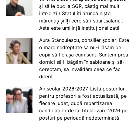
și să le duc la SGR, câștig mai mult
într-o zi / Statul îți aruncă niște
mărunțiș și îți cere să-i spui „salariu”.
Asta este umilință instituționalizată
Aura Stănculescu, consilier școlar: Este
o mare nedreptate să nu-i lăsăm pe
copii să fie așa cum sunt. Suntem prea
dornici să îi băgăm în șabloane și să-i
corectăm, să invalidăm ceea ce fac
diferit
An școlar 2026-2027. Lista posturilor
pentru profesori a fost actualizată, pe
fiecare județ, după repartizarea
candidaților de la Titularizare 2026 pe
posturi pe perioadă nedeterminată