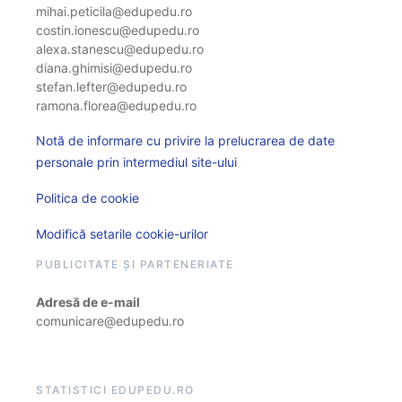
mihai.peticila@edupedu.ro
costin.ionescu@edupedu.ro
alexa.stanescu@edupedu.ro
diana.ghimisi@edupedu.ro
stefan.lefter@edupedu.ro
ramona.florea@edupedu.ro
Notă de informare cu privire la prelucrarea de date
personale prin intermediul site-ului
Politica de cookie
Modifică setarile cookie-urilor
PUBLICITATE ȘI PARTENERIATE
Adresă de e-mail
comunicare@edupedu.ro
STATISTICI EDUPEDU.RO