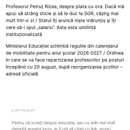
Profesorul Petruț Rizea, despre plata cu ora: Dacă mă
apuc să strâng sticle și să le duc la SGR, câștig mai
mult într-o zi / Statul îți aruncă niște mărunțiș și îți
cere să-i spui „salariu”. Asta este umilință
instituționalizată
Ministerul Educației schimbă regulile din calendarul
de mobilitate pentru anul școlar 2026-2027 / Ordinea
în care se va face repartizarea profesorilor pe posturi
începând cu 20 august, după reorganizarea școlilor –
adresă oficială
COPYRIGHT
Pentru că scrieți despre educație, sau cu atât mai mult
datorită acestui lucru, ar fi util să citați cu link, atunci