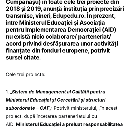
Cumpănașu) în toate cele trei proiecte din
2018 și 2019, anunță instituția prin precizări
transmise, vineri, Edupedu.ro. În prezent,
între Ministerul Educației și Asociația
pentru Implementarea Democrației (AID)
nu există nicio colaborare/ parteneriat/
acord privind desfășurarea unor activități
finanțate din fonduri europene, potrivit
sursei citate.
Cele trei proiecte:
1. „
Sistem de Management al Calității pentru
Ministerul Educației și Cercetării și structuri
subordonate – CAF
„: Potrivit ministerului, „în acest
proiect, după încetarea parteneriatului cu
AID,
Ministerul Educației a preluat responsabilitatea