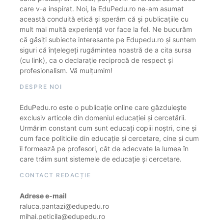
care v-a inspirat. Noi, la EduPedu.ro ne-am asumat
această conduită etică și sperăm că și publicațiile cu
mult mai multă experiență vor face la fel. Ne bucurăm
că găsiți subiecte interesante pe Edupedu.ro și suntem
siguri că înțelegeți rugămintea noastră de a cita sursa
(cu link), ca o declarație reciprocă de respect și
profesionalism. Vă mulțumim!
DESPRE NOI
EduPedu.ro este o publicație online care găzduiește
exclusiv articole din domeniul educației și cercetării.
Urmărim constant cum sunt educați copiii noștri, cine și
cum face politicile din educație și cercetare, cine și cum
îi formează pe profesori, cât de adecvate la lumea în
care trăim sunt sistemele de educație și cercetare.
CONTACT REDACȚIE
Adrese e-mail
raluca.pantazi@edupedu.ro
mihai.peticila@edupedu.ro