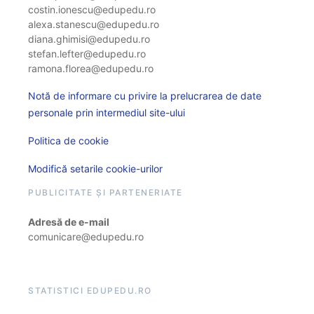
costin.ionescu@edupedu.ro
alexa.stanescu@edupedu.ro
diana.ghimisi@edupedu.ro
stefan.lefter@edupedu.ro
ramona.florea@edupedu.ro
Notă de informare cu privire la prelucrarea de date
personale prin intermediul site-ului
Politica de cookie
Modifică setarile cookie-urilor
PUBLICITATE ȘI PARTENERIATE
Adresă de e-mail
comunicare@edupedu.ro
STATISTICI EDUPEDU.RO