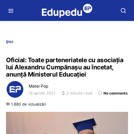
Știri
Oficial: Toate parteneriatele cu asociația
lui Alexandru Cumpănașu au încetat,
anunță Ministerul Educației
Matei Pop
16 aprilie 2021
2 minute read
No comments
1.880 de vizualizări