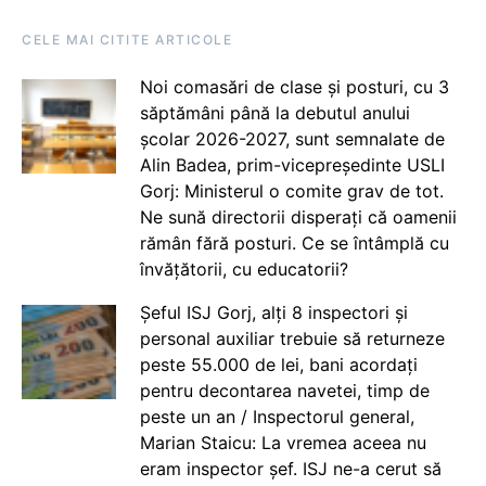
CELE MAI CITITE ARTICOLE
Noi comasări de clase și posturi, cu 3
săptămâni până la debutul anului
școlar 2026-2027, sunt semnalate de
Alin Badea, prim-vicepreședinte USLI
Gorj: Ministerul o comite grav de tot.
Ne sună directorii disperați că oamenii
rămân fără posturi. Ce se întâmplă cu
învățătorii, cu educatorii?
Șeful ISJ Gorj, alți 8 inspectori și
personal auxiliar trebuie să returneze
peste 55.000 de lei, bani acordați
pentru decontarea navetei, timp de
peste un an / Inspectorul general,
Marian Staicu: La vremea aceea nu
eram inspector șef. ISJ ne-a cerut să