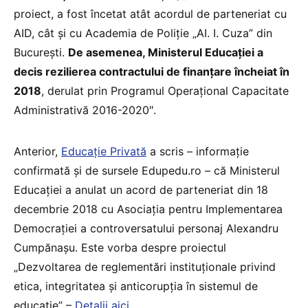
proiect, a fost încetat atât acordul de parteneriat cu
AID, cât și cu Academia de Poliție „AI. I. Cuza” din
București.
De asemenea, Ministerul Educației a
decis rezilierea contractului de finanțare încheiat în
2018
, derulat prin Programul Operațional Capacitate
Administrativă 2016-2020″.
Anterior,
Educație Privată
a scris – informație
confirmată și de sursele Edupedu.ro – că Ministerul
Educației a anulat un acord de parteneriat din 18
decembrie 2018 cu Asociația pentru Implementarea
Democrației a controversatului personaj Alexandru
Cumpănașu. Este vorba despre proiectul
„Dezvoltarea de reglementări instituționale privind
etica, integritatea și anticorupția în sistemul de
educație” –
Detalii aici
.