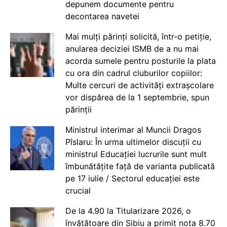
depunem documente pentru
decontarea navetei
Mai mulți părinți solicită, într-o petiție,
anularea deciziei ISMB de a nu mai
acorda sumele pentru posturile la plata
cu ora din cadrul cluburilor copiilor:
Multe cercuri de activități extrașcolare
vor dispărea de la 1 septembrie, spun
părinții
Ministrul interimar al Muncii Dragos
Pîslaru: În urma ultimelor discuții cu
ministrul Educației lucrurile sunt mult
îmbunătățite față de varianta publicată
pe 17 iulie / Sectorul educației este
crucial
De la 4.90 la Titularizare 2026, o
învățătoare din Sibiu a primit nota 8.70